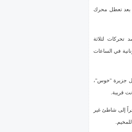
فال، بعد تعطل محرك
تحركات لثلاثة
نانية في الساعات
 جزيرة "خوس"،
عة من 12 مهاجراً إلى شاطئ غير
لمخيم.