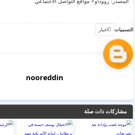
المصدر: رووداو+ مواقع التواصل الاجتماعي
التسميات
اخبار
nooreddin
مشاركات ذات صلة