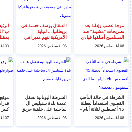
موجة غضب وإدانة بعد
ااعتقال يوسف حسنة في
الرئي
تصريحات "مشينة" ضد
بريطانيا ... لنيابة
ب"الم
المسلمين أطلقها قيادي
الأمريكية تتهم مديرا في
بمقت
بارز في حزب "استعادة
جمعية خيرية مقرها تركيا
سولو
08 أغسطس 2026
08 أغسطس 2026
09 أغسطس 2026
بريطانيا" اليميني
بتمويل "حماس"
الاتر
المتطرف
الحاجزة 
الشرطة في حالة التأهب
الشرطة اليونانية تعتقل
القصوى استعداداً لعطلة
عمدة بلدة ستيليس ال
قدرات
15 أغسطس لثلاثة أيام –
ساحلية على خلفية حريق
كبير
ما الذي سيقومون
غابات ضخم
08 أغسطس 2026
08 أغسطس 2026
07 أغسطس 2026
بفحصه؟