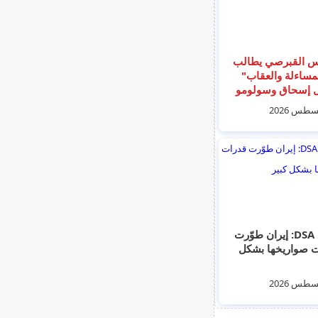
س القبرصي يطالب
ساءلة والعقاب"
ل إسحاق وسولومو
موس على يد
اك في المنطقة
بعد 30 عاما
موقع DSA: إيران طوّرت
 صواريخها بشكل