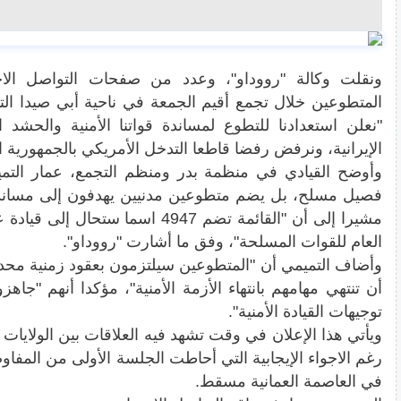
ونقلت وكالة "رووداو"، وعدد من صفحات التواصل الاجت
المتطوعين خلال تجمع أقيم الجمعة في ناحية أبي صيدا التاب
"نعلن استعدادنا للتطوع لمساندة قواتنا الأمنية والحشد 
الإيرانية، ونرفض رفضا قاطعا التدخل الأمريكي بالجمهورية ال
وأوضح القيادي في منظمة بدر ومنظم التجمع، عمار التميم
فصيل مسلح، بل يضم متطوعين مدنيين يهدفون إلى مساندة ا
مشيرا إلى أن "القائمة تضم 4947 اسما س
العام للقوات المسلحة"، وفق ما أشارت "رووداو".
وأضاف التميمي أن "المتطوعين سيلتزمون بعقود زمنية محد
أن تنتهي مهامهم بانتهاء الأزمة الأمنية"، مؤكدا أنهم "
توجيهات القيادة الأمنية".
ويأتي هذا الإعلان في وقت تشهد فيه العلاقات بين الولايات ا
رغم الاجواء الإيجابية التي أحاطت الجلسة الأولى من المفاوض
في العاصمة العمانية مسقط.