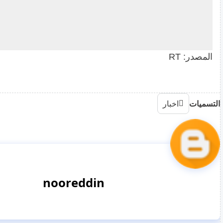
الباليستية، من بينها "حاج قاسم" و"عماد" و"ذو الفقار" وغير
ويأتي ذلك في وقت تجري فيه إيران مفاوضات مع الول
النووي، تفاديا لصدام عسكري بين الطرفين، وسط توتر
الأوسط.
المصدر: RT
التسميات
اخبار
nooreddin