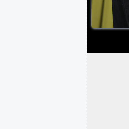
2 بهمن"
(11 فبراير)
امية في جميع أنحاء محافظات
 الرئيس الايراني مسعود
مية في طهران.
 رئيس هيئة الأركان العامة
اء إيران سيصابون باليأس بسبب
 المسيرة الشعبية عرض عدد
"، إلى جانب عدد من الصواريخ