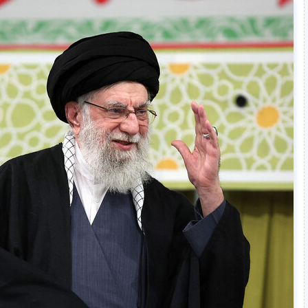
المرشد الأعلى الإيراني علي خامنئي / Gettyimages.ru
وقال خام
عظيم.. رفعتُم شأن إيران، وكما هو الحال دائما، عززتم قوة
لها، وأحبطتم الأعداء الذين خططوا لإجبار الشعب الإيراني ع
وأضاف خامنئي: "هذا التحرك العظيم يزيد من عزّة إيران وقو
جميعا للحفاظ على هذا الترابط والوحدة الوطنية الثمينة جدا".
وختم المرشد الأعلى قائلا: "أشكر جميع الشعب الإيراني وأق
الحاضرين في هذا التجمع الضخم والمليوني في أنحاء البلاد".