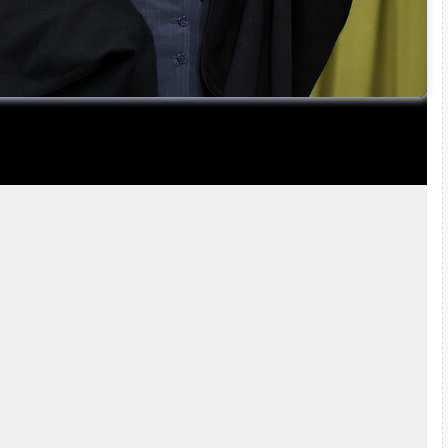
وأمس الأربعاء،
خرج الإيرانيون في حشود هائلة، ضمن مسيرات "2
بمناسبة الذكرى السابعة والأربعين لانتصار الثورة الإسل
إيران.
وشارك فيها عدد من الشخصيات الرسمية،
بمن فيهم
بزشكيان،
الذي تواجد في مسيرة ذكرى انتصار الثورة الإسلا
كما حضر المسيرة في طهران اللواء عبد الرحيم موسوي،
القوات المسلحة الإيرانية الذي قال خلال الفعالية إن "أعد
Play
هذا الشعب".
وقبل ساعات من انطلاق المراسم الوطنية، تم على هامش
من صواريخ كروز، من بينها صواريخ "سومار" و"نور" و"قدير