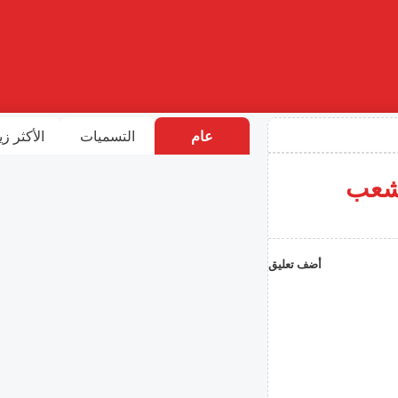
عام
التسميات
الأكثر زي
لشعب
أضف تعليق