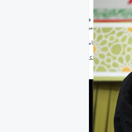
نئي متوجها إلى الشعب الإيراني: "في يوم 11 فبراير من هذا العام قمتم بعمل
 الجمهورية الإسلامية بدعمكم
لى الاستسلام".
تها واستقلالها الكامل؛ فلنسع
دّم تحياتي الحارة لكل فرد من