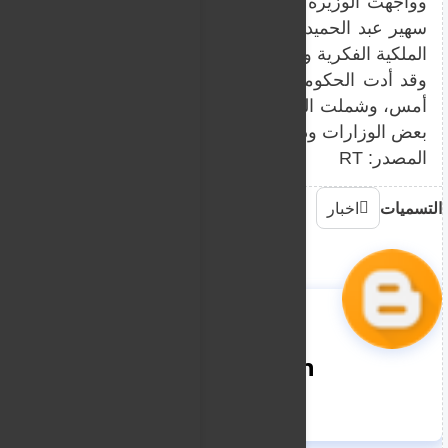
وواجهت الوزيرة في وقت سابق اتهامات بانتهاك حقوق المل
سهير عبد الحميد في أحد كتبها الحديثة، وصدر حكم سابق ب
الملكية الفكرية وأصدرت حكما بإعدام الكتاب وتغريمها 100 ألف جنيه.
وقد أدت الحكومة الجديدة اليمين الدستورية أمام الرئيس
أمس، وشملت التعديلات 13 و
بعض الوزارات ودمج أخرى.
المصدر: RT
التسميات
اخبار
nooreddin