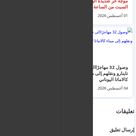
موجة حر شديدة اليوم
الأوروبي بالالتزام
السبت من الساعة
بالاتفاقيات المشتركة
14:00 إلى الساعة
إثر أزمة تدفق
01 أغسطس 2026
01 أغسطس 2026
16:30
المهاجرين المغاربة الى
سبتة
وصول 32 مهاجرًاالى
كواليس تعليق الضربات
تاينارو ونقلهم إلى ميناء
الأمريكية.. هل رضخ
كالاماتا اليوناني
ترامب لضغوط بن
سلمان بشأن أهداف
04 أغسطس 2026
02 أغسطس 2026
إيران؟
تعليقات
إرسال تعليق