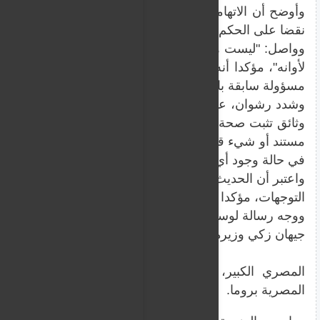
وأوضح أن الاتهامات الموجهة للوزيرة هي في مرحلة النقض حا
نقضا على الحكم الصادر ضدها، فيما لم يصدر أي حكم نهائي أو 
وواصل: "ليست هناك أحكام نهائية حاليا ونشره مثل هذه ال
لأوانه"، مؤكدا أنه في حالة صدور حكم نهائي في القضية ال
مسؤولة سابقة بالوزارة، سيجتمع مجلس الوزراء لاتخاذ القرا
وشدد رشوان، على استعداد الحكومة لمساندة أي شخص يثير
وثائق تثبت صحة موقفه، داعيا وسائل الإعلام إلى ممارسة دو
مستند أو شيء قانوني يطرحه ليكون بلاغا للنائب العام، ن
في حالة وجود أي فساد موثق".
واعتبر أن الحديث حول وزراء آخرين في الحكومة هو مجرد 
التوجهات، مؤكدا أن هناك رقابة سابقة ولاحقة على أي مسؤ
ووجه رسالة لوسائل الإعلام قائلا: "لا تتركوا أحدا وانطلقوا ف
جيهان زكي وزيرة الثقافة الجديدة شغلت منصب الرئيس الت
المصري الكبير، وتمتلك خبرات أكاديمية وثقافية واسع
المصرية بروما.