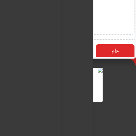
عام
التسميات
الأكثر زيارة
النـور نيوز
شبكة النـور الاعلامية