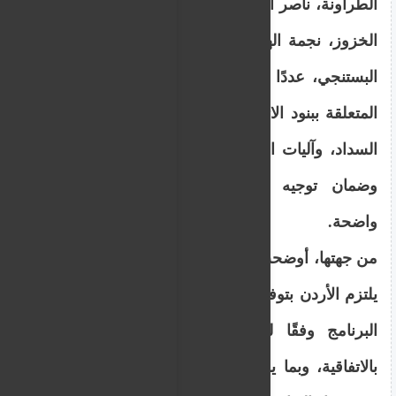
الطراونة، ناصر النواصرة، إسلام العزازمة، ورند
الخزوز، نجمة الهواوشة، إبراهيم الجبور، محمد
البستنجي، عددًا من الاستفسارات والملاحظات
المتعلقة ببنود الاتفاقية، ونسب الفائدة، وفترات
السداد، وآليات التنفيذ، مؤكدين أهمية الشفافية
وضمان توجيه التمويل نحو أولويات تنموية
واضحة.
من جهتها، أوضحت طوقان أنه وبموجب الاتفاقية
يلتزم الأردن بتوفير الموارد المالية اللازمة لتنفيذ
البرنامج وفقًا لما ورد في الملحق الخاص
بالاتفاقية، وبما يضمن تحقيق الأهداف المرجوة