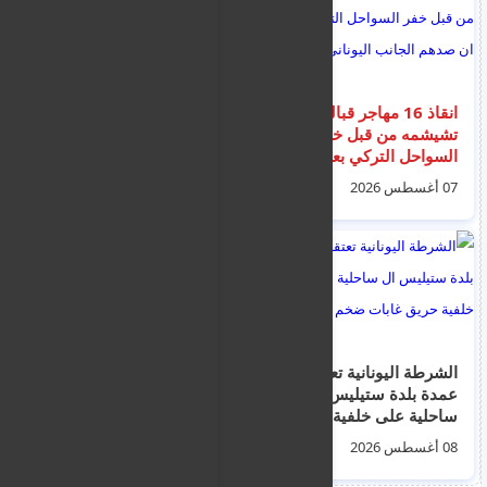
انقاذ 16 مهاجر قبالة
تحذير جوي باللون
تشيشمه من قبل خفر
الأصفر من الساعة 1
السواحل التركي بعد ان
ظهراً حتى الساعة 3
صدهم الجانب اليوناني
عصراً يوم الجمعة
07 أغسطس 2026
07 أغسطس 2026
امس
أصدرته إدارة الأرصاد
الجوية
الشرطة اليونانية تعتقل
اخبار الهجرة و اللاجئين
عمدة بلدة ستيليس ال
في اليونان ليوم
ساحلية على خلفية
الخميس 6 اغسطس
حريق غابات ضخم
2026
08 أغسطس 2026
06 أغسطس 2026