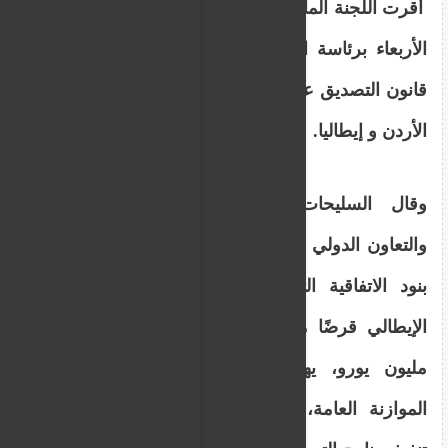
أقرت اللجنة المالية النيابية، خلال اجتماع عقدته،
الأربعاء برئاسة النائب نمر السليحات، مشروع
قانون التصديق على اتفاقية القرض الموقعة بين
الأردن و إيطاليا.
وقال السليحات، بحضور وزيرة التخطيط
والتعاون الدولي زينة طوقان، إن اللجنة ناقشت
بنود الاتفاقية التي تنص على تقديم الجانب
الإيطالي قرضًا ميسرًا غير مشروط بقيمة 50
مليون يورو، يهدف إلى دعم أحد مشاريع
الموازنة العامة، وموجّه بشكل خاص لتمويل