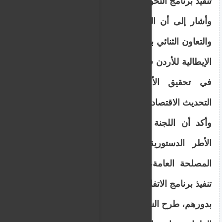
تنفيذ برنامج التحول الرقمي في قطاع الصحة.
وأشار إلى أن القرض يأتي في إطار الشراكة
والتعاون الثنائي بين البلدين، مثمنًا دعم الحكومة
الإيطالية للأردن في مختلف المجالات، بما يسهم
في تحقيق الأولويات الوطنية ضمن رؤية
التحديث الاقتصادي وخارطة تطوير القطاع العام.
وأكد أن اللجنة ستتابع مراحل الاتفاقية وفق
الأطر
الدستور
ية، بما يحقق أهدافها ويخدم
المصلحة العامة، مشددًا على خضوع مراحل
تنفيذ برنامج الاتفاقية لرقابة ديوان المحاسبة.
بدورهم، طرح النواب سليمان الخرابشة، إبراهيم