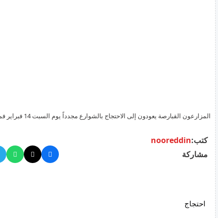
المزارعون القبارصة يعودون إلى الاحتجاج بالشوارع مجدداً يوم السبت 14 فبراير فما هي الطرق التي ستتأثر؟
كتب:
nooreddin
مشاركة
احتجاج