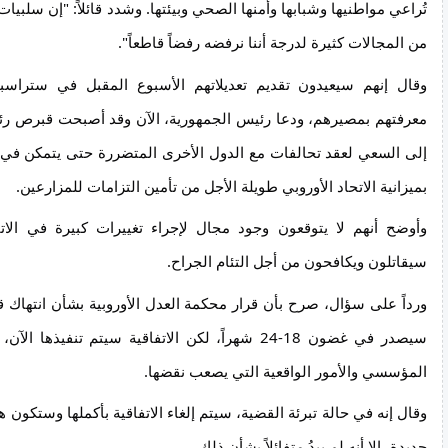
تُراعي مواطنيها وشبابها وأمنها الصحي وبيئتها. وشدد قائلاً: "إن سلبيات
من المجالات كثيرة لدرجة أننا نرفضه رفضاً قاطعاً".
وقال إنهم سيعيدون تقديم تعديلاتهم الأسبوع المقبل في ستراس
معرفتهم بمصيرهم، ودعا رئيس الجمهورية، الآن وقد أصبحت قبرص رئيس
إلى السعي لعقد تحالفات مع الدول الأخرى المتضررة حتى يتمكن في 
بميزانية الاتحاد الأوروبي طويلة الأجل من تأمين التزامات للمزارعين.
وأوضح أنهم لا يتوقعون وجود مجال لإجراء تغييرات كبيرة في الاتفا
سيقاتلون ويكافحون من أجل التئام الجراح.
ورداً على سؤال، صرح بأن قرار محكمة العدل الأوروبية بشأن انتهاك قان
سيصدر في غضون 18-24 شهراً، لكن الاتفاقية سيتم تنفيذها
المؤسسي والأمور الواقعية التي يصعب نقضها.
وقال إنه في حالة تبرئة القضية، سيتم إلغاء الاتفاقية بأكملها وستكون
جديدة، إلا أنه لم يبدُ متفائلاً بشأن ذلك.