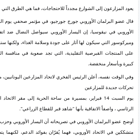
يعود المزارعون إلى الشوارع مجدداً للاحتجاجات، فما هي الطرق التي 
قال عضو البرلمان الأوروبي جورج جورجيو، في مؤتمر صحفي يوم الج
الأوروبي في نيقوسيا، إن اليسار الأوروبي سيواصل النضال ضد اتفاق
وميركوسور التي سيكون لها آثار على جودة وسلامة الغذاء، ولكنها ستؤ
على المنتجات القبرصية التقليدية، التي تجد صعوبة في منافسة ال
كبيرة وبأسعار منخفضة.
وفي الوقت نفسه، أعلن الرئيس الفخري لاتحاد المزارعين اليونانيين،
تحركات جديدة للمزارعين
يوم السبت 14 فبراير، بمسيرة من ساحة الحرية إلى مقر الاتحا
الرئاسي ، واصفاً الاتفاقية بأنها "شاهد قبر للقطاع الزراعي".
أوضح عضو البرلمان الأوروبي في تصريحاته أن اليسار الأوروبي وحزب 
متشككين في الاتحاد الأوروبي، فهما يُقرّان بفوائد الدعم، لكنهما يت