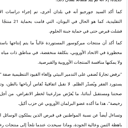
كما أكد السيد جورجيو أنه في بلدان أخرى، تم إجراء دراسات الأ
التقليدية، كما هو الحال
فشلت قبرص حتى في حماية جبنة الحلوم.
كما أكد أن منتجات ميركوسور المستوردة غالباً ما يتم إنتاجها باس
محظورة في الاتحاد الأوروبي، بتكلفة منخفضة، في مناطق ذات مياه و
ولا يمكنها منافسة المنتجات الأوروبية والقبرصية.
"نرفض تجارةً تُضفي على التدمير البيئي وإلغاء القيود التنظيمية صفة "ا
يستورد الفقر ويُصدّر الظلم. لا نقبل اتفاقيةً تُقاس أرباحها بالطن، 
صحتنا ومستقبل أبنائنا، ما يُعرّض مزارعينا لخطر الانقراض، من أج
رخيصة"، هذا ما أكده عضو البرلمان الأوروبي عن حزب أكيل.
وتساءل أيضاً عن نسبة المواطنين في قبرص الذين يملكون الوسائل ال
باهظة الثمن وعالية الجودة، وماذا سيحدث عندما نلجأ إلى منتجات ر