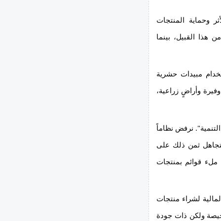
ثر وحماية المنتجات
 في اليونان، التي قامت بحماية 21 منتجًا من هذا القبيل، بينما
تخدام مبيدات حشرية
فيرة وأراضٍ زراعية،
لتنمية". نرفض نظاماً
وتتجاهل ثمن ذلك على
ل ملء قوائم بمنتجات
مالية لشراء منتجات
خيصة ولكن ذات جودة