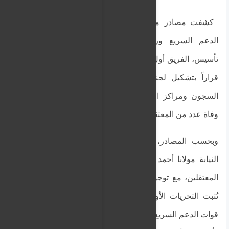
كشفت مصادر مطلعة لـ”دارفور24″ أن قائد قوات
الدعم السريع ورئيس المجلس الرئاسي بحكومة
تأسيس، الفريق أول محمد حمدان دقلو حميدتي، أصدر
قراراً بتشكيل لجنة لمراجعة أوضاع المعتقلين في
السجون ومراكز الاحتجاز التابعة لقواته، وذلك عقب
وفاة عدد من المعتقلين في ظروف وصفت بالغامضة.
وبحسب المصادر، فقد كُلِّفت اللجنة برئاسة وكيل
النيابة مولانا أحمد النور الحلا، لمراجعة أوضاع جميع
المعتقلين، مع توجيه حميدتي بالإفراج عن كل من لم
تُثبت التحريات الأولية تورطه في أعمال عدائية ضد
قوات الدعم السريع، إلى جانب إطلاق سراح كبار السن