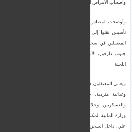
وأصحاب الأمراض المزمنة.
وأوضحت المصادر أن قيادات أهلية ونافذين في تحالف
تأسيس نقلوا إلى حميدتي تقارير عن تدهور أوضاع
المعتقلين في سجن دقريس جنوبي مدينة نيالا بولاية
جنوب دارفور، الأمر الذي عجّل باتخاذ قرار تشكيل
اللجنة.
ويعاني المعتقلون في سجن دقريس من أوضاع صحية
وغذائية متردية، حيث يضم السجن آلاف المدنيين
والعسكريين. وخلال الأيام الماضية توفي مدير عام
وزارة المالية المكلف السابق بولاية شرق دارفور، آدم
علي، داخل السجن نتيجة تعرضه للتعذيب ومضاعفات