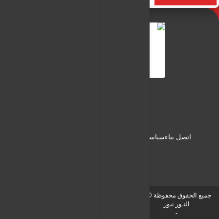
النـور نيوز
شبكة النـور الاعلامية
اتصل بناء
سياسة الاستخدام
سياسة الخصوصية
من نحن
جميع الحقوق محفوظة © لـ
النـور نيوز
-