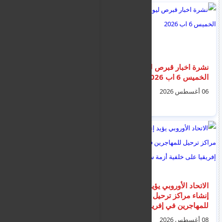
نشرة اخبار قبرص ليوم
مثول خمسة فلسطينين
الخميس 6 اب 2026
مشتبه بهم بالإرهاب
اليوم أمام محكمة لارنكا
06 أغسطس 2026
وسط إجراءات أمنية
06 أغسطس 2026
مشددة
الاتحاد الأوروبي يؤيد
‏اتفاق مكة للدفاع
إنشاء مراكز ترحيل
المشترك: أي هجوم
للمهاجرين في إفريقيا
مسلح على أي دولة يعد
على خلفية أزمة سبتة
هجوما على الدول
08 أغسطس 2026
07 أغسطس 2026