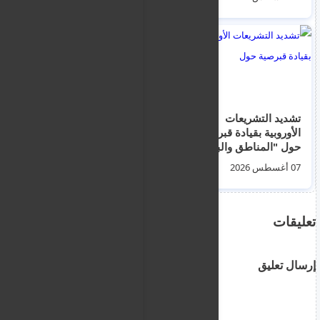
الثلاث جميعها
تشديد التشريعات
الشرطة في حالة
الأوروبية بقيادة قبرصية
التأهب القصوى
حول "المناطق والبلدان
استعداداً لعطلة 15
الآمنة"
أغسطس لثلاثة أيام – ما
07 أغسطس 2026
08 أغسطس 2026
الذي سيقومون
بفحصه؟
تعليقات
إرسال تعليق