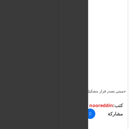
حميتي يصدر قرار بتشكيل لجنة لمراجعة أوضاع المعتقلين في السجون
ومراكز الاحتجاز التابعة لقواته
كتب:
nooreddin
مشاركة