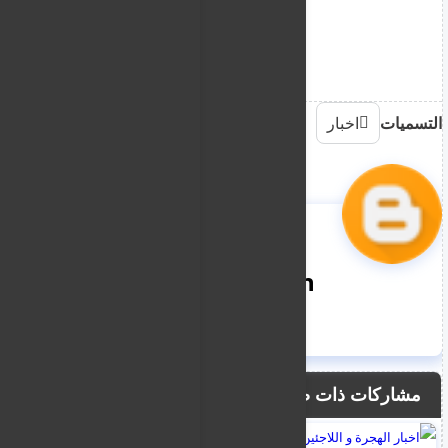
التسميات
اخبار
nooreddin
مشاركات ذات صلة