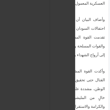
العسكرية المعمول بها.
وأضاف البيان أن هذه الانتصارات تأتي متزامنة مع
احتفالات السودان بالذكرى السبعين للاستقلال، حيث
تقدمت القوة المشتركة بالتهاني للشعب السوداني
والقوات المسلحة والقوات المساندة، وأهدت هذا النصر
إلى أرواح الشهداء وأسرهم الصابرة.
وأكدت القوة المشتركة عزمها الثابت على مواصلة
القتال حتى تحقيق النصر الكامل وتحرير كامل تراب
الوطن، مشددة على أن الهدف النهائي هو بناء سودان
خالٍ من المليشيات، ينعم فيه المواطن بالأمن
والكرامة والاستقرار.