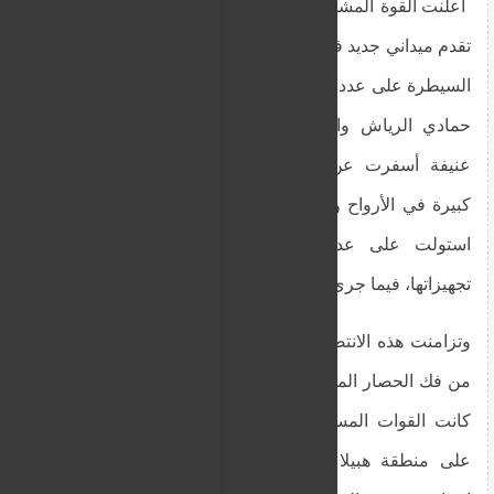
أعلنت القوة المشتركة للحركات المسلحة عن تحقيق
تقدم ميداني جديد في شمال كردفان، حيث تمكنت من
السيطرة على عدد من المناطق المهمة أبرزها كازقيل،
حمادي الرياش والمناطق المحيطة بها، بعد معارك
عنيفة أسفرت عن تكبيد المليشيا المتمردة خسائر
كبيرة في الأرواح والعتاد العسكري. وأكدت القوة أنها
استولت على عدد من المركبات القتالية بكامل
تجهيزاتها، فيما جرى تدمير أخرى خلال العمليات.
وتزامنت هذه الانتصارات مع اقتراب الجيش السوداني
من فك الحصار المفروض على مدينة الدلنج، في وقت
كانت القوات المسلحة قد سيطرت في وقت سابق
على منطقة هبيلا بولاية جنوب كردفان، ما يعكس