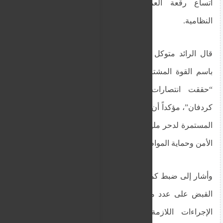
اتساع رقعة العمليات العسكرية لصالح القوات
النظامية.
قال الرائد متوكل علي وكيل أبوجا الناطق الرسمي
باسم القوة المشتركة، في بيان صحفي، إن القوات
“حققت انتصارات ميدانية كاسحة بمحور شمال
كردفان”، مؤكداً أن هذه العمليات تأتي في إطار الجهود
المستمرة لدحر مليشيا الدعم السريع المتمردة وبسط
الأمن وحماية المواطنين.
وأشار إلى ضبط كميات كبيرة من العتاد الحربي وإلقاء
القبض على عدد من عناصر المليشيا، حيث تم اتخاذ
الإجراءات اللازمة بحقهم وفق القوانين واللوائح