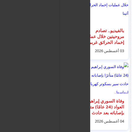
بالفيديو.. تصادم
جزيرة كريت... إنقاذ 29
مروحيتين خلال عمليات
شخصا ألقوا بأنفسهم
إخماد الحرائق غربي
في البحر هربا من
أثينا
حرائق الغابات (فيديو)
03 أغسطس 2026
02 أغسطس 2026
وفاة السوري إبراهيم
المصري روماني يوسف
العواد (24 عامًا) متأثرًا
يجلس بمركز احتجاز في
بإصاباته بعد حادث سير
قبرص ، ينتظر ترحيله
بسكوتر كهربائي في
بعد اعتقاله كمقيم غير
04 أغسطس 2026
04 أغسطس 2026
ليماسول
قانوني قبل شهرين