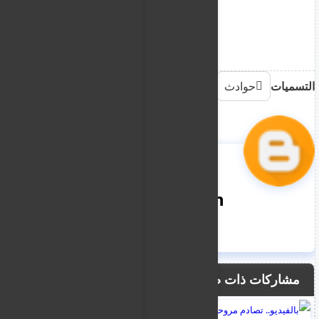
التسميات
حوادث
nooreddin
مشاركات ذات صلة