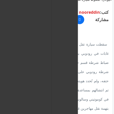
– مقتل شخص
كتب:
nooreddin
مشاركة
سقطت سيارة تقل مهاجرين غير شرعيين في وادٍ بمنطقة
غابات في رودوبي بعد ظهر يوم السبت (15/11) حيث عثر
ضباط شرطة قسم حرس الحدود في سابيس التابع لمديرية
شرطة رودوبي على السيارة التي انحرفت. و لقي شخص
حتفه، ولم تُحدد هويته حتى الآن، بينما أصيب ثلاثة آخرون، و
تم انتشالهم بمساعدة إدارة الإطفاء و نقلهم إلى مستشفيات
في كوموتيني وسالونيكي و سجلت إدارة حرس الحدود قضية
بتهمة نقل مهاجرين غير شرعيين داخل البلاد.