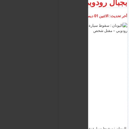
بجبال رودوبي – مقتل شخص
أخر تحديث:
الاثنين 01 ديسمبر 2025
05:28:05 م
أضف تعليق
اليونان : سقوط سيارة تقل مهاجرين غير شرعيين في وادٍ بجبال رودوبي