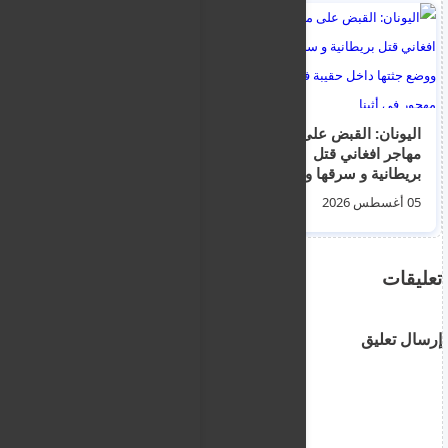
اليونان: القبض على
اعتقال امرأة بعد طعن 4
مهاجر افغاني قتل
رجال في منطقة كوفنت
بريطانية و سرقها ووضع
غاردن بلندن
جثتها داخل حقيبة في
05 أغسطس 2026
06 أغسطس 2026
مبنى مهجور في أثينا
تعليقات
إرسال تعليق