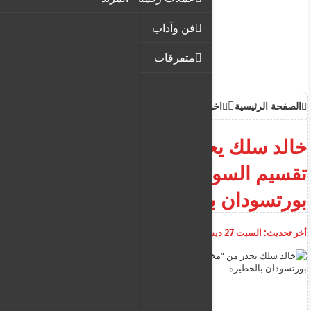
فن وآداب
متفرقات
الصفحة الرئيسية
اخبار
خالد سلك يحذر من “مخطط
تقسيم السودان” ويصف تحركات
بورتسودان بالخطيرة
أخر تحديث:
السبت 27 ديسمبر 2025
12:31:29 م
أضف تعليق