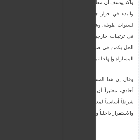
وأكد يوسف أن معالجة الأزمة تتطلب وقف القتال فوراً
والبدء في حوار جاد يعالج جذور الصراعات الممتدة
لسنوات طويلة. وشدد على أن تقسيم البلاد أو إدخالها
في ترتيبات خارجية معقدة لن يحقق الاستقرار، وأن
الحل يكمن في صياغة عقد اجتماعي جديد يقوم على
المساواة وإنهاء التمييز.
وقال إن هذا المسار لا يمكن تحقيقه في ظل حكم
أحادي، معتبراً أن الانتقال المدني الديمقراطي يمثل
شرطاً أساسياً لمعالجة أزمات السودان وتحقيق الأمن
والاستقرار داخلياً وإقليمياً.