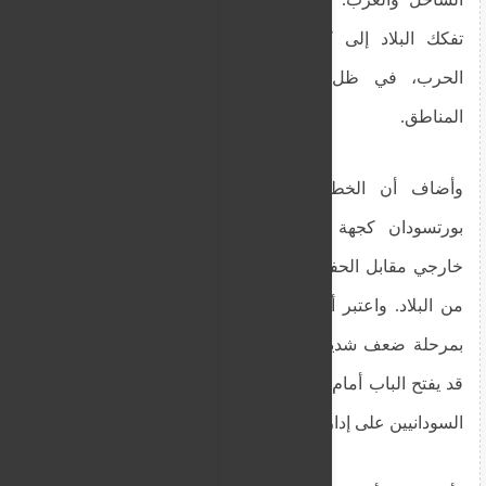
تفكك البلاد إلى كيانات صغيرة تخضع لنفوذ قادة
الحرب، في ظل تصاعد التوترات داخل مختلف
المناطق.
وأضاف أن الخطوة الثانية تتعلق بمحاولة تقديم
بورتسودان كجهة مستعدة للتعامل مع أي طرف
خارجي مقابل الحفاظ على السلطة في نطاق محدود
من البلاد. واعتبر أن هذا النهج يضع الدولة، التي تمر
بمرحلة ضعف شديد، في مواقف تتجاوز قدراتها، مما
قد يفتح الباب أمام تدخلات خارجية واسعة ويقيد قدرة
السودانيين على إدارة شؤونهم.