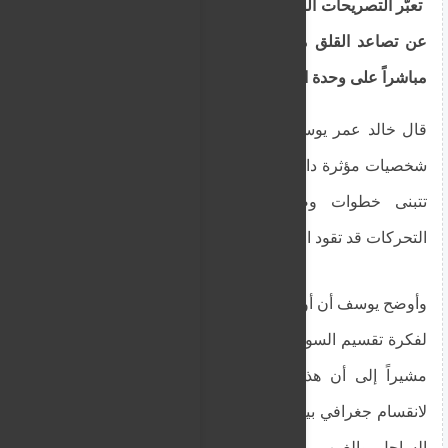
تعبّر التصريحات الصادرة عن قيادي في تحالف صمود
عن تصاعد القلق من توجهات سياسية يعتبرها خطراً
مباشراً على وحدة السودان واستقراره.
قال خالد عمر يوسف، القيادي في تحالف صمود، إن
شخصيات مؤثرة داخل السلطة القائمة في بورتسودان
تتبنى خطوات وصفها بالخطيرة، مؤكداً أن هذه
التحركات قد تقود البلاد إلى عواقب بالغة.
وأوضح يوسف أن أولى هذه الخطوات تتمثل في الترويج
لفكرة تقسيم السودان باعتبارها مخرجاً للنزاع الحالي،
مشيراً إلى أن هذا الطرح يقوم على تصور مبسط
لانقسام جغرافي بين مناطق شرق وغرب النيل أو بين
الساحل والغرب. وقال إن هذا المسار سيؤدي إلى