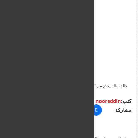
خالد سلك يحذر من “مخطط تقسيم السودان” ويصف تحركات
بورتسودان بالخطيرة
كتب:
nooreddin
مشاركة