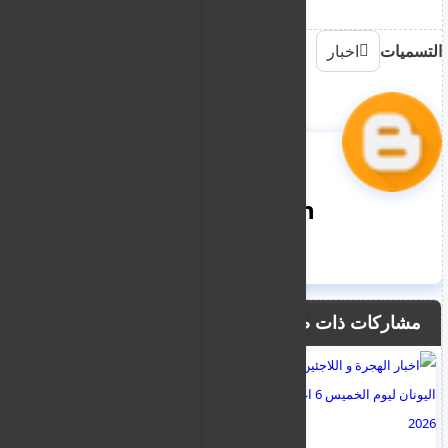
التسميات
اخبار
nooreddin
مشاركات ذات صلة