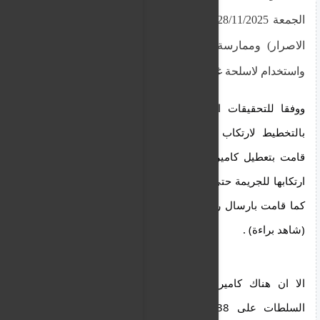
الجمعة 28/11/2025 بعد إتهامها بالقتل العمد مع (سبق
الاصرار) وممارسة العنف الأسرى إلى جانب حيازة
واستخدام لاسلحة غيرمرخصة قانونيا .
ووفقا للتحقيقات الاولية اتضح بأن زوجة الابن قامت
بالتخطيط لارتكاب الجريمة بإدق التفاصيل لدرجة انها
قامت بتعطيل كاميرات المراقبة فى منزل الضحية قبل
ارتكابها للجريمة حتى لا يتم تسجيل لحظة دخولها المنزل
كما قامت بارسال رسالة على هاتف القتيلة حتى تمتلك
(شاهد براءة) .
الا ان هناك كاميرا داخلية ظلت تعمل تحصلت منها
السلطات على 38 دقيقة (لتسجيل صوتى) للحظات