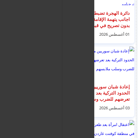
دائرة الهجرة تضبط 6
القبض على مهاجرين
اجانب يتهمة الإقامة
هنديين قتلا طبيب في
بدون تصريح في قبرص
مدينة نافبليو اليونانية
ووضعهم بالسجن ليتم
بدافع السرقة و اخفيا
01 أغسطس 2026
05 أغسطس 2026
ترحيلهم
حثته في حقل
إعادة شبان سوريين من
فماغوستا : العثور على
الحدود التركية بعد
جثة متفحمة داخل
تعرضهم للضرب وسلب
سيارة محترقة على
ملابسهم
طريق أفغورو الترابي
03 أغسطس 2026
02 أغسطس 2026