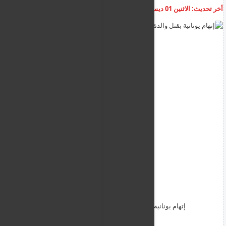
أخر تحديث:
الاثنين 01 ديسمبر 2025
12:40:20 م
أضف تعليق
إتهام يونانية بقتل والدة زوجها بميناء سلامينا