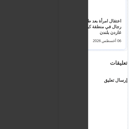
اعتقال امرأة بعد طعن 4
القبض على اسؤائيلي
رجال في منطقة كوفنت
حاول تهريب سجائر عبر
غاردن بلندن
معبر ديرينيا من قبرص
التركية الى اليونانية
06 أغسطس 2026
06 أغسطس 2026
تعليقات
إرسال تعليق