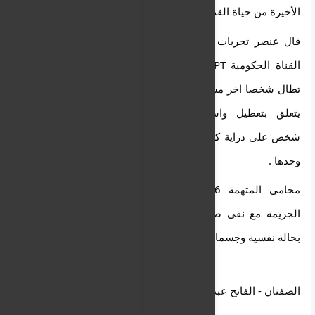
الأخيرة من حياة القتيلة 75 سنة .
قال عنصر تحريات خاص فى برنامج Newsroom على
القناة الحكومية ΕΡΤ بأن الشيء المهم هو أن الشبهة
تطال شخصا اخر مساعد لان العمل التقنى الذى تم فىما
يتعلق بتعطيل واستخدام الكاميرات يستوجب وجود
شخص على دراية كافية بالأمر الذى لا يتوفر فى المتهمة
وحدها .
محامى المتهمة 46 سنة نصحها بالاعتراف بارتكاب
الجريمة مع نفى صفة (سبق الاصرار) بدعوى انها تمر
بحالة نفسية وجسمانية حرجة .
الضفتان - الفاتح عبد الرحيم