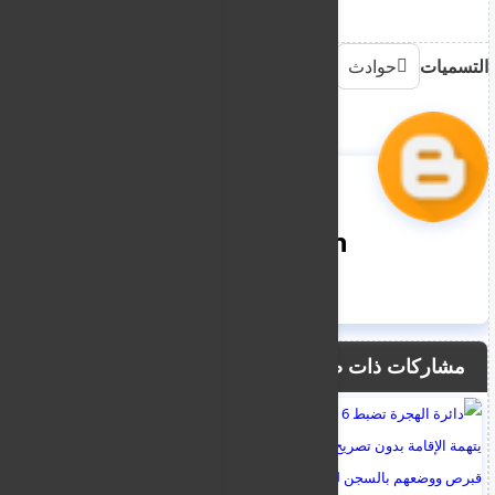
التسميات
حوادث
nooreddin
مشاركات ذات صلة