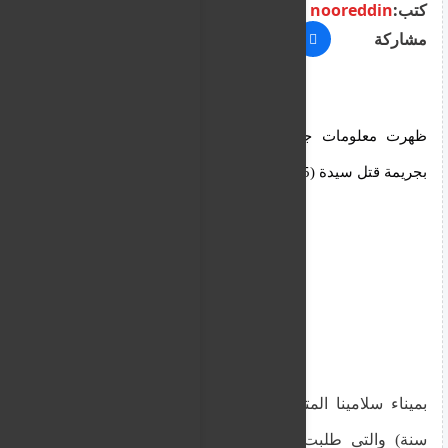
كتب:
nooreddin
مشاركة
ظهرت معلومات جديدة الى دائرة الضوء فيما يتعلق
بجريمة قتل سيدة (75 سنة)
بميناء سلامينا المتهمة الرئيسية فيها زوجة ابنها (46
سنة) والتى طلبت مهلة للمثول للإدلاء بإفادتها يوم