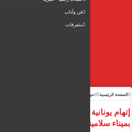
فن وآداب
متفرقات
الصفحة الرئيسية
حوادث
إتهام يونانية بقتل والدة زوجها
بميناء سلامينا