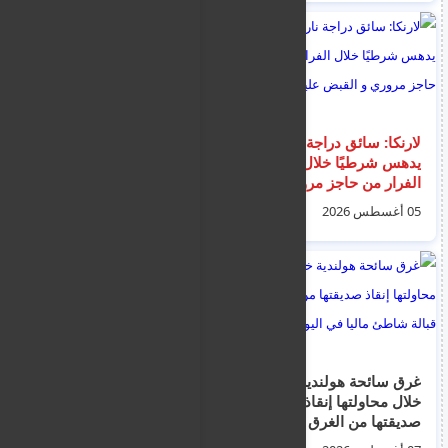
900 مهاجر عبر البحر
لارنكا: سائق دراجة نارية
هجوم وسرقة طالب
يدهس شرطيًا خلال
اجنبي في ظلام نيقوسيا
الفرار من حاجز مروري
القديمة يثير القلق حول
و القبض عليه
السلامة والإضاءة
05 أغسطس 2026
05 أغسطس 2026
غرق سائحة هولندية
قبرص: اعتقال زوجين
خلال محاولتها إنقاذ
برازيليين لأشعالهم
صديقتها من الغرق قبالة
الحرائق داخل غابة
شاطئ ماليا في اليونان
كورنوس باستخدام