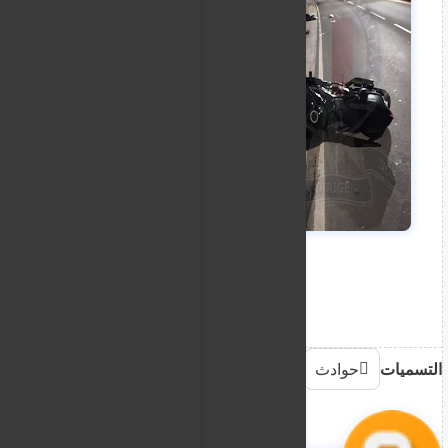
التسميات
حوادث