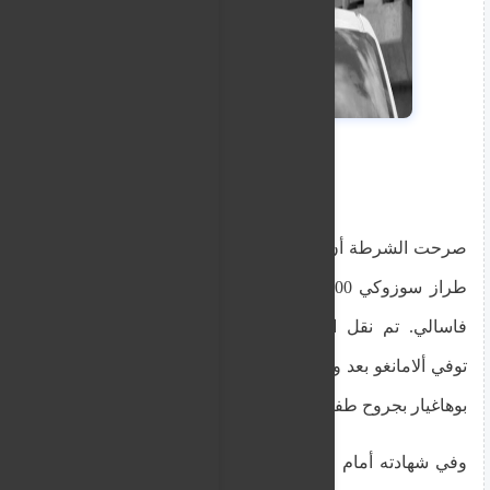
صرحت الشرطة أن الحادث شمل دراجتين ناريتين من
طراز سوزوكي GSXR600 على طريق ميكيل أنطون
فاسالي. تم نقل الراكبين إلى مستشفى ماتير دي.
توفي ألامانغو بعد وقت قصير من الحادث، بينما أصيب
بوهاغيار بجروح طفيفة.
وفي شهادته أمام القاضية مونيكا فيلا، وصف الرقيب