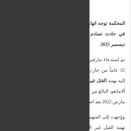
المحكمة توجه اتهامات لجندي يبلغ من العمر 32 عاماً
في حادث تصادم دراجة نارية مميت في كابارا
2
ديسمبر 2025
تم استدعاء مارفين بوهاغيار، وهو رجل يبلغ من العمر
32 عاماً من حاز-زبار، للمثول أمام المحكمة ووُجهت
إليه تهمة
القتل غير العمد
لراكب الدراجة النارية أندريا
ألامانغو، البالغ من العمر 28 عاماً. توفي ألامانغو في 15
مارس 2022 بعد اصطدام وقع على جسر كابارا العلوي.
ووُجهت إلى المتهم، الذي يخدم في القوات المسلحة،
تهمة القتل غير العمد والتسبب في أضرار لدراجة