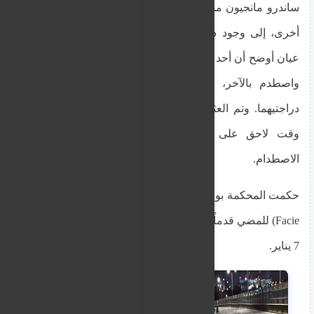
ساندرو مانجيون مسرح الحادث، مشيراً، من بين أمور
أخرى، إلى وجود دماء على الحواجز. وقال إن شاهد
عيان أوضح أن أحد الراكبين انتقل إلى المسار الخارجي
واصطدم بالآخر، مما أدى إلى سقوط كليهما من
دراجتيهما. وتم العثور على دراجة الضحية النارية في
وقت لاحق على بعد حوالي 100 متر من نقطة
الاصطدام.
حكمت المحكمة بوجود أدلة كافية للوهلة الأولى (Prima
Facie) للمضي قدماً في القضية، وتم تأجيل الجلسة إلى
7 يناير.