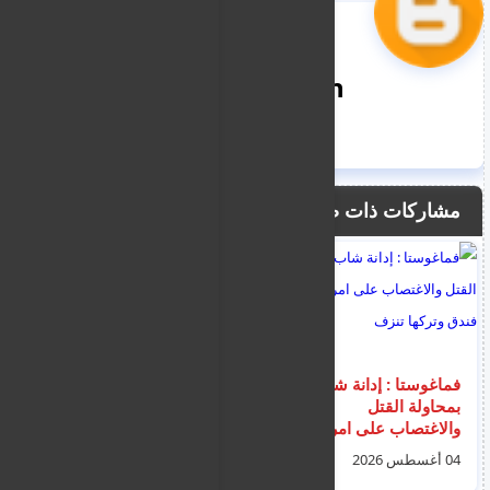
nooreddin
مشاركات ذات صلة
فماغوستا : إدانة شاب
ألمانيا وصربيا توقفان
بمحاولة القتل
ثلاثة سوريين في عملية
والاغتصاب على امرأة
أوروبية منسقة بدعم من
داخل فندق وتركها تنزف
يوروبول ضد شبكات
04 أغسطس 2026
08 أغسطس 2026
تهريب هرّبت أكثر من