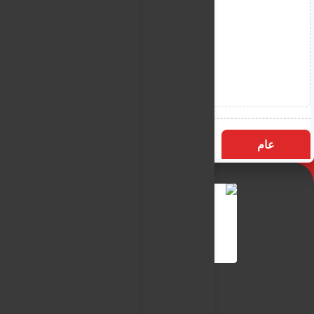
عام
التسميات
الأكثر زيارة
النـور نيوز
شبكة النـور الاعلامية