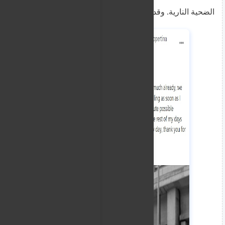
الضحية النارية. وقد دفع ببراءته من جميع التهم.