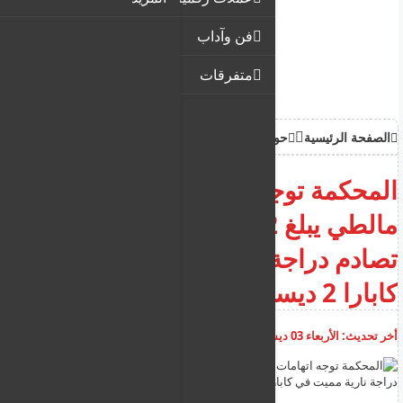
فن وآداب
متفرقات
الصفحة الرئيسية
حوادث
المحكمة توجه اتهامات لجندي
مالطي يبلغ 32 عاماً في حادث
تصادم دراجة نارية مميت في
كابارا 2 ديسمبر 2025
أخر تحديث:
الأربعاء 03 ديسمبر 2025
01:25:22 م
أضف تعليق