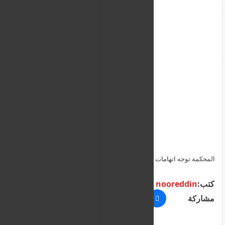
المحكمة توجه اتهامات لجندي مالطي يبلغ 32 عاماً في حادث تصادم
دراجة نارية مميت في كابارا 2 ديسمبر 2025
كتب:
nooreddin
مشاركة