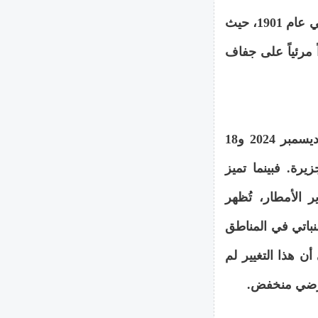
تواجه قبرص أزمة مياه هي الأشد منذ بدء تسجيل البيانات في عام 1901، حيث
ً مرئياً على جفاف
تكشف الصور الملتقطة بفارق 12 شهرًا بالضبط، في 18 ديسمبر 2024 و18
لجزيرة. فبينما تميز
زير الأمطار، تُظهر
اء النباتي في المناطق
ن هذا التغيير لم
أرضي منخفض.