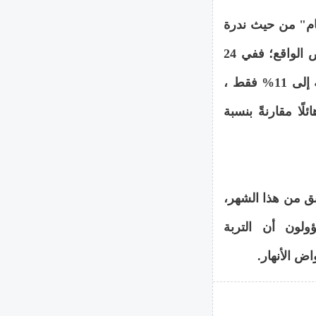
تو عام 2025 بأنه "أسوأ عام" من حيث ندرة
المياه منذ أكثر من 120 عامًا. ويزداد الوضع سوءًا على أرض الواقع؛ ففي 24
ديسمبر/كانون الأول 2025، انخفضت سعة السدود الإجمالية إلى 11% فقط ،
 هائلًا مقارنةً بنسبة
ق من هذا الشهر،
لون أن التربة
ض الأنهار.