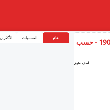
عام
التسميات
الأكثر زي
أسوء موجة جفاف تشهدها قبرص منذ 1901 - حسب
أضف تعليق