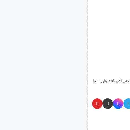
بلدية لارنكا تخصص مواقف سيارات مجانية لقضاء العطلات من السبت 13 ديسمبر حتى الأربعاء 7 يناير. – ما