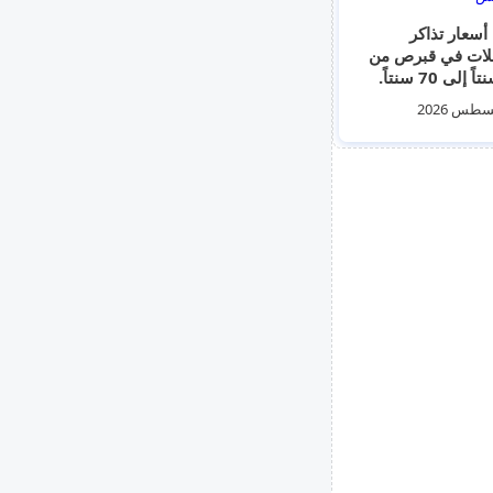
 أسعار تذاكر
لات في قبرص من
60 سنتاً إلى 70 سنتاً.
 حيز التنفيذ
اعتباراً من الغد 3
طس