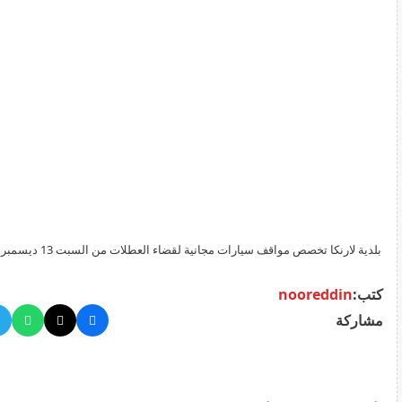
ينطبق وأين
كتب:
nooreddin
مشاركة