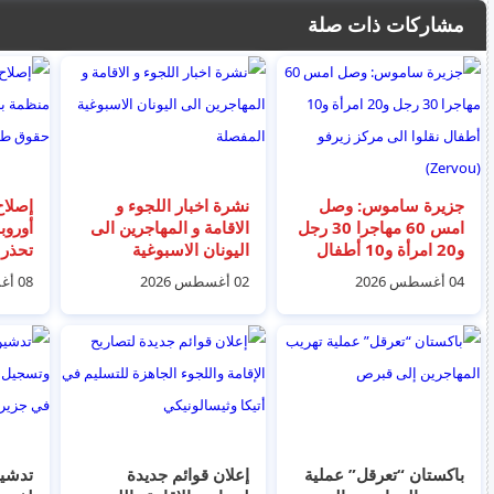
مشاركات ذات صلة
جزيرة ساموس: وصل
نشرة اخبار اللجوء و
إصلاح
امس 60 مهاجرا 30 رجل
الاقامة و المهاجرين الى
أوروب
و20 امرأة و10 أطفال
اليونان الاسبوغية
تحذر
نقلوا الى مركز زيرفو
المفصلة
طالبي
04 أغسطس 2026
02 أغسطس 2026
08 أغسطس 2026
(Zervou)
باكستان “تعرقل” عملية
إعلان قوائم جديدة
تدشين