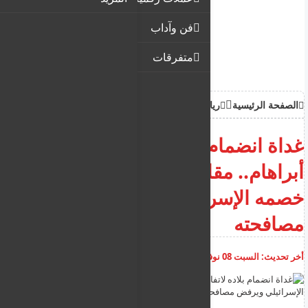
فن وآداب
متفرقات
الصفحة الرئيسية
رياضة
غداة انضمام بلاده لاتفاقية
أبراهام.. مقاتل كازاخستاني يركل
خصمه الإسرائيلي ويرفض
مصافحته
أخر تحديث:
السبت 08 نوفمبر 2025
05:05:02 م
أضف تعليق