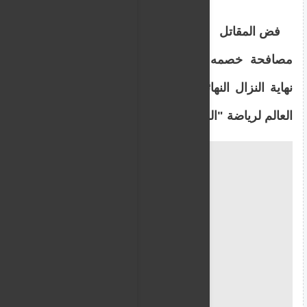
فض المقاتل الكازاخستاني سيريك ألديار
مصافحة خصمه الإسرائيلي عمري حبيب بعد
نهاية النزال النهائي، الذي جمعهما ضمن بطولة
العالم لرياضة "الجو جيتسو" في تايلاند.