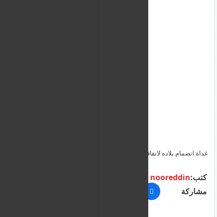
غداة انضمام بلاده لاتفاقية أبراهام.. مقاتل كازاخستاني يركل خصمه
الإسرائيلي ويرفض مصافحته
كتب:
nooreddin
مشاركة