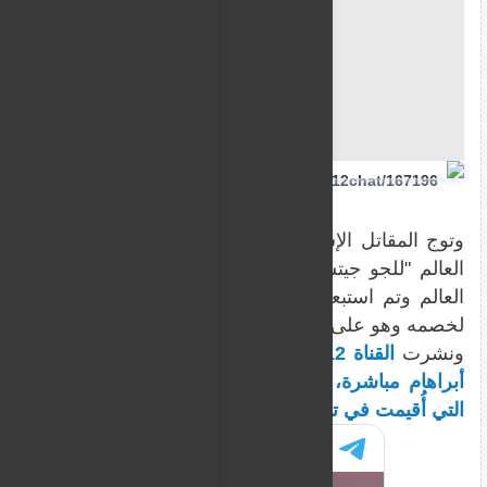
t.me/N12chat/167196
العالم "للجو جيتسو"، التي انطلقت اليوم الجمعة، في العاص
العالم وتم استبعاد المقاتل الكازاخي سيريك ألديار في الن
لخصمه وهو على الأرض، وبعد ذلك رفض مصافحة المقاتل ال
ونشرت
القناة 12 الإسرائيلية، مقطع فيديو وقالت: بع
أبراهام مباشرة، ركل خصم كازاخستاني عمري حبيب، الفائ
التي أُقيمت في تايلاند، ورفض مصافحته
.