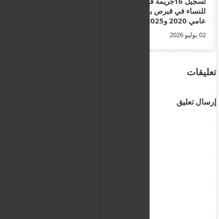
تسجيل 16جريمة قتل
منتخب السودان
للنساء في قبرص بين
للسيدات يخسر 30 هدفاً
عامي 2020 و2025 و
ضد جزر القمر
مخاوف من تنامي
02 يوليو 2026
08 يونيو 2026
العنف
تعليقات
إرسال تعليق