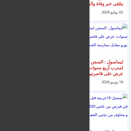
يتلقى خبر وفاة والده
رسمية ضد النجم رضا
خلال المؤتمر الصحفي
عبدالعال
02 يوليو 2026
18 يونيو 2026
ليماسول : السجن
رونالدو يردد "بسم
لمدرب أربع سنوات:
الله".. ويكسر عقدته
عرض على قاصرتين
التاريخية في الأدوار
150 يورو مقابل
الإقصائية بكأس العالم
19 يونيو 2026
04 يوليو 2026
ممارسة الجنس معه