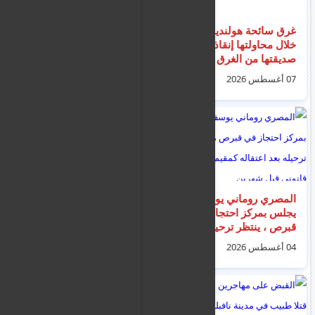
غرق سائحة هولندية
إنذارات متجددة
خلال محاولتها إنقاذ
للمهاجرين غير
صديقتها من الغرق قبالة
النظاميين للمغادرة
شاطئ ماليا في اليونان
الطوعية داخل مراكز
07 أغسطس 2026
07 أغسطس 2026
الإيواء والاستقبال
المصري روماني يوسف
ألمانيا وصربيا توقفان
يجلس بمركز احتجاز في
ثلاثة سوريين في عملية
قبرص ، ينتظر ترحيله
أوروبية منسقة بدعم من
بعد اعتقاله كمقيم غير
يوروبول ضد شبكات
04 أغسطس 2026
08 أغسطس 2026
قانوني قبل شهرين
تهريب هرّبت أكثر من
900 مهاجر عبر البحر