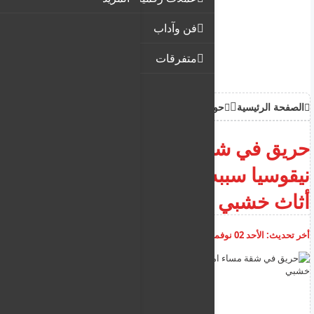
فن وآداب
متفرقات
الصفحة الرئيسية
حوادث
حريق في شقة مساء امس في
نيقوسيا سببه شمعة مضاءة على
أثاث خشبي
أخر تحديث:
الأحد 02 نوفمبر 2025
11:03:21 ص
أضف تعليق