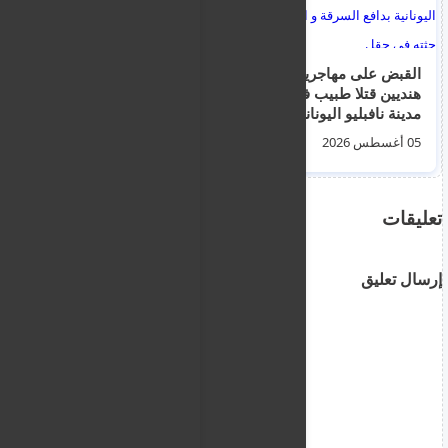
القبض على مهاجرين
مثتل مهاجر سوري
هنديين قتلا طبيب في
وإصابة 5 آخرين، أحدهم
مدينة نافبليو اليونانية
بحالة حرجة، في شجار
بدافع السرقة و اخفيا
بين عائلتين سوريتين بدأ
05 أغسطس 2026
07 أغسطس 2026
حثته في حقل
بخلاف بين أطفال.
تعليقات
إرسال تعليق