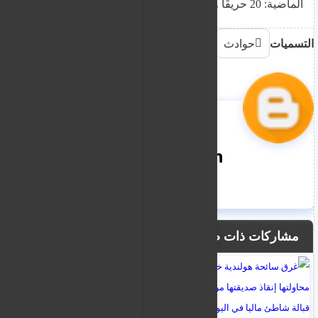
الماضية: 20 حريقًا و 17 خدمة خاصة.
التسميات
حوادث
nooreddin
مشاركات ذات صلة