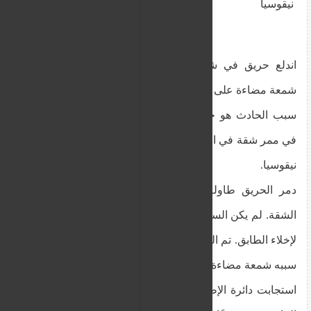
نيقوسيا
اندلع حريق في شقة مساء امس ربما يكون سببه
شمعة مضاءة على أثاث خشبي
سبب الحادث هو حريق اندلع في قطعة أثاث خشبية
في ممر شقة في الطابق الخامس من مبنى سكني في
نيقوسيا.
دمر الحريق طاولة جانبية خشبية، كما تضرر طلاء
الشقة. لم يكن الساكن في خطر، ولم تكن هناك حاجة
لإخلاء الطابق. تم التحقيق في أسباب الحريق، ويبدو أن
سببه شمعة مضاءة على طاولة خشبية.
استجابت دائرة الإطفاء لـ 37 حادثًا خلال الـ 24 ساعة