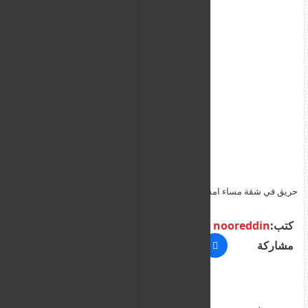
حريق في شقة مساء امس في نيقوسيا سببه شمعة مضاءة على أثاث
خشبي
كتب:
nooreddin
مشاركة