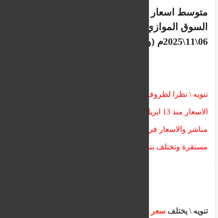
متوسط اسعار العملات في
السودان
في
السوق الموازي اليوم الخميس
06
\11\2025م (وقت نشر الخبر)
تنويه \ نظرا لظروف الحرب لم تحدث غالبية البنوك
الاسعار منذ 13 ابريل عدا بعضها ونقوم بالتحديث بشكل
مباشر والاسعار في السوق الموازي متباينة وغير
مستقرة وتختلف بنسبة كبيرة من تاجر لاخر
تنويه \ يختلف
سعر الدولار
وبقية
اسعار العملات
من