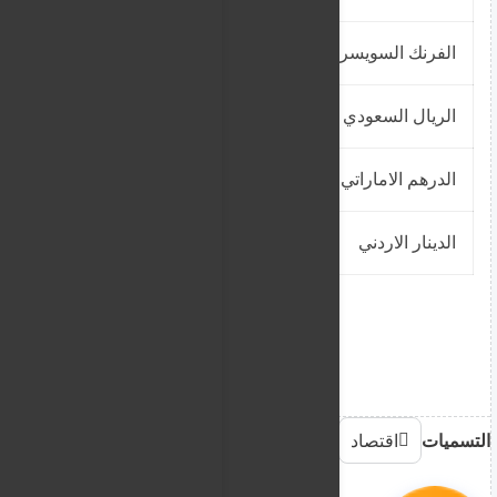
الفرنك السويسري
2230
2230
الريال السعودي
640
640
الدرهم الاماراتي
653.59
653.59
الدينار الاردني
2928
2928
التسميات
اقتصاد