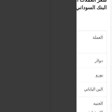
البنك السوداني السعودي –
محدث
العملة
سعر
سعر البيع
الشراء
دولار
2020
2035.15
يورو
2220.5
2237.1538
الين الياباني
12.65
12.7449
الجنيه
2550.5
2569.6288