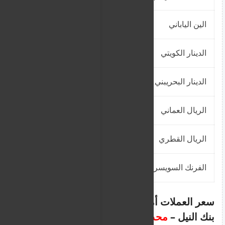
الين الياباني
17.619
17.7512
الدينار الكويتي
7,650.00
7,707.38
الدينار البحريبني
6,757.50
6,808.18
الريال العماني
6,630.00
6,679.73
الريال القطري
681.8182
686.9318
الفرنك السويسري
2,575.50
2,594.82
سعر العملات أمام الجنيه السوداني في
بنك النيل –
محدث