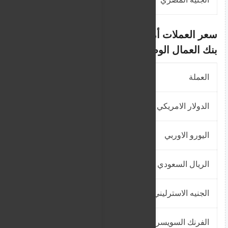
سعر العملات أمام الجنيه السوداني في
بنك العمال الوطني –
محدث
العملة
سعر الشراء
الدولار الامريكي
2300
اليورو الاوربي
2644.8942
الريال السعودي
613.3333
الجنيه الاسترليني
3092.2291
الفرنك السويسري
2811.7359