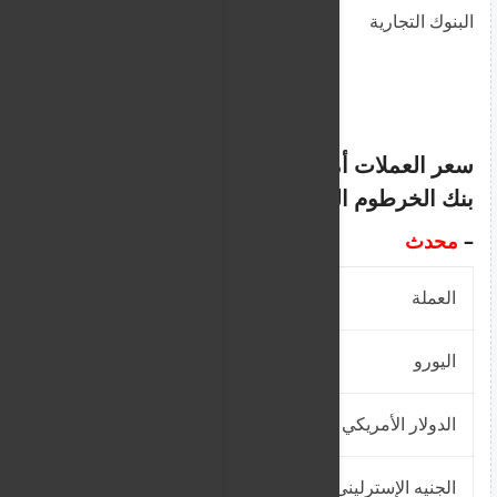
البنوك التجارية
سعر العملات أمام الجنيه السوداني من
بنك الخرطوم اليوم الخميس 06\11\2025م
–
محدث
العملة
شراء التحويل
اليورو
2768.64
الدولار الأمريكي
2400
الجنيه الإسترليني
3198.24