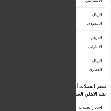
الاسترليني
الريال
570
574.275
السعودي
الدرهم
600
604.5
الاماراتي
الريال
650.5
655.3788
القطري
سعر العملات أمام الجنيه السوداني في
بنك الاهلي السوداني –
محدث
اسعار العملات
سعر الشراء