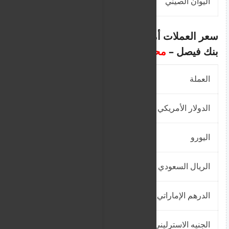
اليوان الصيني
348.4466
سعر العملات أمام الجنيه السوداني في
بنك فيصل –
محدث
العملة
شراء
بيع
الدولار الأمريكي
2,550.00
2,569.13
اليورو
2,983.50
3,005.88
الريال السعودي
680
685.1
الدرهم الإماراتي
694.8229
700.0341
الجنيه الاسترليني
3,187.50
3,211.41