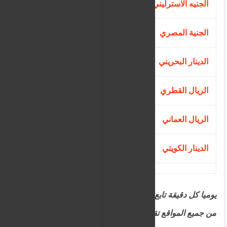
الجنيه الاسترليني
4866.666
جنيها
الجنية المصري
76.8097 جنيها
الدينار البحريني
9605.263 جنيها
الريال القطري
1002.7472
جنيها
الريال العماني
9600 جنيها
الدينار الكويتي
11774.193 جنيها
يوميا كل دقيقة تابع اسعار صرف العملات في السودان
من جميع المواقع تقارير خاصة من خلال قسم مخصص