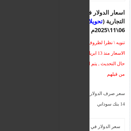
اسعار الدولار في السودان من البنوك
التجارية (
تحويلات
) اليوم الخميس
06\11\2025م
تنويه \ نظرا لظروف الحرب لم تحدث غالبية البنوك
الاسعار منذ 13 ابريل عدا بعضها ويجري تحديثها يوميا
حال التحديث , يتم ادراج بقية جداول البنوك عند تحديثها
من قبلهم
سعر صرف الدولار اليوم مقابل الجنيه للتحويلات في
14 بنك سوداني
سعر الدولار في البنوك السودانية من
شراء (
تحويلات
)