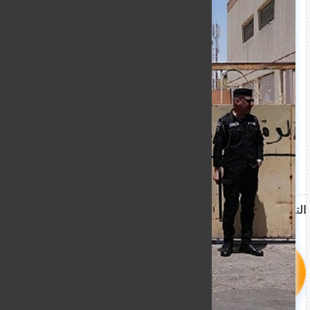
نوعية بالتنسيق المباشر مع إدارة مكافحة المخدرات في الج
انتقلت إحدى مفارز المديرية إلى الأراضي السورية، وتمكن
والاستخباري المشترك من ضبط 370 كيلوغراماً من المواد المخدرة".
عملية عراقية سورية مشتركة وإلقاء القبض على عدد من المطلوبين دوليا
وتابع البيان "كما أن العملية أسفرت أيضاً عن إلقاء 
المطلوبين دولياً الذين يشكلون جزءاً من شبكات التهريب العا
وأضاف البيان، أن "هذه العملية تأتي امتداداً لسلسلة من ا
تنفذها المديرية العامة بالتعاون مع الدول المجاورة، في إطا
المستمر لمواجهة هذه الآفة الخطيرة".
المصدر: "واع"
التسميات
اخبار