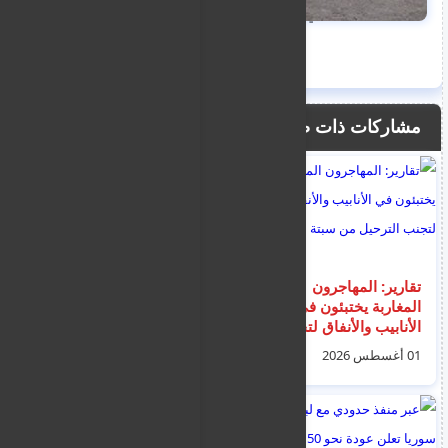
nooreddin
مشاركات ذات صلة
تقارير: المهاجرون
الأمن العام اللبناني
المغاربة يختبئون في
يدرس تسوية أوضاع نحو
الأنابيب والأنفاق لتجنب
600 ألف لاجئ سوري
الترحيل من سبتة
ممنوعين من الدخول
01 أغسطس 2026
03 أغسطس 2026