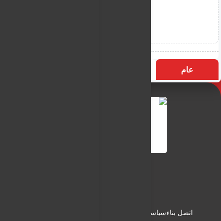
عام
التسميات
الأكثر زيارة
النـور نيوز
شبكة النـور الاعلامية
اتصل بناء
سياسة الاستخدام
سياسة الخصوصية
من نحن