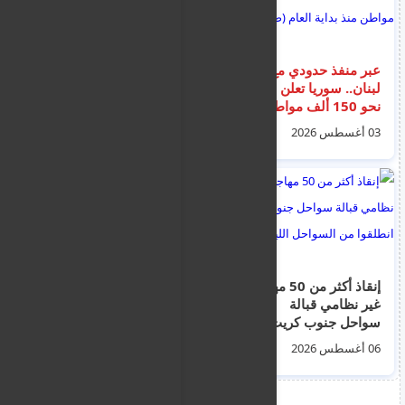
عبر منفذ حدودي مع
نشرة اخبار اليونان -
لبنان.. سوريا تعلن عودة
اخبار الهجرة و
نحو 150 ألف مواطن
المهجرين - الجرائم و
منذ بداية العام (صور)
الجنايات - الجالية
03 أغسطس 2026
04 أغسطس 2026
السورية و المصرية -
الترحيل و الطوعية ليوم
الثلاثاء 4 اغسطس
2026
إنقاذ أكثر من 50 مهاجراً
مثول خمسة فلسطينين
غير نظامي قبالة
مشتبه بهم بالإرهاب
سواحل جنوب كريت
اليوم أمام محكمة لارنكا
انطلقوا من السواحل
وسط إجراءات أمنية
06 أغسطس 2026
06 أغسطس 2026
الليبية
مشددة