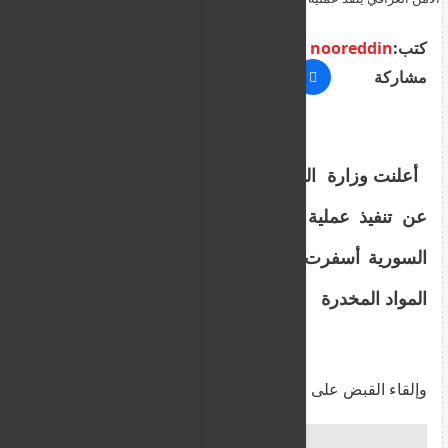
المطلوبين دوليا
كتب:
nooreddin
مشاركة
أعلنت وزارة الداخلية العراقية اليوم الأربعاء،
عن تنفيذ عملية نوعية بالتنسيق مع السلطات
السورية أسفرت عن ضبط 370 كيلوغراما من
المواد المخدرة
وإلقاء القبض على عدد من المطلوبين دوليا.