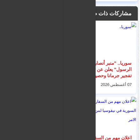
مشاركات ذات صلة
سوريا.. "منبر أنصار
البيانات البيومترية
الرسول" يعلن عن تبني
والشريحة الإلكترونية: ما
تفجير جرمانا وحصيلة
الذي تحويه بطاقات
الضحايا ترتفع إلى 16
الهوية الأوروبية ولماذا
07 أغسطس 2026
07 أغسطس 2026
بين قتيل وجريح
تُستثنى بيانات الوالدين؟
اعلان مهم من السفارة
"عرض للكراهية".. حرق