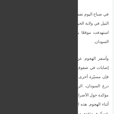
في صباح اليوم نفسه، تعرضت منطقة عد بابكر بشرق
النيل في ولاية الخرطوم لهجوم مماثل بطائرة مسيّرة،
استهدفت موقعًا يتمركز فيه عناصر من قوات درع
السودان.
وأسفر الهجوم عن فقدان طبيب ونجله، إلى جانب
إصابات في صفوف أفراد أسرته. ووفقًا لشهود عيان،
فإن مسيّرة أخرى استهدفت منزل القيادي في قوات
درع السودان، الرشيد عثمان، دون ورود معلومات
مؤكدة حول الأضرار أو ما إذا كان متواجدًا داخل المنزل
أثناء الهجوم. هذه الهجمات المتزامنة تشير إلى تنسيق
عسكري متقدم من قبل قوات الدعم السريع، وتوسيع