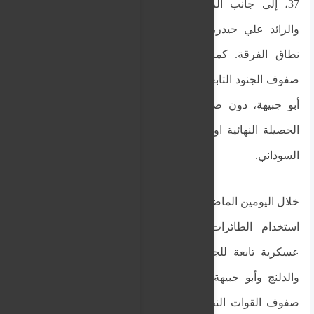
37، إلى جانب الرائد الصديق، المستشار القانوني،
والرائد علي حيدر، الذي يتبع لمحطة خارجية خارج
نطاق الفرقة. كما أُفيد بوقوع خسائر إضافية في
صفوف الجنود التابعين للفرقة العاشرة المتمركزة في
أبو جبيهة، دون صدور بيان رسمي حتى الآن بشأن
الحصيلة النهائية او اي تعليق رسمي من قبل الجيش
السوداني.
خلال اليومين الماضيين، كثفت قوات الدعم السريع من
استخدام الطائرات المسيّرة في استهداف مواقع
عسكرية تابعة للجيش السوداني في مدن كادوقلي
والدلنج وأبو جبيهة، ما أدى إلى خسائر متفرقة في
صفوف القوات النظامية وكتائب البراء بن مالك. هذا