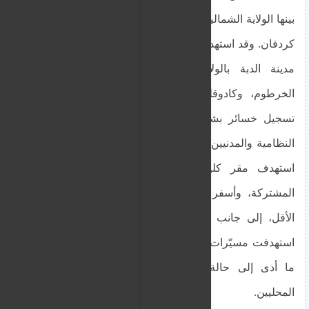
بينها الولاية الشمالية وولاية الخرطوم إلى جانب جنوب
كردفان. وقد استهدفت المسيّرات مواقع عسكرية في
مدينة الدبة بالولاية الشمالية، وعد بابكر شرق
الخرطوم، وكادوقلي بجنوب كردفان، ما أدى إلى
تسجيل خسائر بشرية وإصابات في صفوف القوات
النظامية والمدنيين. الهجوم الذي وقع في مدينة الدبة
استهدف مقر كلية الهندسة، حيث تتمركز القوة
المشتركة، وأسفر عن فقدان خمسة أشخاص على
الأقل، إلى جانب إصابات متعددة بين المدنيين. كما
استهدفت مسيّرات أخرى مواقع داخل المدينة نفسها،
ما أدى إلى حالة من التوتر والقلق بين السكان
المحليين.