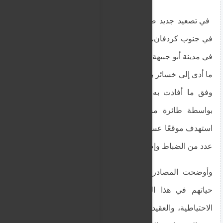
في تصعيد جديد ضمن العمليات العسكرية المتواصلة
في جنوب كردفان، تعرض موقع تابع للجيش السوداني
في مدينة أبو جبيهة لهجوم بطائرة مسيّرة صباح الإثنين،
ما أدى إلى خسائر بشرية في صفوف القوات النظامية،
وفق ما أفادت به مصادر مطلعة. الهجوم الذي نُفذ
بواسطة طائرة مسيّرة تابعة لقوات الدعم السريع
استهدف موقعًا عسكريًا في المدينة، وأسفر عن فقدان
عدد من الضباط وإصابة جنود آخرين.
وأوضحت المصادر أن من بين الضباط الذين فقدوا
حياتهم في هذا الهجوم العقيد النزير، قائد الكتيبة
الاحتياطية، والعقيد الصادق إسماعيل، نائب قائد اللواء