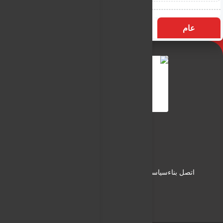
عام
التسميات
الأكثر زيارة
النـور نيوز
شبكة النـور الاعلامية
اتصل بناء
سياسة الاستخدام
سياسة الخصوصية
من نحن