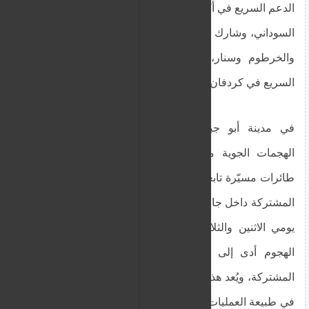
الدعم السريع في أكتوبر 2024، انضم بقواته إلى الجيش
السوداني، وشارك في عمليات استرداد ولايات الجزيرة
والخرطوم وسنار، ويواصل الآن القتال ضد الدعم
السريع في كردفان.
في مدينة أبو جبيهة، شهدت الأيام الأخيرة أولى
الهجمات الجوية منذ اندلاع النزاع، حيث استهدفت
طائرات مسيّرة تابعة لقوات الدعم السريع مقرًا للقوة
المشتركة داخل جامعة شرق كردفان، وذلك على مدار
يومي الاثنين والثلاثاء. وبحسب شهادات محلية، فإن
الهجوم أدى إلى خسائر بشرية في صفوف القوة
المشتركة، ويُعد هذا التصعيد الجوي تطورًا غير مسبوق
في طبيعة العمليات العسكرية، خاصة أن المدينة كانت