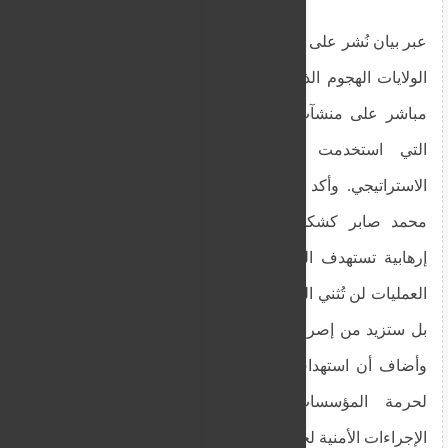
عبر بيان نُشر على منصة “فيسبوك”، وصفت لجنة أمن
الولايات الهجوم الذي استهدف مدينة الدبة بأنه اعتداء
مباشر على منشآت مدنية، مشيرة إلى أن المسيّرة
التي استخدمت في الهجوم كانت من النوع
الاستراتيجي. وأكد رئيس اللجنة الأمنية لمحلية الدبة،
محمد صابر كشكش، أن هذه الهجمات تُعد أعمالًا
إرهابية تستهدف المدنيين، مشددًا على أن مثل هذه
العمليات لن تُثني السلطات عن دعم القوات المسلحة،
بل ستزيد من إصرارها على مواجهة التهديدات الأمنية.
وأضاف أن استهداف كلية الهندسة يُعد انتهاكًا صارخًا
لحرمة المؤسسات التعليمية، داعيًا إلى تعزيز
الإجراءات الأمنية لحماية المرافق الحيوية في المدينة.