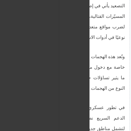
التصعيد يأتي في إطار توسع تكتيكي واضح في استخدام
المسيّرات القتالية، حيث باتت تُستخدم بشكل متزامن
لضرب مواقع متعددة في وقت واحد، ما يعكس تحولًا
نوعيًا في أدوات الاشتباك العسكري.
وتُعد هذه الهجمات الجوية تطورًا لافتًا في مسار النزاع،
خاصة مع دخول مناطق جديدة ضمن نطاق العمليات،
ما يثير تساؤلات حول قدرة الجيش على احتواء هذا
النوع من الهجمات المتقدمة.
في تطور عسكري لافت يوم الثلاثاء، وسّعت قوات
الدعم السريع نطاق استخدام المسيّرات القتالية
لتشمل مناطق جديدة داخل نطاق سيطرة الجيش، من