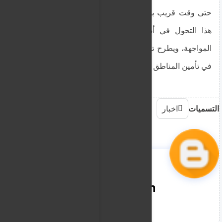
حتى وقت قريب بمنأى عن الهجمات الجوية. ويعكس
هذا التحول في أدوات القتال تصاعدًا في مستوى
المواجهة، ويطرح تحديات جديدة أمام القوات النظامية
في تأمين المناطق الحيوية داخل جنوب كردفان.
التسميات
اخبار
nooreddin