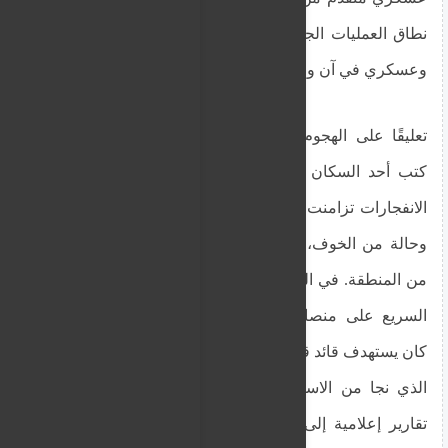
نطاق العمليات الجوية ليشمل أهدافًا ذات طابع مدني
وعسكري في آن واحد.
تعليقًا على الهجوم الذي استهدف منطقة عد بابكر،
كتب أحد السكان على منصة “فيسبوك” أن أصوات
الانفجارات تزامنت مع أذان الفجر، أعقبها صمت ثقيل
وحالة من الخوف، مضيفًا أن الوضع ينذر بنزوح جديد
من المنطقة. في المقابل، تداول مؤيدون لقوات الدعم
السريع على منصات التواصل الاجتماعي أن الهجوم
كان يستهدف قائد قوات درع السودان، أبو عاقلة كيكل،
الذي نجا من الاستهداف وفقًا لما تم تداوله. وتشير
تقارير إعلامية إلى أن كيكل، الذي انشق عن قوات