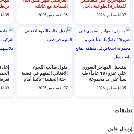
للمغادرة الطوعية داخل
السباحة مع عائلته
بريطا
مراكز الإيواء والاستقبال
جثتها
07 أغسطس 2026
05 أغسطس 2026
05 أغسطس 2026
مبنى 
مقـ-ـتل المهاجر السوري
مثول طالب اللجوء
إعادة
علي عنزو (19 عاماً) طـ-
الافغاني المتهم في قضية
الحدو
ـعناً علي يد مجموعة
"جثة الحقيبة" بأثينا أمام
تعرض
اشخاص في منطقة
القضاء ... و نفى قتله
ملابس
05 أغسطس 2026
07 أغسطس 2026
03 أغسطس 2026
الفاتح بإسطنبول
الطبيبة البريطانية
تعليقات
إرسال تعليق