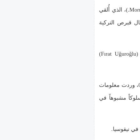
(Morris U.)، الذي أُلقي
ال قبرص التركية
(Fırat Uğuroğlu)
قال الضابط إنه في 26 أكتوبر 2025، حوالي الساعة 04:30، وردت معلومات
وكاً مشبوهاً في
 في نيقوسيا.