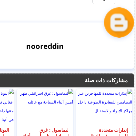
nooreddin
مشاركات ذات صلة
إنذارات متجددة
ليماسول : غرق
اليون
للمهاجرين غير النظاميين
اسرائيلي ظهر أمس أثناء