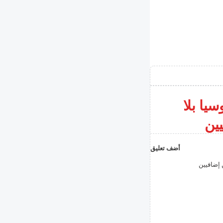
يا بلا
يين
أضف تعليق