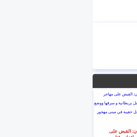
ان: القبض على
مهاجر افغاني قتل