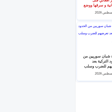
نية و سرقها ووضع
 داخل حقيبة في
مهجور في أثينا
 شبان سوريين من
د التركية بعد
هم للضرب وسلب
هم