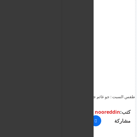
طقس السبت : جو غائم جزئيًا مؤقتًاو تهب الرياح من الجنوب الغربي إلى
الشمال الغربي، خفيفة إلى معتدلة السرعة
كتب:
nooreddin
مشاركة