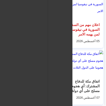
اعلان مهم من السفارة
نشرة اخبار قبرص ليوم
السورية في نيقوسيا
الخميس 6 اب 2026
لمن يهمه الامر
06 أغسطس 2026
05 أغسطس 2026
‏اتفاق مكة للدفاع
وصول 32 مهاجرًاالى
المشترك: أي هجوم
تاينارو ونقلهم إلى ميناء
مسلح على أي دولة يعد
كالاماتا اليوناني
هجوما على الدول
07 أغسطس 2026
04 أغسطس 2026
الثلاث جميعها