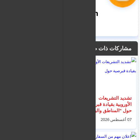
nooreddin
مشاركات ذات صلة
تشديد التشريعات
انقاذ 16 مهاجر قبالة
الأوروبية بقيادة قبرصية
تشيشمه من قبل خفر
حول "المناطق والبلدان
السواحل التركي بعد ان
الآمنة"
صدهم الجانب اليوناني
07 أغسطس 2026
07 أغسطس 2026
امس