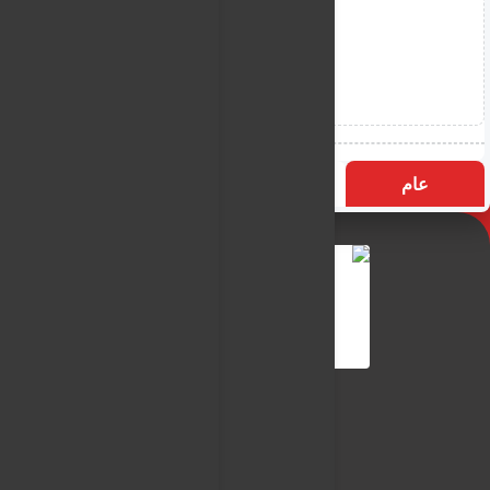
عام
التسميات
الأكثر زيارة
النـور نيوز
شبكة النـور الاعلامية