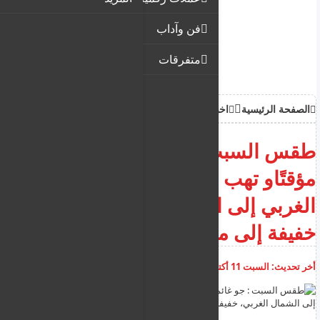
فن وآداب
متفرقات
الصفحة الرئيسية
اخبار
أدباء ومفكرون
طقس السبت : جو غائم جزئيًا
مؤقتًاو تهب الرياح من الجنوب
الغربي إلى الشمال الغربي،
خفيفة إلى معتدلة السرعة
أخر تحديث:
السبت 11 أكتوبر 2025
07:32:46 ص
أضف تعليق