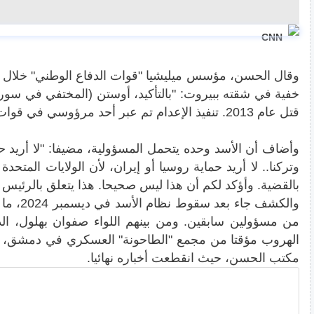
CNN
وقال الحسن، مؤسس ميليشيا "قوات الدفاع الوطني" خلال ا
قتل عام 2013. تنفيذ الإعدام تم عبر أحد مرؤوسي في قوات الدفاع الوطني".
وأضاف أن الأسد وحده يتحمل المسؤولية، مضيفا: "لا أريد حم
وتركنا.. لا أريد حماية روسيا أو إيران، لأن الولايات المتحدة
بالقضية. وأؤكد لكم أن هذا ليس صحيحا. هذا يتعلق بالرئيس
والكشف جا
من مسؤولين سابقين. ومن بينهم اللواء صفوان بهلول، 
الهروب مؤقتا من مجمع "الطاحونة" العسكري في دمشق، قبل
مكتب الحسن، حيث انقطعت أخباره نهائيا.