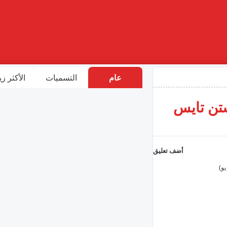
عام
التسميات
الأكثر زي
تن تايس
أضف تعليق