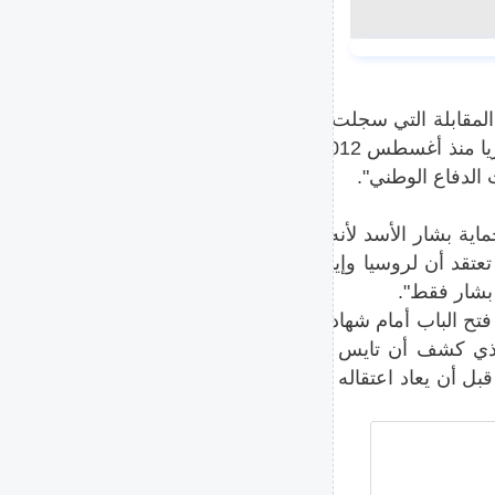
لمقابلة التي سجلت بكاميرات
خفية في شقته ببيروت: "بالتأكيد، أوستن (المختفي في سوريا منذ أغسطس 2012) مات...
اية بشار الأسد لأنه تخلى عنا
 تعتقد أن لروسيا وإيران علاقة
 بشار فقط".
ء بعد سقوط نظام الأسد في ديسمبر 2024، ما فتح الباب أمام شهادات جديدة
الذي كشف أن تايس تمكن من
 أن يعاد اعتقاله وينقل إلى