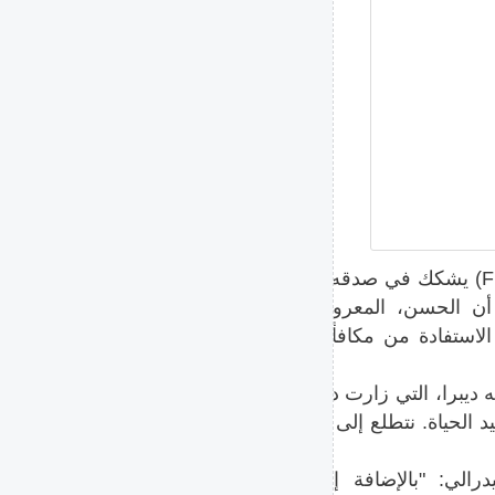
ورغم اعتراف الحسن، فإن مكتب التحقيقات الفيدرالي (FBI) يشكك في صدقه، إذ فشل
أن الحسن، المعروف بمكره
الاستفادة من مكافأة أمريكية
ه ديبرا، التي زارت دمشق هذا
الحياة. نتطلع إلى رؤيته حرا
لي: "بالإضافة إلى عملية