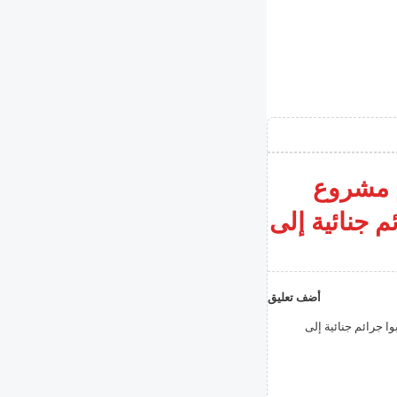
م مشروع
م جنائية إلى
أضف تعليق