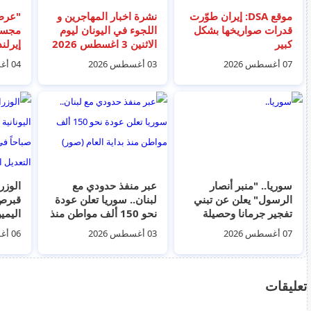
موقع DSA: إيران طوّرت
نشرة اخبار المهاجرين و
"عرض 
قدرات صواريخها بشكل
اللجوء في اليونان ليوم
مجسم
كبير
الاثنين 3 اغسطس 2026
إيرلن
فيديو
07 أغسطس 2026
03 أغسطس 2026
04 أغسطس 2026
سوريا.. "منبر أنصار
عبر منفذ حدودي مع
الرسول" يعلن عن تبني
لبنان.. سوريا تعلن عودة
قبرص 
تفجير جرمانا وحصيلة
نحو 150 ألف مواطن منذ
اليمي
الضحايا ترتفع إلى 16 بين
بداية العام (صور)
في ا
07 أغسطس 2026
03 أغسطس 2026
06 أغسطس 2026
قتيل وجريح
التعدي
تعليقات