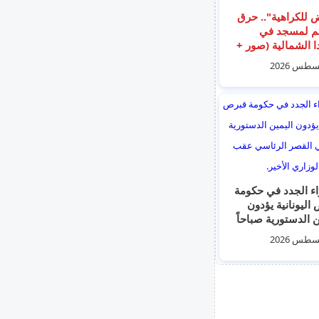
للكراهية".. حرق
 لمسجد في
دا الشمالية (صور +
)
الوزراء الجدد في حكومة
اليونانية يؤدون
ن الدستورية صباحاً
لقصر الرئاسي عقب
ل الوزاري الأخير.