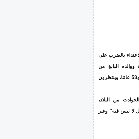
لاعتداء بالضرب على
لثانوية ووالده البالغ من
العمر 45 عامًا. المشتبه بهم سوريون، تتراوح أعمارهم بين 16 و18 و53 عامًا، وينتظرون
وادث من البلاد،
 لا لبس فيه” وغير