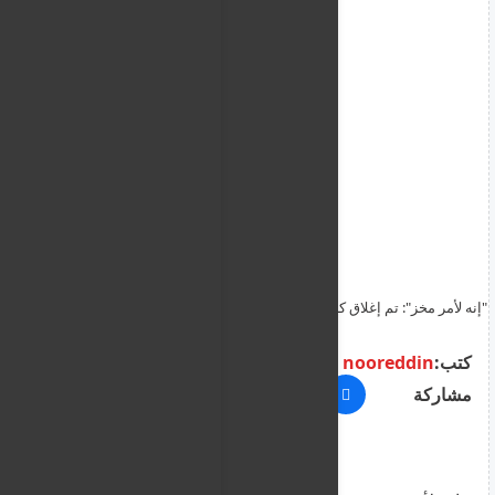
"إنه لأمر مخز": تم إغلاق كافتيريا مستشفى نيقوسيا العام منذ أيام بسبب
عدم دفع الايجار
كتب:
nooreddin
مشاركة