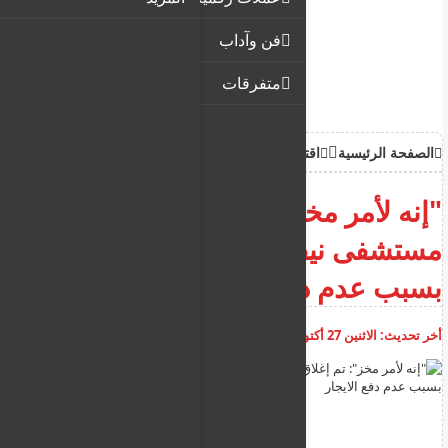
فن وآداب
متفرقات
الصفحة الرئيسية
اقتصاد
"إنه لأمر مخز": تم إغلاق كافتيريا
مستشفى نيقوسيا العام منذ أيام
بسبب عدم دفع الايجار
أخر تحديث:
الاثنين 27 أكتوبر 2025
02:49:57 م
أضف تعليق