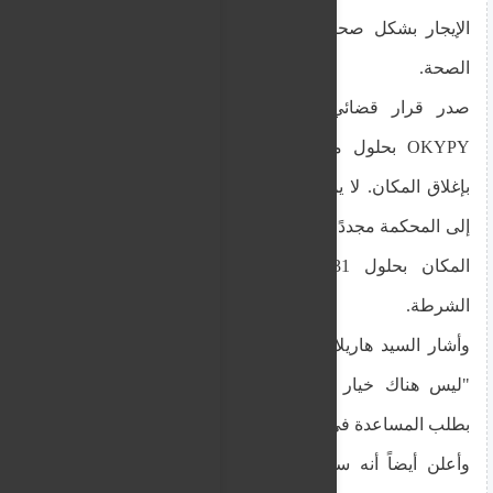
الإيجار بشكل صحيح، في حين أن المالك هو وزارة
الصحة.
صدر قرار قضائي يقضي بتسليم المكان لشركة
OKYPY بحلول منتصف أكتوبر. لكن المقاول قام
بإغلاق المكان. لا يمكننا انتهاك هذا الحق، ولذلك لجأنا
إلى المحكمة مجددًا. نشر الموظفون إعلانًا يفيد بتسليم
المكان بحلول 31 أكتوبر، وإلا فسندخل بمرافقة
الشرطة.
وأشار السيد هاريلاو إلى أن هذه مسألة إجرائية وأنه
"ليس هناك خيار آخر"، في حين أوصى المواطنين
بطلب المساعدة في استخدام آلات البيع.
وأعلن أيضاً أنه سيتم الإعلان عن مناقصة لمطاعم