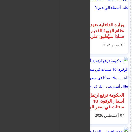
وزارة الداخلية تعود إلى
قبرص تتجه لإتمام
نظام الهوية القديم –
المراحل النهائية
فماذا سيُطبق على
للانضمام لمنطقة شنغن
أسماء الوالدين؟
2026
31 يوليو 2026
06 أغسطس 2026
الحكومة ترفع ارتفاع
بلدية لارنكا: احتجاجات
أسعار الوقود، 10
على زيادة الرسوم –
سنتات في سعر البنزين
“إنهم يثقلون كاهل
و15 سنتًا في سعر
السكان”
07 أغسطس 2026
03 أغسطس 2026
الديزل خلال أسبوعين –
نار في جيوب
المستهلكين