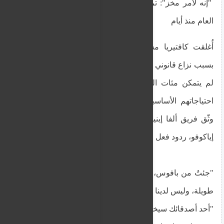
"إنه لأمر مخز": تم إغلاق كافتيريا مستشفى نيقوسيا
العام منذ أيام
أُغلقت كافتيريا مستشفى نيقوسيا العام منذ أيام ،
بسبب نزاع قانوني بين OKYPY والإدارة. ونتيجةً لذلك،
لم يتمكن مئات المرضى والزوار من الحصول على
احتياجاتهم الأساسية، كالماء والوجبات الخفيفة. وقد
وثّق فريق ألفا إينيميروسي ، مع الصحفي إياكوفوس
إياكوفو، ردود فعل المواطنين واحتجاجاتهم.
"جئتُ من بافوس، رحلة ساعتين. أمضيتُ هنا ساعاتٍ
طويلة، وليس لدينا مكانٌ لتناول القهوة."
"أحد أصدقائك سيخضع لعملية جراحية وتأتي لزيارته ولا