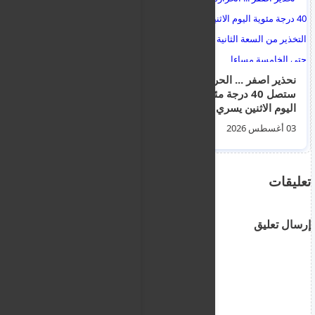
نحذير اصفر ... الحرارة
قبرص تطلق منصة
ستصل 40 درجة مئوية
moneypedia.cy
اليوم الاثنين يسري
الحكومبة حول المال:
التخذير من السعة الثانية
كيفية استخدام
03 أغسطس 2026
06 أغسطس 2026
ظهرا حتى الخامسة
القروض، والادخار،
مساءا
والتخطيط للتقاعد.
تعليقات
إرسال تعليق