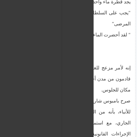
يجد قطرة ماء واحدة ليشربها ولا يأكل أي شيء"
"يجب على السلطات أن ترى المشكلة، إنها عار على
المرضى"
" لقد أحضرت الماء والطعام من المنزل حتى لا نعاني"
إنه لأمر مزعج للغاية ألا نتمكن من شرب الماء. نحن
قادمون من مدن أخرى، ولا نعرف نيقوسيا لنذهب إلى
مكان للجلوس.
صرح بامبوس شاريلاو، المتحدث باسم وكالة OKYPY
للأنباء، بأنه من المتوقع حل المشكلة بنهاية الشهر
الجاري، مع استمرار عمل آلات البيع. وأوضح أن
الإجراءات القانونية تستند إلى عدم سداد المقاول