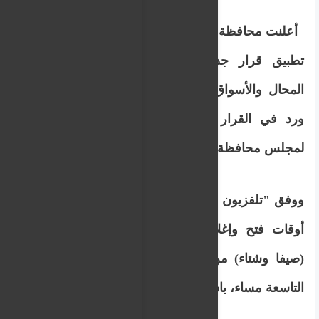
أعلنت محافظة العاصمة السورية دمشق بدء
تطبيق قرار جديد يحدد أوقات فتح وإغلاق
المحال والأسواق والمنشآت بالمدينة، وفقا لما
ورد في القرار الصادر عن المكتب التنفيذي
لمجلس محافظة دمشق.
ووفق "تلفزيون سوريا" ينص القرار على تحديد
أوقات فتح وإغلاق المحال والأسواق التجارية
(صيفا وشتاء) من الساعة التاسعة صباحا حتى
التاسعة مساء، باستثناء يوم العطلة الأسبوعية.