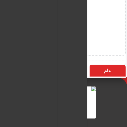
عام
التسميات
الأكثر زيارة
النـور نيوز