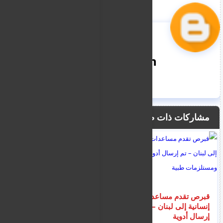
nooreddin
مشاركات ذات صلة
قبرص تقدم مساعدات
انهيار جنوني.. سعر
إنسانية إلى لبنان – تم
الدولار في السودان
إرسال أدوية
اليوم الخميس 6