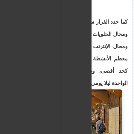
كما حدد القرار ساعات عمل المطاعم والمقاهي
ومحال الحلويات والنوادي الليلية وصالات الألعاب
ومحال الإنترنت ومحطات الوقود، بحيث تنتهي
معظم الأنشطة عند الساعة الثانية عشرة ليلا
كحد أقصى، ويسمح للمطاعم بالتمديد إلى
الواحدة ليلا يومي الخميس والسبت.