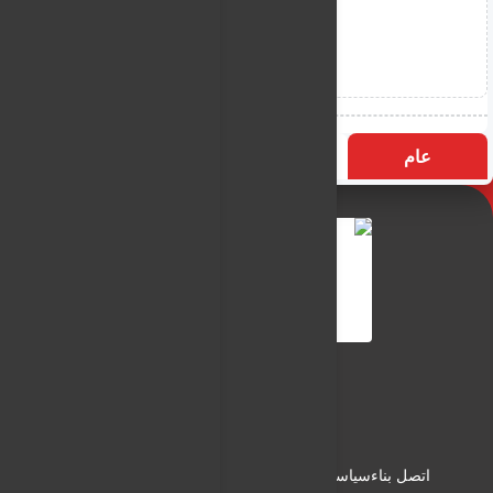
عام
التسميات
الأكثر زيارة
النـور نيوز
شبكة النـور الاعلامية
اتصل بناء
سياسة الاستخدام
سياسة الخصوصية
من نحن