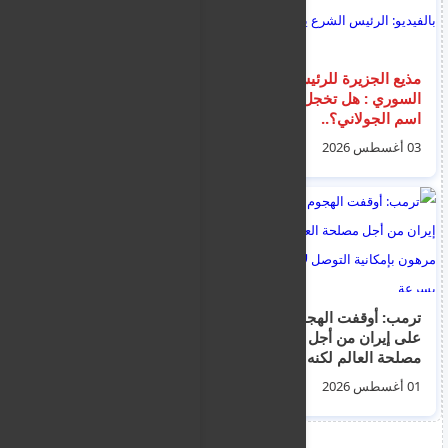
مذيع الجزيرة للرئيس
تحليق طيران استطلاع
السوري : هل تخجل من
إسرائيلي فوق دمشق
اسم الجولاني؟..
تزامنا مع توغل في ريف
بالفيديو: الرئيس الشرع
درعا جنوب سوريا
03 أغسطس 2026
02 أغسطس 2026
يجيب
ترمب: أوقفت الهجوم
كواليس تعليق الضربات
على إيران من أجل
الأمريكية.. هل رضخ
مصلحة العالم لكنه
ترامب لضغوط بن
مرهون بإمكانية التوصل
سلمان بشأن أهداف
01 أغسطس 2026
02 أغسطس 2026
لاتفاق بسرعة
إيران؟