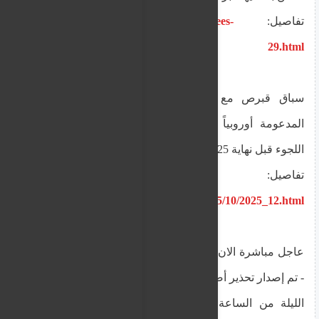
تفاصيل:
https://www.alnourr.org/2025/10/ees-
29.html
سباق قبرص مع الزمن: هل تنجح خطة نيقوسيا
المدعومة أوروبياً لترحيل أعداد قياسية من طالبي
اللجوء قبل نهاية 2025؟
تفاصيل:
https://www.alnourr.org/2025/10/2025_12.html
عاجل مباشرة الان :: تطورات إعصار باربرا في قبرص
- تم إصدار تحذير أصفر
الليلة من الساعة 00:00 حتى الساعة 09:00 صباح