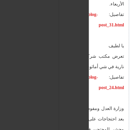
الأربعاء.
تفاصيل:
https://www.alnourr.org/2025/10/blog-
post_31.html
يا لطيف
تعرض مكتب شركة لإطلاق نار وفراره على دراجة
نارية في شي أماثوس / ليماسول
تفاصيل:
https://www.alnourr.org/2025/10/blog-
post_24.html
وزارة العدل ومفوض القانون سيعدلون قانون التظاهر
بعد احتجاجات على انتهاكات حقوق الإنسان خلال قمع
وحشي للمحتجين في نيقوسيا