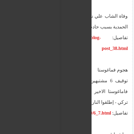
وفاة الشاب علي نوري جلال الدين سوري من منطقة
الحمدية بسبب حادث اليم في ليماسول
تفاصيل:
https://www.alnourr.org/2025/10/blog-
post_38.html
هجوم فماغوستا
توقيف 6 مشتبهين في محاولة الهجوم المسلح في
فاماغوستا الاخير والكشف عن وصول المهاجم من
تركي - إطلقوا النار باتجاه ملهيين ليليين
تفاصيل:
https://www.alnourr.org/2025/10/6_7.html