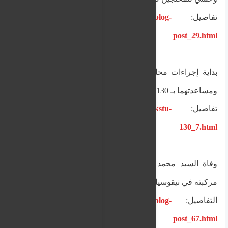
تفاصيل:
https://www.alnourr.org/2025/10/blog-
post_29.html
بداية إجراءات محاكمة رئيس جامعة نيقوسيا KSTÜ
ومساعدتهما بـ 130 تهمة تزوير و بيع شهادات
تفاصيل:
https://www.alnourr.org/2025/10/kstu-
130_7.html
وفاة السيد محمد ازدمير بعد فقدانه السيطرة على
مركبته في نيقوسيا صباح اليوم
التفاصيل:
https://www.alnourr.org/2025/10/blog-
post_67.html