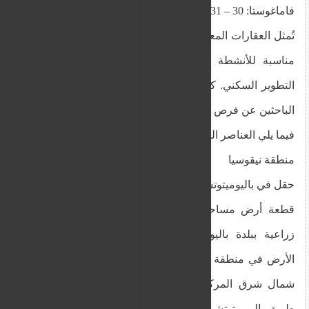
فاماغوستا: 30 – 31 أكتوبر
تُمثل العقارات المعروضة فرصًا تطويرية فريدة، إذ إنها
مناسبة للأنشطة الزراعية والحيوانية، بالإضافة إلى
التطوير السكني. كما تُمثل خيارات جذابة للمستثمرين
الباحثين عن فرص نمو رأس المال.
فيما يلي العناصر المتاحة الإرشادية:
منطقة نيقوسيا
حقل في باليوميتوتشو بسعر محجوز قدره 12000 يورو
قطعة أرض مساحتها ٢٢٦٧ مترًا مربعًا في منطقة
زراعية ببلدة باليوميتوتشو في قضاء نيقوسيا. تقع
الأرض في منطقة "ديبلاركا"، على بُعد حوالي ٣.١ كم
شمال شرق المركز البلدي، وحوالي ١.١ كم جنوب
طريق باليوميتوتشو - نيقوسيا. نسبة البناء ١٠٪، ونسبة