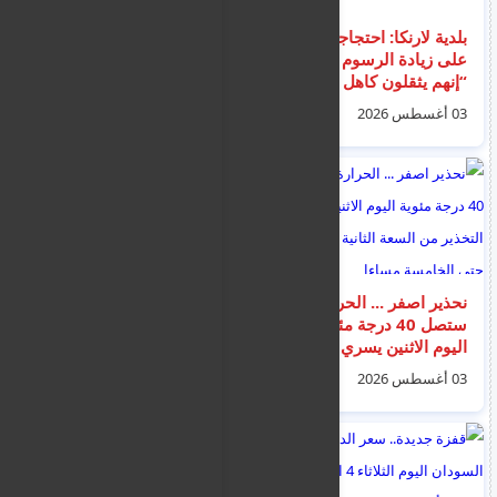
بلدية لارنكا: احتجاجات
تفعيل الشريحة الجديدة
على زيادة الرسوم –
لتصاريح العمل
“إنهم يثقلون كاهل
الموسمية للعمالة
السكان”
المصرية في الزراعة في
03 أغسطس 2026
26 يوليو 2026
اليونان
نحذير اصفر ... الحرارة
سعر الكهرباء: مجاني
ستصل 40 درجة مئوية
في الظهيرة، مرتفع أثناء
اليوم الاثنين يسري
الليل – وفقاً لما قاله
التخذير من السعة الثانية
مدير شركة الكهرباء
03 أغسطس 2026
03 أغسطس 2026
ظهرا حتى الخامسة
القبرصية
مساءا