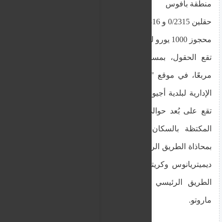
منطقة بافوس
حقلين 0/2315 و 0/2316 في أجيوس ديميتريانوس بسعر
محجوز 1000 يورو لكل منهما.
تقع الحقول، بمساحة 131 مترًا مربعًا و3345 مترًا
مربعًا، في موقع "كامبوس فوناركاس" ضمن الحدود
الإدارية لبلدية أجيوس ديميتريانوس في قضاء بافوس.
تقع على بُعد حوالي 580 مترًا شمال مركز المنطقة
المكتظة بالسكان في بلدة أجيوس ديميتريانوس،
بمحاذاة الطريق الرئيسي الذي يربط بين بلدتي أجيوس
ديميتريانوس وكريتو ماروتو. كما تقع على مقربة من
الطريق الرئيسي بين أجيوس ديميتريانوس وكريتو
ماروتو.