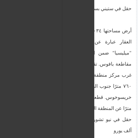
حقل في ستيني بسعر محجوز 18900 يورو
أرض مساحتها ١٠,٠٣٤ مترًا مربعًا في منطقة زراعية.
العقار عبارة عن قطعة أرض زراعية في موقع
"ميليسيا" ضمن الحدود الإدارية لبلدية ستيني في
مقاطعة بافوس. تقع على بُعد حوالي ٦٢٠ مترًا جنوب
غرب مركز منطقة ستيني المكتظة بالسكان، وحوالي
٧٦٠ مترًا جنوب الطريق الرئيسي بين ستيني وبوليس
خريسوخوس. قطعة الأرض مسوّرة، وتبعد حوالي ١٨٠
مترًا عن المنطقة السكنية لبلدية ستيني.
حقل في نيو تشوريو بافوس بسعر محجوز قدره 20
ألف يورو