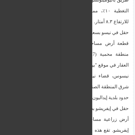
التغطية ١٠٪، مما يسمح بإنشاء مبنى بحد أقصى
للارتفاع ٨.٣ أمتار.
حقل في نيسو بسعر محجوز قدره 15500 يورو
قطعة أرض مساحتها 5,445 مترًا مربعًا، تقع ضمن
منطقة محمية (27%) ومنطقة زراعية (73%). يقع
العقار في موقع "بيغاديا"، ضمن المنطقة الإدارية لبلدية
نيسوس، قضاء نيقوسيا، على بُعد حوالي 285 مترًا
شرق المنطقة الصناعية لبلدية نيسوس، و70 مترًا غرب
حدود بلدية إيداليون.
حقل في إيفريشو بسعر محجوز قدره 19500 يورو
أرض زراعية مساحتها ١٧,٠٥٧ مترًا مربعًا في قرية
إيفريشو. تقع هذه الأرض في قرية سترومبوس، على