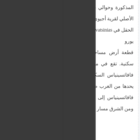
المذكورة وحوالي 1.65 كم شمال غرب حدود الموقع
الأصلي لقرية أجيوي فافاتسينياس.
الحقل في Agioi Vavatsinias بسعر محجوز قدره 13300
يورو
قطعة أرض مساحتها 1115 مترًا مربعًا في منطقة
سكنية. تقع في مقاطعة لارنكا، ضمن مجمع آغيوي
فافاتسينياس السكني، وفي موقع فراكتي تو فيلي.
يحدها من الغرب طريق مُعبّد (طريق يؤدي من آغيوي
فافاتسينياس إلى ماخيراس) بواجهة طولها 65 مترًا،
ومن الشرق مسار مُسجّل.