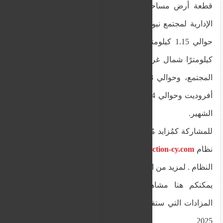
قطعة أرض مساحتها 4097 متر مربع ضمن الحدود
الإدارية لمجتمع نيو تشوريو، منطقة بافوس، على بعد
حوالي 1.15 كيلومترًا جنوب غرب البحر، وحوالي 1.2
كيلومترًا شمال غرب المنطقة المكتظة بالسكان في
المجتمع، وحوالي 2.3 كيلومترًا جنوب شرق حمامات
أفروديت وحوالي 1.4 كيلومترًا جنوب غرب فندق أناسا
الشهير.
للمشاركة كمُزايد مُحتمل في المزادات الإلكترونية عبر
نظام
www.eauction-cy.com
، يجب عليك التسجيل في
النظام . لمزيد من المعلومات، انقر هنا .
يمكنكم هنا مشاهدة جميع العقارات المتاحة في
المزادات التي ستقام في الفترة من 6 إلى 31 أكتوبر
2025