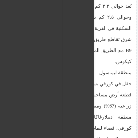
بُعد حوالي ٣.٣ كم شمال شرق مركز البناء التقليدي،
وحوالي ٢.٥ كم شمال شرق حدود تطوير المنطقة
السكنية في القرية، وحوالي ٥٦٠ مترًا جنوبًا إلى جنوب
شرق تقاطع طريق أكاكي - أستروميريتيس - ترودوس
B9 مع الطريق المؤدي إلى قرى وادي ماراثاسا ودير
كيكوس.
منطقة ليماسول
حقل في كورفي بسعر محجوز قدره 12300 يورو
قطعة أرض مساحتها 6,690 مترًا مربعًا، تقع في منطقة
زراعية (67%) ومنطقة محمية (33%). يقع العقار في
منطقة "ديبلارغاكا"، ضمن المنطقة الإدارية لقرية
كورفي، قضاء ليماسول، على بُعد حوالي 2.70 كيلومتر