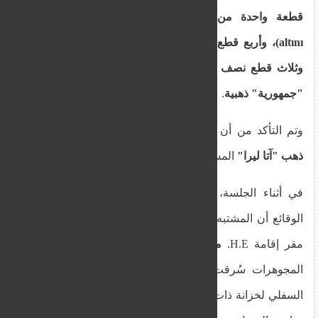
قطعة واحدة من ذهب "جمهورية" (Cumhuriyet
altını)، وأربع قطع من ذهب "آتا ليرا" (Ata Lirası)،
وثلاث قطع نصف "جمهورية" ذهبية، وتسع قطع ربع
"جمهورية" ذهبية
.
وتم التأكد من أن المشتبه بها باعت
اثنتين من قطع
ذهب "آتا ليرا"
المسروقة لصائغ في نيقوسيا.
في أثناء الجلسة، ذكر ضابط الشرطة الذي عرض
الوقائع أن المشتبه بها بدأت العمل كعاملة نظافة في
مقر إقامة H.E.
منذ يناير 2025
. وأوضح الضابط أن
المجوهرات سُرقت في
سبتمبر
الماضي من الدرج
السفلي لخزانة ذات أربعة أدراج موجودة في غرفة نوم