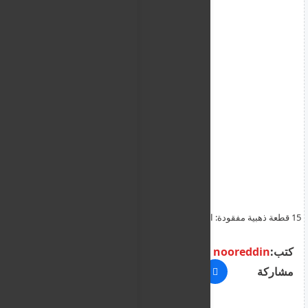
15 قطعة ذهبية مفقودة: الكشف عن بيع قطعتين من ذهب صاحبة البيت
من قبل خادمتها التركمانية التي سرقتها
كتب:
nooreddin
مشاركة