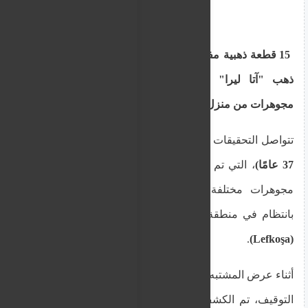
15 قطعة ذهبية مفقودة: الكشف عن بيع قطعتين من
ذهب "آتا ليرا" من قبل امرأة تركمانية سرقت
مجوهرات من منزل كانت تنظفه
تتواصل التحقيقات مع المواطنة التركمانية
T.H. (أنثى،
37 عامًا)
، التي تم توقيفها للاشتباه في قيامها بسرقة
مجوهرات مختلفة من منزل كانت تذهب لتنظيفه
بانتظام في منطقة
أورتاكوي (Ortaköy) في نيقوسيا
.
(Lefkoşa)
أثناء عرض المشتبه بها على المحكمة لطلب تمديد فترة
التوقيف، تم الكشف عن أن المسروقات تتكون من: