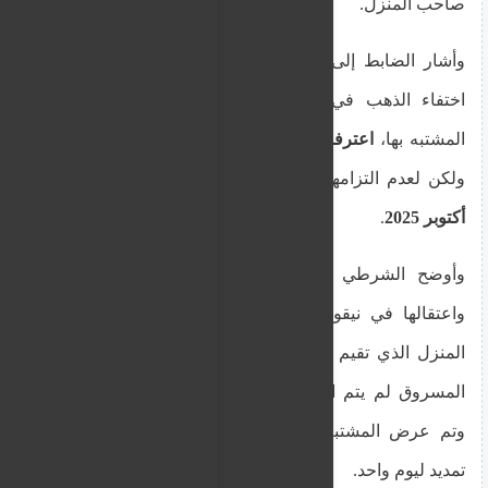
صاحب المنزل.
وأشار الضابط إلى أن صاحب المنزل
H.E.
اكتشف
اختفاء الذهب في
18 سبتمبر 2025
، وعندما سأل
المشتبه بها،
اعترفت بالسرقة
ووعدت بإعادة الذهب،
ولكن لعدم التزامها بوعدها، تم تقديم الشكوى في
1
أكتوبر 2025
.
وأوضح الشرطي أنه تم تحديد مكان المشتبه بها
واعتقالها في نيقوسيا في اليوم نفسه، وتم تفتيش
المنزل الذي تقيم فيه. ولفت الضابط إلى أن الذهب
المسروق لم يتم العثور عليه أثناء عمليات التفتيش،
وتم عرض المشتبه بها على المحكمة وحصلوا على
تمديد ليوم واحد.