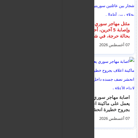
مثتل مهاجر سوري
شرطة لندن تخفض
وإصابة 5 آخرين، أحدهم
مستوى خطر "مفترس
بحالة حرجة، في شجار
جنسي" لضعف البصر
بين عائلتين سوريتين بدأ
فيرتكب 3 جرائم قتل
07 أغسطس 2026
08 أغسطس 2026
بخلاف بين أطفال.
واغتصاب
اصابة مهاجر سوري
بافوس : راهب قبرصي
يعمل على ماكينة اعلاف
يوناني يطعن رجلا في
بجروح خطيرة انحشر
رقبته و اعتقال الراهب
نصف جسده داخل آلة
07 أغسطس 2026
08 أغسطس 2026
لإنتاج الأعلاف