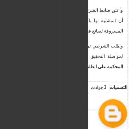
وأعلن ضابط الشرطة أنه نتيجة للتحقيق، تم التأكد من
أن المشتبه بها باعت
قطعتين من ذهب "آتا ليرا"
المسروقة لصائغ في نيقوسيا.
وطلب الشرطي تمديد فترة التوقيف لـ
7 أيام إضافية
لمواصلة التحقيق وتحديد باقي المسروقات.
وافقت
المحكمة على الطلب.
التسميات
حوادث