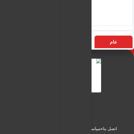
عام
التسميات
الأكثر زيارة
النـور نيوز
شبكة النـور الاعلامية
اتصل بناء
سياسة الاستخدام
سياسة الخصوصية
من نحن