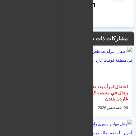
nooreddin
مشاركات ذات صلة
اعتقال امرأة بعد طعن 4
مثول طالب اللجوء
رجال في منطقة كوفنت
الافغاني المتهم في
غاردن بلندن
قضية "جثة الحقيبة"
بأثينا أمام القضاء ... و
06 أغسطس 2026
07 أغسطس 2026
نفى قتله الطبيبة
البريطانية