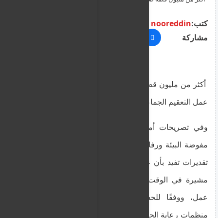
الجماعي
كتب:
nooreddin
مشاركة
أكثر من مليون قطة ضالة في قبرص - تم وضع خطة
عمل التعقيم الجماعي
وفي تصريحات أمام البرلمان يوم الأربعاء، أشارت
مفوضة البيئة ورفاهية الحيوان، أنطونيا ثيودوسيو، إلى
تقديرات تفيد بأن عدد القطط الضالة يتجاوز المليون،
مشيرة في الوقت نفسه إلى أن مكتبها وضع خطة
عمل، ووفقًا للحسابات التي أجريت بالتعاون مع
منظمات رعاية الحيوان، من أجل التمكن من السيطرة