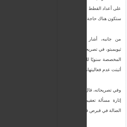
على أعداد القطط من خلال عمليات التعقيم الجماعي،
ستكون هناك حاجة إلى فترة 7 سنوات.
من جانبه، أشار رئيس لجنة البيئة، شارالامبوس
ثيوبمبتو، في تصريحاته إلى أن ميزانية الـ100 ألف يورو
المخصصة سنويًا للتعقيم الجماعي في ميزانية الدولة
أثبتت عدم فعاليتها، داعيًا إلى التخطيط السليم.
وفي تصريحاته، قال السيد ثيوبمبتو إنه للمرة الألف، تم
إثارة مسألة تعقيم وإدارة العدد الكبير من القطط
الضالة في قبرص في اجتماع لجنة البيئة.