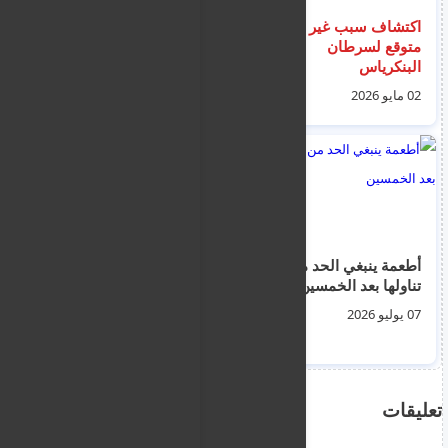
اكتشاف سبب غير
مؤتمراً حول الأمراض
متوقع لسرطان
التي ينقلها البعوض
البنكرياس
سيعقد في نيقوسيا
الأربعاء خلال "مرحلة
02 مايو 2026
08 يونيو 2026
حرجة للصحة العامة في
أوروبا".
أطعمة ينبغي الحد من
تسمم غذائي في حفل
تناولها بعد الخمسين
زفاف في ليماسول ،
بمن فيهم أطفال و 6
07 يوليو 2026
في حالة خطيرة
04 يونيو 2026
تعليقات