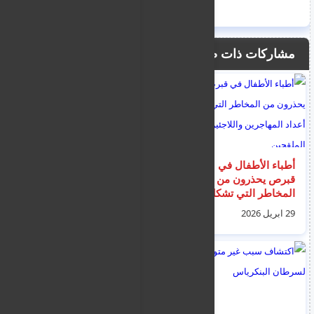
مشاركات ذات صلة
أطباء الأطفال في
الشرطة النمساوية تعلن
قبرص يحذرون من
إلقاء القبض على
المخاطر التي تشكلها
المشتبه به في قضية
أعداد المهاجرين
العثور على سم فئران
29 ابريل 2026
02 مايو 2026
واللاجئين غير الملقحين
بأغذية الأطفال