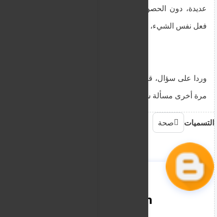
عديدة، دون الحصول على نتائج، ونصر كل عام على
فعل نفس الشيء، مع العلم مسبقًا أنه لن ينجح".
وردا على سؤال، قال السيد ثيوبمبتو إنهم اليوم فحصوا
مرة أخرى مسألة سبب إعداد الميزانيات.
التسميات
صحة
nooreddin