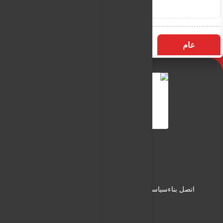
عام
التسميات
الأكثر زيارة
النـور نيوز
شبكة النـور الاعلامية
اتصل بناء
سياسة الاستخدام
سياسة الخصوصية
من نحن