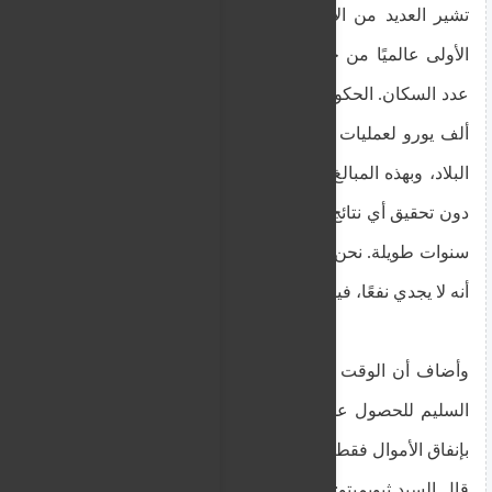
تشير العديد من الإحصائيات إلى أننا قد نكون الدولة
الأولى عالميًا من حيث عدد القطط الضالة نسبةً إلى
عدد السكان. الحكومة لديها مبلغ غير كافٍ، حوالي 100
ألف يورو لعمليات التعقيم. القطط تتجاوز عدد سكان
البلاد، وبهذه المبالغ، وبدون تخطيط سليم، ننفق المال
دون تحقيق أي نتائج، وهو أمرٌ أثبتناه لأننا نفعل ذلك منذ
سنوات طويلة. نحن نفعل الشيء نفسه، لكنهم يدركون
أنه لا يجدي نفعًا، فيكررونه.
وأضاف أن الوقت قد حان "حيث نحتاج إلى التخطيط
السليم للحصول على النتائج، وإلا فإن الدولة ستكتفي
بإنفاق الأموال فقط".
قال السيد ثيوبمبتو: "منظمات رعاية الحيوان منهكة، لا