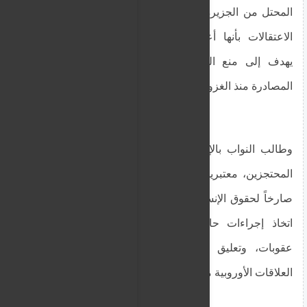
المحتل من الجزيرة. نواب من قبرص واليونان وصفوا
الاعتقالات بأنها أعمال "قرصنة" و"خطف سياسي"
يهدف إلى منع القبارصة من المطالبة بممتلكاتهم
المصادرة منذ الغزو التركي عام 1974.
وطالب النواب بالإفراج الفوري وغير المشروط عن
المحتجزين، معتبرين أن هذه الممارسات تمثل انتهاكاً
صارخاً لحقوق الإنسان والقانون الدولي. كما دعوا إلى
اتخاذ إجراءات حازمة ضد تركيا، من بينها فرض
عقوبات، وتعليق التمويل، وحتى إعادة النظر في
العلاقات الأوروبية معها.