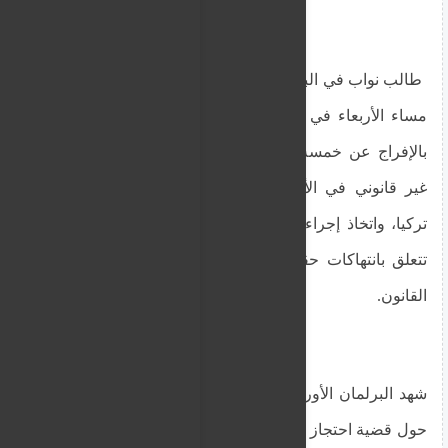
طالب نواب في البرلمان الأوروبي من قبرص واليونان
مساء الأربعاء في البرلمان الأوروبي في ستراسبورغ
بالإفراج عن خمسة قبارصة يونانيين محتجزين بشكل
غير قانوني في الأراضي القبرصية المحتلة من قبل
تركيا، واتخاذ إجراءات ضد أنقرة، وذلك خلال مناقشة
تتعلق بانتهاكات حقوق الإنسان والديمقراطية وسيادة
القانون.
شهد البرلمان الأوروبي في ستراسبورغ نقاشاً محتدماً
حول قضية احتجاز خمسة قبارصة يونانيين في الشمال