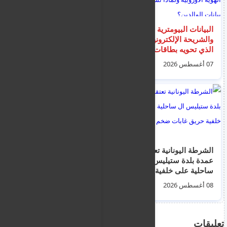
البيانات البيومترية
سوريا.. "منبر أنصار
والشريحة الإلكترونية: ما
الرسول" يعلن عن تبني
الذي تحويه بطاقات
تفجير جرمانا وحصيلة
الهوية الأوروبية ولماذا
الضحايا ترتفع إلى 16
07 أغسطس 2026
07 أغسطس 2026
تُستثنى بيانات الوالدين؟
بين قتيل وجريح
الشرطة اليونانية تعتقل
هجوم مصري على عبد
عمدة بلدة ستيليس ال
الرحمن السيد بعد حديثه
ساحلية على خلفية
المسيء عن مصر
حريق غابات ضخم
08 أغسطس 2026
08 أغسطس 2026
تعليقات