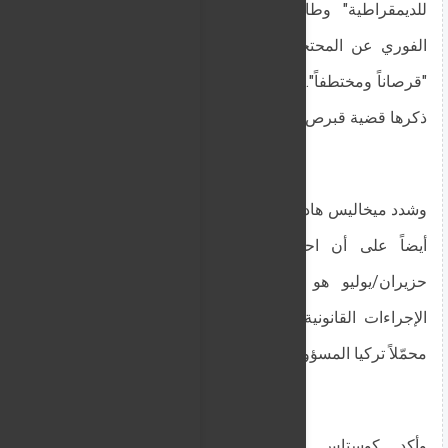
للديمقراطية" وطالب بإدانة هذه الأعمال والإفراج
الفوري عن المحتجزين، موجهاً انتقاداً لتركيا بوصفها
"قرصاناً ومختطفاً". كما لام أورسولا فون دير لاين لعدم
ذكرها قضية قبرص في خطابها.
وشدد ميخاليس هادجيبانتيلا عن حزب الشعب الأوروبي
أيضاً على أن احتجاز القبارصة الخمسة منذ 19
حزيران/يوليو هو عملية "ابتزاز مقصودة" لإحباط
الإجراءات القانونية ضد استغلال ممتلكات القبارصة،
محمّلاً تركيا المسؤولية القانونية.
وأكد كوستاس مافريديس عن لاشتراكيون -