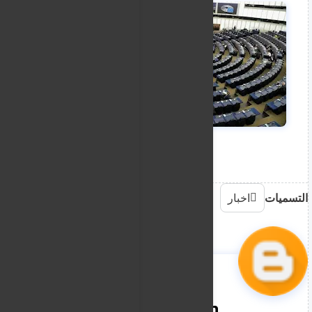
التسميات
اخبار
nooreddin