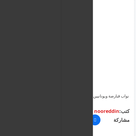
نواب قبارصة ويونانيين في البرلمان الأوروبي يطالبون بالإفراج عن
خمسة قبارصة يونانيين واتخاذ إجراءات ضد تركيا
كتب:
nooreddin
مشاركة