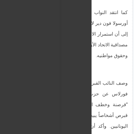
كما انتقد النواب صمت رئيسة المفوضية الأوروبية
أورسولا فون دير لاين تجاه القضية القبرصية، مشيرين
إلى أن استمرار الاحتلال التركي لشمال قبرص يقوّض
مصداقية الاتحاد الأوروبي في الدفاع عن سيادة أعضائه
وحقوق مواطنيه.
وصف النائب القبرصي في البرلمان الأوروبي لوكاس
فورلاس عن حزب الشعب الأوروبي الاعتقال بأنه
"قرصنة وخطف انتقامي" بعد أن اعتقلت جمهورية
قبرص أشخاصاً يبيعون عقارات مسلوبة من القبارصة
اليونانيين. وأكد أن "كل اعتقال غير قانوني ضربة