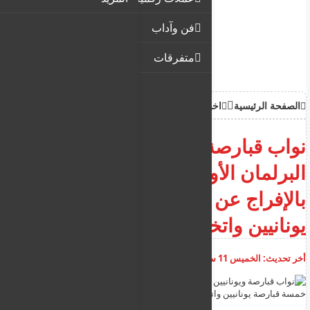
فن وآداب
متفرقات
الصفحة الرئيسية
اخبار
نواب قبارصة ويونانيين في
البرلمان الأوروبي يطالبون
بالإفراج عن خمسة قبارصة
يونانيين واتخاذ إجراءات ضد تركيا
أخر تحديث:
الخميس 11 سبتمبر 2025
06:16:30 م
أضف تعليق