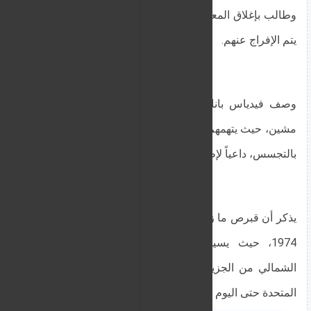
وطالب بإغلاق المعابر وتعليق التمويل الأوروبي إلى أن
يتم الإفراج عنهم.
وصف فيدياس باناجيوتـو مستقل، القضية بأنها ظلم
مشين، حيث يتهمهم "محكمة عسكرية غير معترف بها"
بالتجسس، داعياً لإطلاق سراحهم فوراً.
يذكر أن قبرص ما زالت مقسمة منذ الغزو التركي عام
1974، حيث يسيطر الاحتلال التركي على الثلث
الشمالي من الجزيرة، فيما فشلت جميع جهود الأمم
المتحدة حتى اليوم في إيجاد حل سياسي.