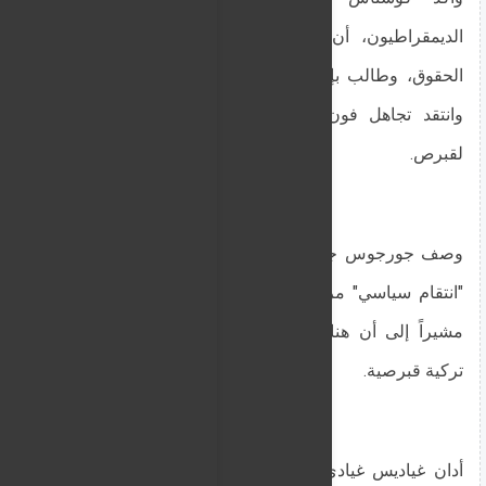
الديمقراطيون، أن الاعتقال يهدف لترهيب أصحاب
الحقوق، وطالب بإجراءات أوروبية ودولية ضد تركيا.
وانتقد تجاهل فون دير لاين لذكر الاحتلال التركي
لقبرص.
وصف جورجوس جورجيو عن اليسار المحاكمات بأنها
"انتقام سياسي" مرتبط بالانتخابات التركية القبرصية،
مشيراً إلى أن هناك اعتراضات حتى من شخصيات
تركية قبرصية.
أدان غياديس غيادي من حزب أيلام خطف القبارصة