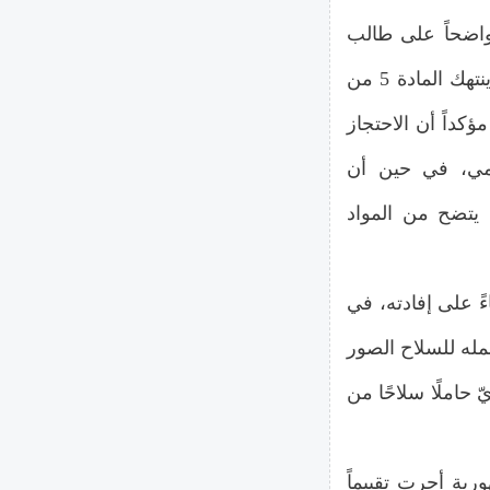
 واضحاً على طالب
اللجوء الذي استأنف في الدرجة الأولى، مدعياً ​​أن احتجازه ينتهك المادة 5 من
ؤكداً أن الاحتجاز
قومي، في حين أن
 يتضح من المواد
ءً على إفادته، في
مله للسلاح الصور
حاملًا سلاحًا من
رية أجرت تقييماً