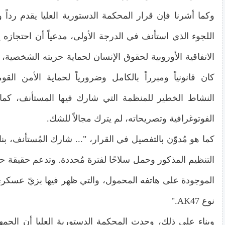
وكما أشرنا فإن قرار المحكمة الدستورية العليا يقدم رداً
الاتفاقية الأوروبية لحقوق الإنسان لحماية حريته الشخصية، م
كان قانونياً ومبرراً بالكامل وضرورياً لحماية الأمن ال
النشاط الخطير للمنظمة التي شارك فيها المستأنف، كما
الفوتوغرافية وتصريحاته، لم يترك مجالاً للشك.
كما هو مُدوّن بالتفصيل في القرار، "... شارك المُستأنف، بنا
التنظيم المذكور وحمل سلاحًا لفترة مُحددة. وتدعم حقيقة ح
الموجودة على هاتفه المحمول، والتي ظهر فيها بزيّ عسكريّ 
نوع AK47."
وبناء على ذلك، وجدت المحكمة الدستورية العليا أن الجمهو