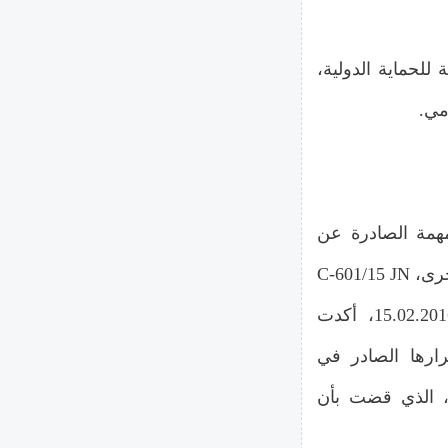
للحماية الدولية،
مي.
مهمة الصادرة عن
محكمة العدل التابعة للاتحاد الأوروبي، مثل، من بين أمور أخرى، C-601/15 JN
ضد Staatssecretaris van Veiligheid en Justitie بتاريخ 15.02.2016، أكدت
رارها الصادر في
ولية، الذي قضت بأن