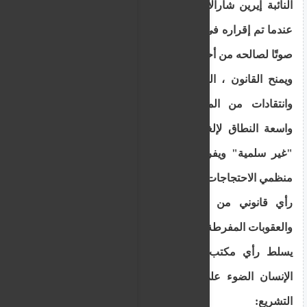
النائبة إيرين شارالامبيدس، التي صوتت ضد التشريع
عندما تم إقراره في البرلمان في يوليو/تموز بأغلبية 26
صوتًا لصالحه من أحزاب الائتلاف الحاكم.
ويمنح القانون ، الذي أثار احتجاجات خارج البرلمان
وانتقادات من المجتمع المدني، الشرطة سلطات
واسعة النطاق لإلغاء أو تفريق التجمعات التي تعتبر
"غير سلمية" ويفرض متطلبات إخطار صارمة على
منظمي الاحتجاجات .
رأي قانوني من 30 صفحة يحدد القيود التعسفية
والعقوبات المفرطة
يسلط رأي مكتب المؤسسات الديمقراطية وحقوق
الإنسان الضوء على العديد من العيوب الحرجة في
التشريع: