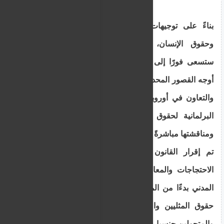
بناءً على توجيهات مكتب المؤسسات الديمقراطية
وحقوق الإنسان، أشارت شارالامبيدس إلى أنها
ستسعى فورًا إلى إطلاق مبادرات تشريعية لمعالجة
أوجه القصور المحددة. وقد عرض مكتب منظمة الأمن
والتعاون في أوروبا زيارة قبرص كضيف على اللجنة
البرلمانية لحقوق الإنسان لعرض نتائجها وتوصياتها
ومناقشتها مباشرةً مع المشرّعين.
تم إقرار القانون في يوليو/تموز على الرغم من
الاحتجاجات والمعارضة من جانب جماعات المجتمع
المدني بدءًا من المنظمات البيئية إلى المدافعين عن
حقوق المثليين والمثليات ومزدوجي الميل الجنسي
والمتحولين جنسيا.