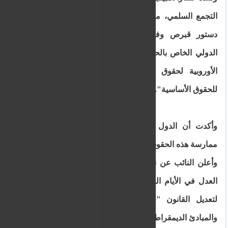
التجمع السلمي، مشيراً إلى أنها "منصوص عليها في
دستور قبرص وفي المعاهدات الدولية مثل العهد
الدولي الخاص بالحقوق المدنية والسياسية، والاتفاقية
الأوروبية لحقوق الإنسان، وميثاق الاتحاد الأوروبي
للحقوق الأساسية".
وأكدت أن الدول ملزمة "باحترام وحماية وتسهيل
ممارسة هذه الحقوق دون تمييز".
وأعلن النائب عن نيته في طلب لقاء عاجل مع وزير
العدل في الأيام المقبلة، معرباً عن أمله في التعاون
لتعديل القانون "حتى يتوافق مع المعايير الدولية
والمبادئ الديمقراطية الأساسية".