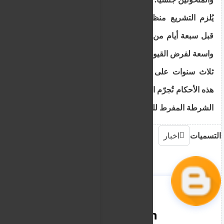
يُلزم التشريع منظمي الاحتجاجات بإخطار السلطات
قبل سبعة أيام من انطلاقها، ويمنح الشرطة صلاحيات
واسعة لفرض القيود، ويفرض عقوبات تصل إلى السجن
ثلاث سنوات على المخالفين. ويجادل المنتقدون بأن
هذه الأحكام تُجرّم المعارضة فعليًا، وقد تُشرّع استخدام
الشرطة المفرط للقوة أثناء المظاهرات.
التسميات
اخبار
nooreddin