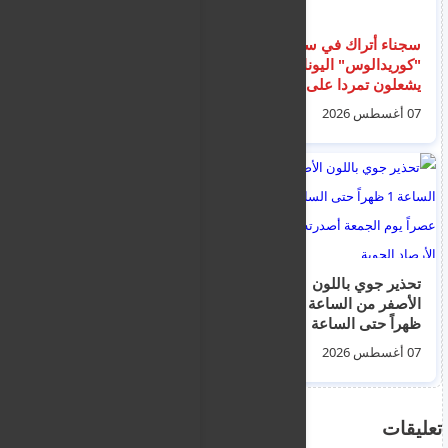
سجناء أتراك في سجن
ااعتقال يوسف حسنة
"كوريدالوس" اليوناني
في بريطانيا ... لنيابة
يشعلون تمردا على نقل
الأمريكية تتهم مديرا في
أحد النزلاء تمهيدًا
جمعية خيرية مقرها
07 أغسطس 2026
08 أغسطس 2026
لترحيله إلى تركيا
تركيا بتمويل "حماس"
تحذير جوي باللون
تشديد التشريعات
الأصفر من الساعة 1
الأوروبية بقيادة قبرصية
ظهراً حتى الساعة 3
حول "المناطق والبلدان
عصراً يوم الجمعة
الآمنة"
07 أغسطس 2026
07 أغسطس 2026
أصدرته إدارة الأرصاد
الجوية
تعليقات