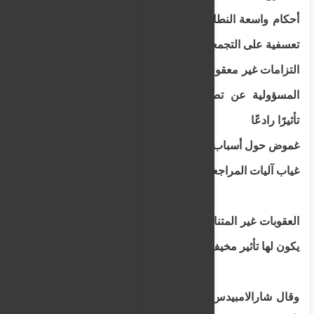
أحكام واسعة النطاق بشكل مفرط تسمح بفرض قيود
تعسفية على التجمعات
التزامات غير معقولة على المنظمين الذين قد يتحملون
المسؤولية عن تصرفات الطرف الثالث، مما يخلق
تأثيرًا رادعًا
غموض حول أسباب فرض القيود أو فض التجمعات
غياب آليات المراجعة القضائية للقرارات المطعون فيها
العقوبات غير المتناسبة، بما في ذلك السجن، والتي قد
يكون لها تأثير مخيف على المشاركة الديمقراطية
وقال شارالامبيدس عند نشر النص الكامل علنًا: "لقد