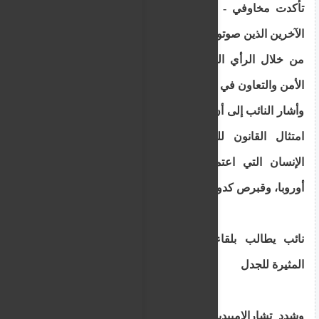
تأكدت مخاوفي - وكذلك مخاوف العديد من الزملاء
الآخرين الذين صوتوا ضد مشروع القانون - بشكل كامل
من خلال الرأي القانوني الذي أصدره خبراء منظمة
الأمن والتعاون في أوروبا بشأن هذا المشروع".
وأشار النائب إلى أن الرأي القانوني "يقدم تقييماً لمدى
امتثال القانون للمعايير الدولية والتزامات حقوق
الإنسان التي اعتمدتها منظمة الأمن والتعاون في
أوروبا، وقبرص كدولة عضو ملزمة بالامتثال".
نائب يطالب بلقاء وزير العدل لتعديل التشريعات
المثيرة للجدل
وشدد تشارالامبيديس على الأهمية الأساسية لحقوق