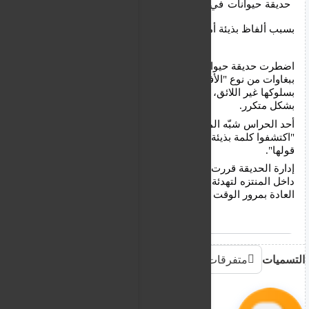
حديقة حيوانات في بريطانيا تفصل 5 ببغاوات عن بعضها
بسبب ألفاظ بذيئة أمام الزوار
اضطرت حديقة حيوانات في بريطانيا إلى فصل خمسة
ببغاوات من نوع "الأفريقي الرمادي" بعد أن فوجئ الزوار
بسلوكها غير اللائق، حيث اعتادت على إطلاق ألفاظ بذيئة
بشكل متكرر.
أحد الحراس شبّه الموقف بخمسة أطفال مشاغبين
"اكتشفوا كلمة بذيئة للتو ولا يستطيعون التوقف عن
قولها".
إدارة الحديقة قررت توزيع الببغاوات على مناطق مختلفة
داخل المنتزه لتهدئة الأجواء، على أمل أن تنسى هذه
العادة بمرور الوقت وتستبدلها بعبارات ألطف.
التسميات
متفرقات