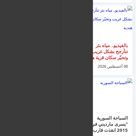
بالفيديو.. مياه بئر
منع طلاب المرحلة
تتأرجح بشكل غريب
الابتدائية في قبرص
وتحيّر سكان قرية هندية
ارتداء ساعة رقمية في
الفصل الدراسي
08 أغسطس 2026
16 يوليو 2026
السباحة السورية
نورس يسرق موزة من
"يسرى مارديني في عام
لاعب تنس خلال مباراة
2015 انقذت قارب
في إيرلندا