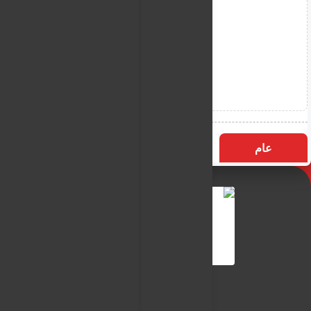
عام
التسميات
الأكثر زيارة
النـور نيوز
شبكة النـور الاعلامية