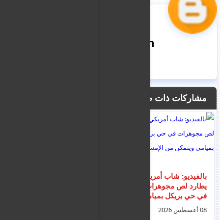
nooreddin
مشاركات ذات صلة
بالفيديو: شاب أمريكي
موعد سري ينتهي
يطارد لص مجوهرات
بالضرب.. بالفيديو: عائلة
في حي بريكل بميامي
هندية تضبط ابنتهم
ويتمكن من الإمساك به
المتزوجة مع عشيقها
08 أغسطس 2026
08 أغسطس 2026
داخل المنزل