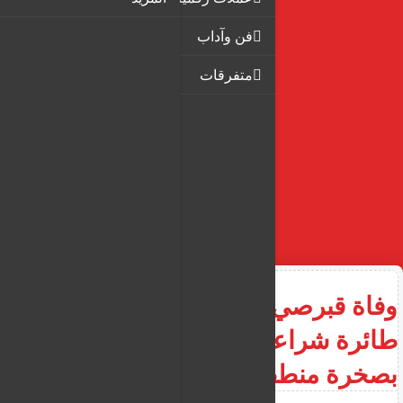
فن وآداب
متفرقات
وفاة قبرصي بلارنكا أثناء رحلة
طائرة شراعية، بعد أن اصطدم
بصخرة منطقة كيتي