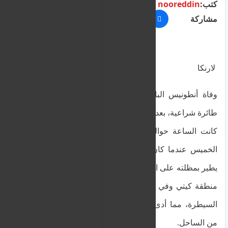
كتب:
nooreddin
مشاركة
لارنكا
وفاة أنطونيس البالغ من العمر 31 عامًا أثناء رحلة
طائرة شراعية، بعد أن اصطدم بصخرة منطقة كيتي
كانت الساعة حوالي الثامنة والنصف من صباح يوم
الخميس عندما كان الشاب البالغ من العمر 31 عامًا
يطير بمظلته على ارتفاع منخفض فوق سطح البحر في
منطقة كيتي وفي ظل ظروف يتم التحقيق فيها، فقد
السيطرة، مما أدى إلى سقوطه على صخرة بالقرب
من الساحل.