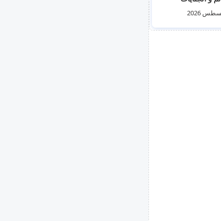
ية السورية - الترحيل
و الطوعية ليوم الثلاثاء 4