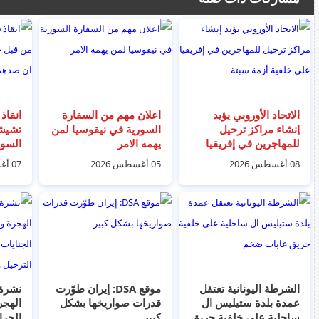
الاتحاد الأوروبي يؤيد
اعلان مهم من السفارة
إنشاء مراكز ترحيل
السورية في نيقوسيا لمن
تشيش
للمهاجرين في إفريقيا
يهمه الامر
السوا
على خلفية أزمة سبتة
صدهم 
08 أغسطس 2026
05 أغسطس 2026
07 أغسطس 2026
امس
الشرطة اليونانية تعتقل
موقع DSA: إيران طوّرت
نشرة 
عمدة بلدة ستيليس ال
قدرات صواريخها بشكل
الهجر
ساحلية على خلفية حريق
كبير
الجرائ