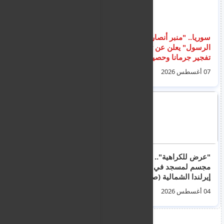
سوريا.. "منبر أنصار
نشرة اخبار قبرص
الرسول" يعلن عن تبني
العاجلة ليوم الاثنين 3
تفجير جرمانا وحصيلة
اب 2026
الضحايا ترتفع إلى 16
07 أغسطس 2026
03 أغسطس 2026
بين قتيل وجريح
"عرض للكراهية".. حرق
هزة أرضية يشعر بها
مجسم لمسجد في
سكان قبرص و مصر
إيرلندا الشمالية (صور +
وغزة وعدة دول في
فيديو)
المنطقة
04 أغسطس 2026
04 أغسطس 2026