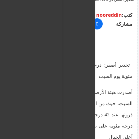
كتب:
nooreddin
مشاركة
تحذير أصفر: درجات الحرارة ستصل إلى 42 درجة
مئوية يوم السبت
أصدرت هيئة الأرصاد الجوية تحذيرا باللون الأصفر ليوم
السبت، حيث من المتوقع أن تصل درجات الحرارة إلى
ذروتها عند 42 درجة مئوية في المناطق الداخلية، و35
درجة مئوية على طول الساحل، و32 درجة مئوية في
أعلى الجبال.