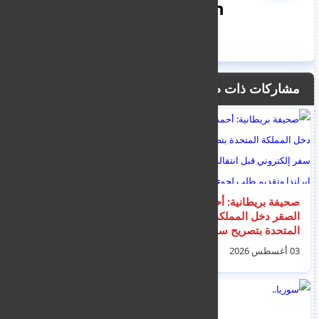
nooreddin
مشاركات ذات صلة
صحيفة بريطانية: أحمد
الأجهزة الأمنية اللبنانية
الصقر دخل المملكة
تلاحق "حيحو" عقب
المتحدة بتصريح سفر
ظهوره أمام السفارة
إلكتروني قبل انتقاله
السورية في بيروت و
03 أغسطس 2026
03 أغسطس 2026
إلى إيرلندا وتقديم طلب
سبه الرئيس أحمد
لجوء
الشرع