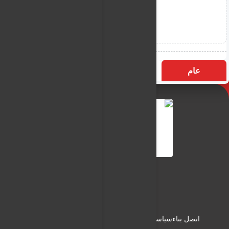
عام
التسميات
الأكثر زيارة
النـور نيوز
شبكة النـور الاعلامية
اتصل بناء
سياسة الاستخدام
سياسة الخصوصية
من نحن