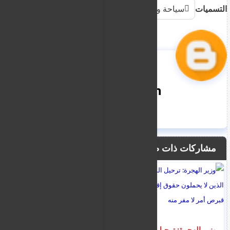
التسميات
سياحة وهجرة
nooreddin
مشاركات ذات صلة
وزير الهجرة: ترحيل
وزير الهجرة للسوريين :