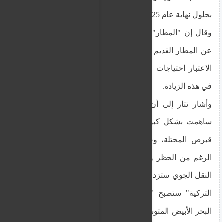
بحلول نهاية عام 2025.
وقال إن "المطار" الجديد في تيمبو، الذي يزيد حجمه
عن المطار القديم بستة أضعاف، وصمم مع الأخذ في
الاعتبار احتياجات المستقبل، يلعب دورا لا جدال فيه
في هذه الزيادة.
وأشار تتار إلى أن هذه التطورات في النقل الجوي
ساهمت بشكل كبير في التقدم الذي أحرزته منطقة
قبرص المحتلة، وخاصة في السياحة والتعليم، على
الرغم من الحظر والعزلة المزعومة، وزعم أن أهمية
النقل الجوي ستزداد أكثر وأن "جمهورية شمال قبرص
التركية" ستصبح "دولة نجمة الوطن الأزرق وشرق
البحر الأبيض المتوسط"، عندما يتحقق هدف "الرحلات