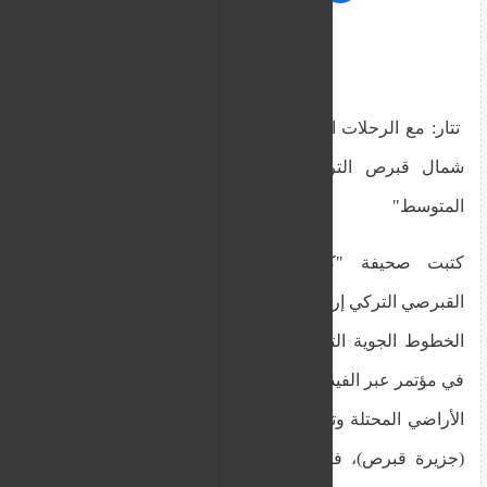
تتار: مع الرحلات الجوية المباشرة، ستصبح "جمهورية
شمال قبرص التركية" "نجمة شرق البحر الأبيض
المتوسط"
كتبت صحيفة "كيبريس" (23.07.25) أن الزعيم
القبرصي التركي إرسين تتار زار المقر الرئيسي لشركة
الخطوط الجوية التركية (TY) في إسطنبول، وشارك
في مؤتمر عبر الفيديو مع الإدارة العامة لشركة TY في
الأراضي المحتلة وتم إطلاعه على خطة "Ada Kıbrıs"
(جزيرة قبرص)، فيما يتعلق بالترويج السياحي للجزء