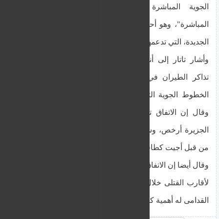
الجوية المباشرة والتجارة المباشرة والاتصالات
المباشرة"، وهو أحد العناصر الرئيسية لرؤية الدولتين
الجديدة، التي تدعمها تركيا بالكامل.
وأشار تاتار إلى أنهم اجتمعوا لتوقيع تخفيض أسعار
تذاكر الطيران في إطار "خطة جزيرة قبرص" مع
الخطوط الجوية التركية والشركة التابعة لها أجيت ،
وقال إن الاتفاق تم بهدف تسهيل وجعل النقل إلى
الجزيرة أرخص، وسيتم توظيف 60 شابًا قبرصيًا تركيًا
من قبل أجيت كطاقم مقصورة.
وقال أيضا إن الاتفاق على تخفيض أسعار تذاكر الطيران
لأقارب القتلى خلال الغزو التركي لقبرص وللمحاربين
القدامى له أهمية كبيرة.