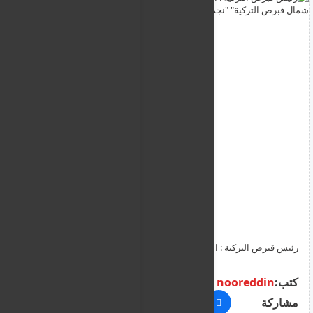
رئيس قبرص التركية : الرحلات الجوية المباشرة، ستجعل "جمهورية
شمال قبرص التركية" "نجمة شرق البحر الأبيض المتوسط"
كتب:
nooreddin
مشاركة