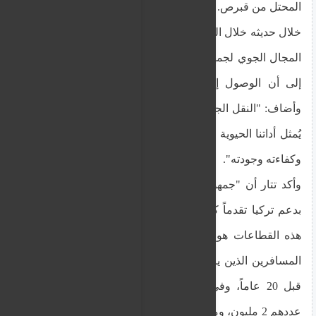
المحتل من قبرص.
خلال حديثه خلال المؤتمر الهاتفي، شدد تتار على أهمية
المجال الجوي لجمهورية شمال قبرص التركية، مشيرًا
إلى أن الوصول إلى الجزيرة لا يتم إلا جوًا وبحرًا.
وأضاف: "النقل الجوي أمرٌ لا غنى عنه بالنسبة لنا، فهو
يُمثل أداتنا الحيوية للوصول إلى جزيرتنا بفضل سرعته
وكفاءته وجودته".
وأكد تتار أن "جمهورية شمال قبرص التركية" حققت
بدعم تركيا تقدماً كبيراً في كافة القطاعات، وأن أحد
هذه القطاعات هو النقل الجوي، مشيراً إلى أن عدد
المسافرين الذين يزورون الأراضي المحتلة كان مليوناً
قبل 20 عاماً، وفي النصف الأول من هذا العام بلغ
عددهم 2 مليون، ومن المتوقع أن يتجاوز العدد 5 ملايين