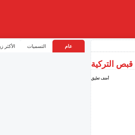
عام
التسميات
الأكثر زي
 قبص التركية
أضف تعليق