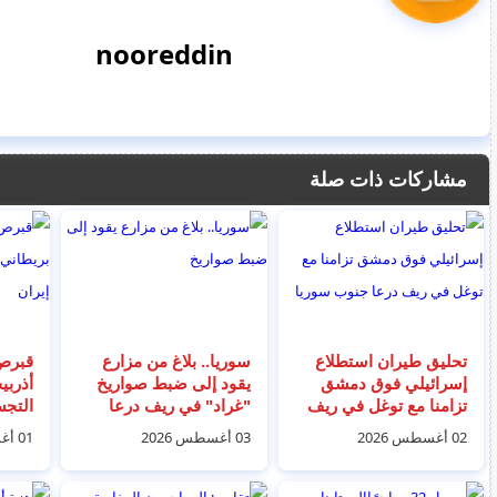
nooreddin
مشاركات ذات صلة
تحليق طيران استطلاع
سوريا.. بلاغ من مزارع
قبرص 
إسرائيلي فوق دمشق
يقود إلى ضبط صواريخ
أذربي
تزامنا مع توغل في ريف
"غراد" في ريف درعا
التجس
درعا جنوب سوريا
02 أغسطس 2026
03 أغسطس 2026
01 أغسطس 2026