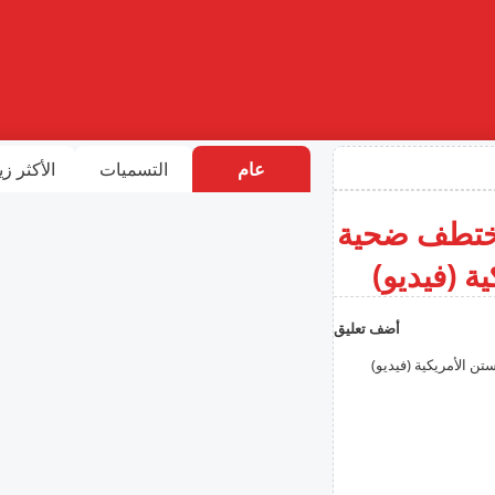
عام
التسميات
الأكثر زي
يختطف ضحية
ة (فيديو)
أضف تعليق