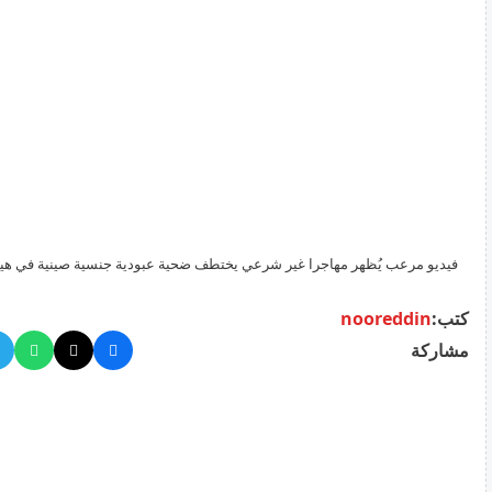
فيديو مرعب يُظهر مهاجرا غير شرعي يختطف ضحية عبودية جنسية صينية في هيوس
كتب:
nooreddin
مشاركة
أفادت السلطات الأمريكية بأن مهاجرا غير شرعي من هند