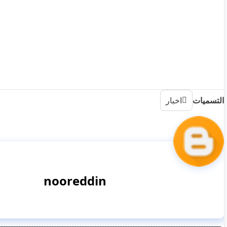
وجاء في بيان المحامي لقناة "RC 2
الاتهامات الخطيرة ويؤكد براءته التامة. وهو واثق من أن ا
ساحته".
وذكر التقرير أن الضحية في أمان الآن، وتتلقى العلاج الطب
معلن.
المصدر: "نيويورك بوست"
التسميات
اخبار
nooreddin