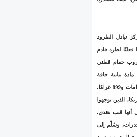
مركز تبادل الطرود
 فعليًا لطرد قادم
 "روب حمام قطني
رود تحتوي على مادة نباتية جافة
خضراء (قنب هندي)، بوزن إجمالي إجمالي قدره 5 كيلوغرامات و899 غرامًا.
كا، الذين توجهوا
 أنها قنب هندي.
رات، وسُلّم إلى