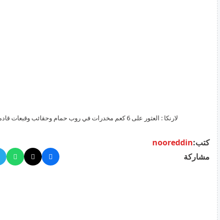
لارنكا : العثور على 6 كعم مخدرات في روب حمام وحقائب وقبعات قادمة من اميركا
كتب:
nooreddin
مشاركة