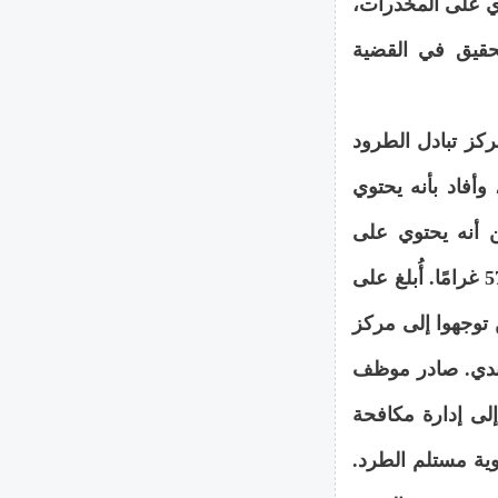
ي على المخدرات،
تحقيق في القضية
ي مركز تبادل الطرود
 وأفاد بأنه يحتوي
ن أنه يحتوي على
مادة نباتية جافة خضراء (قنب هندي)، بوزن إجمالي قدره 579 غرامًا. أُبلغ على
 توجهوا إلى مركز
هندي. صادر موظف
لى إدارة مكافحة
ية مستلم الطرد.