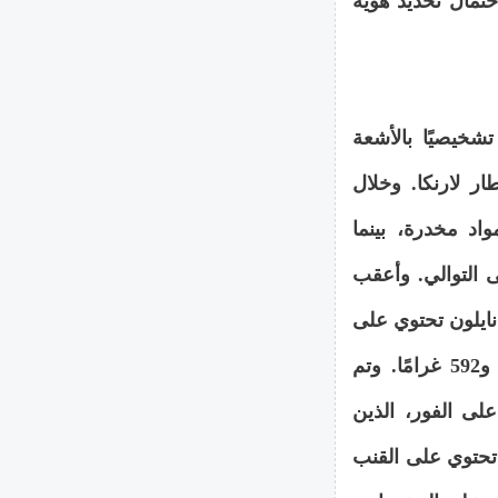
تمال تحديد هوية
صًا تشخيصيًا بالأشعة
 لارنكا. وخلال
اد مخدرة، بينما
 التوالي. وأعقب
ايلون تحتوي على
القنب الهندي، بوزن إجمالي إجمالي قدره 5 كيلوغرامات و592 غرامًا. وتم
لى الفور، الذين
تحتوي على القنب