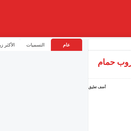
عام
التسميات
الأكثر زي
رات في روب حمام
أضف تعليق