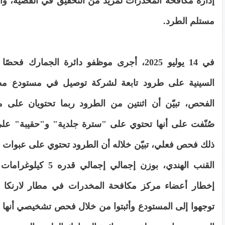
إدارة مكافحة المخدرات لمزيد من التحقيق في القضية، واح
مستلم الطرد.
في 14 يوليو 2025، أجرى موظفو دائرة الجمارك فح
السينية على طرود تابعة لشركة توصيل في مستودع مطار
الفحص، تبيّن أن اثنتين من الطرود ربما تحتويان على مو
صُنّفت على أنها تحتوي على "سترة جلدية" و"حقيبة" على
ذلك فحص فعلي، تبيّن خلاله أن الطرود تحتوي على عبوات ن
إخطار أعضاء مركز مكافحة المخدرات في مطار لارنكا ع
توجهوا إلى المستودع وأثبتوا من خلال فحص تشخيصي أنها 