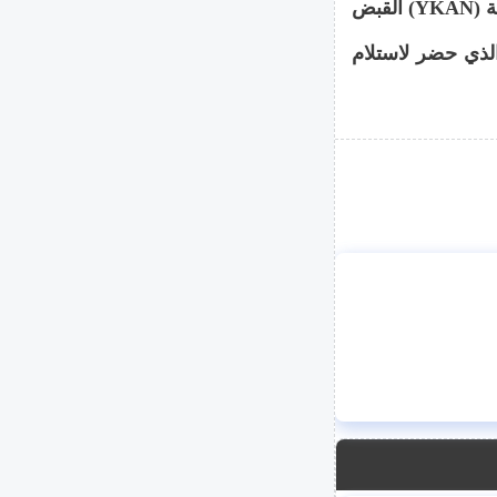
في 25 يوليو 2025، ألقت إدارة مكافحة غسل الأموال الوطنية (YKAN) القبض
يماسول، والذي حضر لاستلام