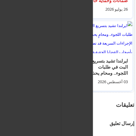
ضمانات وحماية خاصة
خيوس وساموس ضم
للأطفال والقاصرين غير
45 شخص نقلوا لى
26 يوليو 2026
04 أغسطس 2026
المصحوبين
مراكز الاستقبال لتلفي
العلاج
ايرلندا تشيد بتسريع
اخبار الهجرة و اللجوء و
البت في طلبات
احوال السوريين في
اللجوء.. ومحامٍ يحذر من
قبرص لليوم الاربعاء 5
أن الإجراءات السريعة
اب 2026
03 أغسطس 2026
04 أغسطس 2026
قد تضر بأصحاب القضايا
الحقيقية
تعليقات
إرسال تعليق