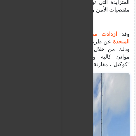
المتزايدة التي تواجهها السلطات الفرنسية بين
مقتضيات الأمن وضرورات الحماية الإنسانية.
وقد
ازدادت محاولات الوصول إلى المملكة
المتحدة
عن طريق الشاحنات، إذ شهد عام 2024
وذلك من خلال رصد 5874 حالة تهريب، في
موانئ كاليه ودونكيرك ونفق المانش في
"كوكيل"، مقارنة بـ4794 حالة في 2023.