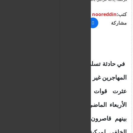
داخل مركبة
كتب:
nooreddin
مشاركة
في حادثة تسلط الضوء مجددا على معاناة
المهاجرين غير النظاميين في شمال فرنسا،
عثرت قوات الدرك الوطني الفرنسي
الأربعاء الماضي على نحو أربعين مهاجرا،
بينهم قاصرون، مكدسين داخل الصندوق
الخلفي لمركبة صغيرة في مدينة إتابل،