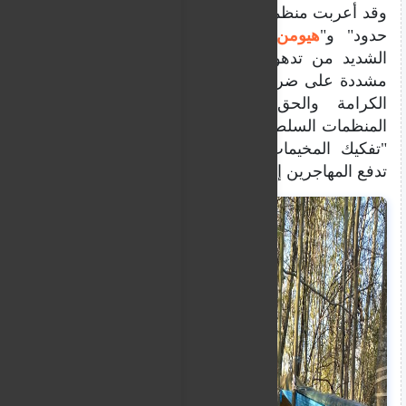
وقد أعربت منظمات حقوقية، من بينها "أطباء بلا
حدود" و"
هيومن رايتس ووتش"
، عن قلقها
الشديد من تدهور الأوضاع في هذه المناطق،
مشددة على ضرورة إيجاد حلول إنسانية تضمن
الكرامة والحق في اللجوء. ودعت هذه
المنظمات السلطات الفرنسية إلى وقف سياسة
"تفكيك المخيمات دون بدائل"، والتي غالبا ما
تدفع المهاجرين إلى سلوك طرق أكثر خطورة.