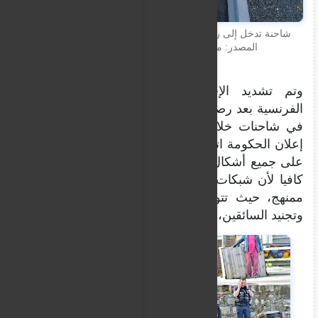
شاحنة تدخل إلى رصيف ميناء ويسترهام، شمال فرنسا.
المصدر: موسى أبو زعنونة/ مهاجر نيوز
وتم تشديد الإجراءات الأمنية في الموانئ
الفرنسية بعد رصد أكثر من 56 ألف حالة تهريب
في شاحنات خلال عام 2016، وذلك في سياق
إعلان الحكومة اتخاذها الخطوات اللازمة للقضاء
على جميع أشكال تهريب البشر. ولكن هذا ليس
كافيا لأن شبكات التهريب أصبحت تعمل بشكل
ممنهج، حيث تتولى توفير القوارب والمعدات،
وتجنيد السائقين، وتأمين نقاط التجمع والانطلاق.