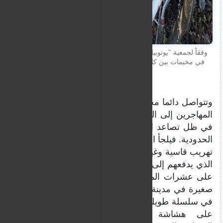
وفقاً لجمعية "يوتوبيا 56"، يعيش ما بين 1000 و1500 مهاجر
في مخيمات بين كاليه ودانكيرك، شمال فرنسا. المصدر:
مهاجرنيوز
وتتواصل دائما محاولات التهريب واستغلال حاجة
المهاجرين إلى الهروب والبحث عن حياة أفضل
في ظل تصاعد الضغوط الأمنية وتشديد الرقابة
الحدودية. فيلجأ العديد من المهاجرين إلى وسائل
تهريب قاسية وغير آمنة، تكشف عن حجم اليأس
الذي يدفعهم إلى المجازفة بحياتهم. حادثة العثور
على عشرات المهاجرين مكدسين داخل شاحنة
صغيرة في مدينة إتابل ليست سوى حلقة جديدة
في سلسلة طويلة من الوقائع التي تسلط الضوء
على هشاشة أوضاعهم، وعلى التحديات