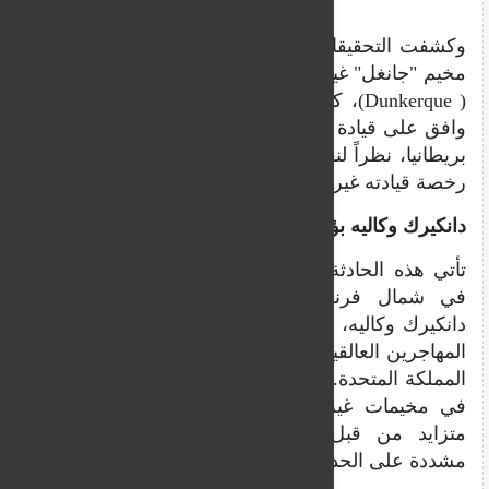
وكشفت التحقيقات أن السائق، الذي يعيش في
مخيم "جانغل" غير الرسمي قرب مدينة دانكيرك
( Dunkerque)، كان نفسه مرشحا للهجرة، لكنه
وافق على قيادة المركبة مقابل تهريبه لاحقا إلى
بريطانيا، نظراً لنفاد موارده المالية. وقد تبيّن أن
رخصة قيادته غير صالحة في الأراضي الفرنسية.
دانكيرك وكاليه بؤرتان لأزمة إنسانية مزمنة
تأتي هذه الحادثة لتؤكد الوضع الإنساني المعقد
في شمال فرنسا، خاصة في مناطق مثل
دانكيرك وكاليه، اللتين أصبحتا ملاذا مؤقتا لآلاف
المهاجرين العالقين في انتظار فرصة للعبور إلى
المملكة المتحدة. يعيش هؤلاء في ظروف صعبة
في مخيمات غير نظامية، وسط تضييق أمني
متزايد من قبل السلطات الفرنسية وتدابير
مشددة على الحدود.