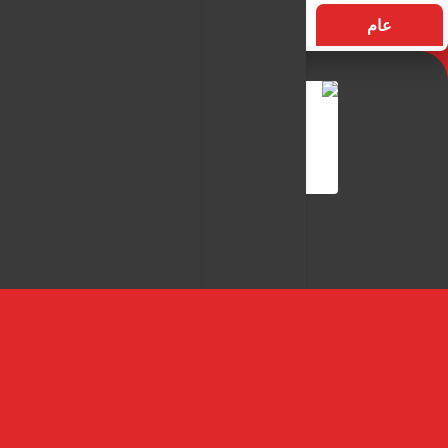
عام
التسميات
الأكثر زيارة
النـور نيوز
شبكة النـور الاعلامية
اتصل بناء
سياسة الاستخدام
سياسة الخصوصية
من نحن
جميع الحقوق محفوظة © لـ