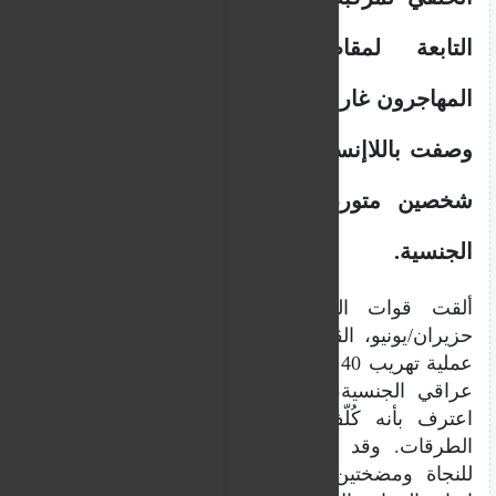
التابعة لمقاطعة با-دو-كاليه. وكان
المهاجرون غارقين في العرق، في ظروف
وصفت باللاإنسانية. وتم إلقاء القبض على
شخصين متورطين بينهما سائق عراقي
الجنسية.
ألقت قوات الدرك الفرنسية، الأربعاء 11
حزيران/يونيو، القبض على شخصين تورطا في
عملية تهريب 40 مهاجرا في مركبة وهما سائق،
عراقي الجنسية، إلى جانب مرافق له قاصر
اعترف بأنه كُلّف بمهمة توجيه السائق عبر
الطرقات. وقد تم العثور أيضا على سترتين
للنجاة ومضختين يدويتين داخل المركبة، في