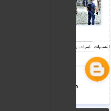
التسميات
سياحة وهجرة
nooreddin