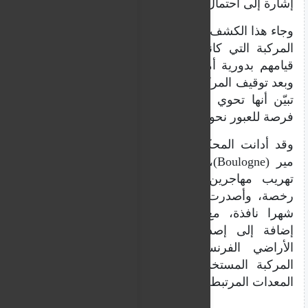
إشارة إلى احتمال الاستعداد لعبور بحري لاحق.
وجاء هذا الكشف بعد أن اشتبه عناصر الدرك في
المركبة التي كانت محمّلة بشكل مفرط أثناء
قيامهم بدورية أمنية روتينية في أواخر الصباح.
وبعد توقيف المركبة وطلب فتح الأبواب الخلفية،
تبيّن أنها تحوي عشرات المهاجرين في انتظار
فرصة للعبور نحو المملكة المتحدة.
وقد أدانت المحكمة الجنائية، في بولوني سور
مير (Boulogne)، السائق بتهمة المساعدة في
تهريب مهاجرين غير نظاميين والقيادة دون
رخصة، وأصدرت بحقه حكما بالسجن لمدة 18
شهرا نافذة، مع الإبقاء عليه رهن التوقيف،
إضافة إلى إصدار قرار بالطرد النهائي من
الأراضي الفرنسية. كما صادرت السلطات
المركبة المستخدمة في النقل، بالإضافة إلى
المعدات المرتبطة بها.