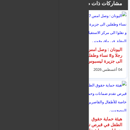
مشاركات ذات صلة
اليونان : وصل امس 17
باكستان “تعرقل” عملية
رجلا و8 نساء وطفلين
تهريب المهاجرين إلى
الى جزيرة ليسبوس و
قبرص
نقلوا الى مركز
04 أغسطس 2026
06 أغسطس 2026
الاستقبال المغلق في
مافروفوني
هيئة حماية حقوق
وصول مجموعتين من
الطفل في قبرص تقدم
المهاجرين الى جزيرتي: