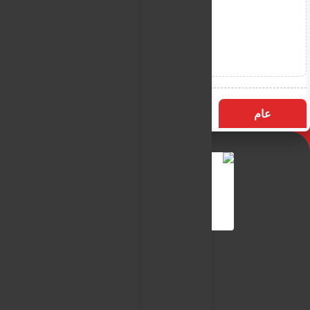
عام
التسميات
الأكثر زيارة
النـور نيوز
شبكة النـور الاعلامية