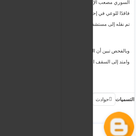
السوري مصعب الإسماعيل (٢٧ عامًا) (ساكن المنزل)
فاقدًا للوعي في إحدى غرف المنزل.
تم نقله إلى مستشفى ليماسول حيث أعلن عن وفاته.
وبالفحص تبين أن الحريق بدأ من مكان موقد المطبخ
وامتد إلى السقف الخشبي للمنزل
التسميات
حوادث