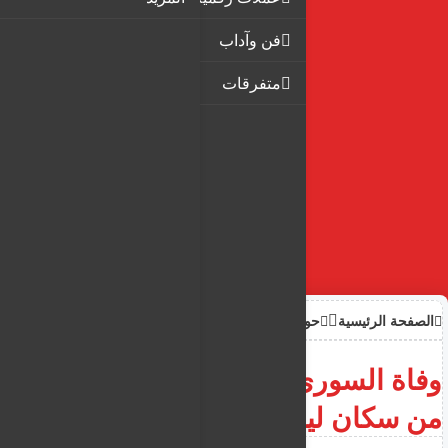
فن وآداب
متفرقات
الصفحة الرئيسية
حوادث
وفاة السوري مصعب اسماعيل
من سكان ليماسول بسبب شواية