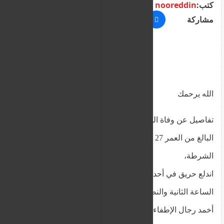
كتب:
nooreddin
مشاركة
الله يرحمك
تفاصيل عن وفاة الشاب السوري مصعب الاسماعيل
البالغ من العمر 27 عامًا الذي عُثر عليه ميتًا
الشرطة،
اندلع حريق في أحد المساكن بمنطقة إيبسوناس حوالي
الساعة الثانية والنصف من بعد ظهر أمس.
أخمد رجال الإطفاء الحريق، وعُثر على المواطن