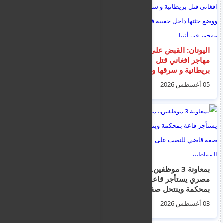
اليونان: القبض على
وفاة السوري إبراهيم
مهاجر افغاني قتل
العواد (24 عامًا) متأثرًا
بريطانية و سرقها ووضع
بإصاباته بعد حادث سير
جثتها داخل حقيبة في
بسكوتر كهربائي في
05 أغسطس 2026
04 أغسطس 2026
مبنى مهجور في أثينا
ليماسول
بمعاونة 3 موظفين..
بالفيديو.. تصادم
مصري يستأجر قاعة
مروحيتين خلال عمليات
بمحكمة وينتحل صفة
إخماد الحرائق غربي
قاضي للنصب على
أثينا
03 أغسطس 2026
03 أغسطس 2026
المواطنين