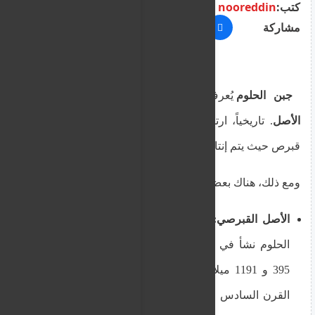
كتب:
nooreddin
مشاركة
جبن الحلوم
يُعرف بشكل أساسي بكونه
قبرصي
الأصل
. تاريخياً، ارتبط هذا الجبن بشكل وثيق بجزيرة
قبرص حيث يتم إنتاجه واستهلاكه منذ مئات السنين.
ومع ذلك، هناك بعض النقاش حول أصوله الأبعد:
الأصل القبرصي:
تشير العديد من المصادر إلى أن
الحلوم نشأ في
قبرص
خلال الفترة البيزنطية (بين
395 و 1191 ميلادي). وقد ذُكر في وثائق تعود إلى
القرن السادس عشر، مما يؤكد وجوده في الجزيرة