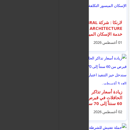
لارنكا : شركة UMBRAL
وزارة الداخلية تعود إلى
ARCHITECTURE تقدم
نظام الهوية القديم –
خدمة الإسكان الميسور
فماذا سيُطبق على
التكلفة للجمهور
أسماء الوالدين؟
01 أغسطس 2026
31 يوليو 2026
زيادة أسعار تذاكر
توزيع 35% من معدات
الحافلات في قبرص من
زظمة توفير المياه
60 سنتاً إلى 70 سنتاً.
المجانية على المواطنين
ستدخل حيز التنفيذ
– الوزارة تدعو إلى
02 أغسطس 2026
07 أغسطس 2026
اعتباراً من الغد 3
تركيب الفوهات على
أغسطس
الفور