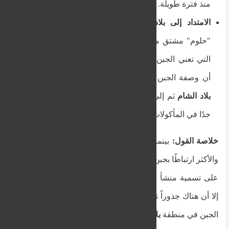
منذ فترة طويلة.
الامتداد إلى بلاد الشام ومصر:
يُعتقد أن الاسم
"حلوم" مشتق من الكلمة المصرية القديمة "حلوم"
التي تعني الجبن. وهناك بعض الآراء التي تشير إلى
أن وصفة الجبن قد تكون قد انتقلت من
مصر
إلى
بلاد الشام
ثم إلى قبرص. بالفعل، جبن الحلوم شائع
جدًا في المأكولات اللبنانية والسورية والفلسطينية.
خلاصة القول:
بينما تُعتبر
قبرص
هي الموطن التقليدي
والأكثر ارتباطًا بجبن الحلوم، وقد حصل الجبن القبرصي
على تسمية منشأ محمية (PDO) في الاتحاد الأوروبي،
إلا أن هناك جذوراً تاريخية وامتداداً ثقافياً لهذا النوع من
الجبن في منطقة
بلاد الشام ومصر
أيضاً.