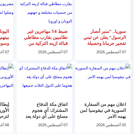
سوريا.. "منبر أنصار
ضبط 14 مهاجرين غير
الرسول" يعلن عن تبني
نظاميين بقارب مطاطي
بينهم
تفجير جرمانا وحصيلة
قبالة ازينه التركية من
وسودا
الضحايا ترتفع إلى 16 بين
جنسيات مختلفة و جهتهم
وصلو
07 أغسطس 2026
07 أغسطس 2026
07 أغسطس 2026
قتيل وجريح
اليونان و اوروبا
كريت
اعلان مهم من السفارة
‏اتفاق مكة للدفاع
إيطال
السورية في نيقوسيا لمن
المشترك: أي هجوم
الأور
يهمه الامر
مسلح على أي دولة يعد
لترحي
هجوما على الدول الثلاث
الشرع
05 أغسطس 2026
07 أغسطس 2026
08 أغسطس 2026
جميعها