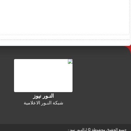
النـور نيوز
شبكة النـور الاعلامية
جميع الحقوق محفوظة © لـ
النـور نيوز
-