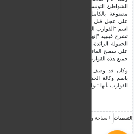
الشواطئ التونسية، وخاصةً من صفاقس، وهي
مصنوعة بالكامل من صفائح معدنية ولُحمت
على عجل قبل الإبحار. يُطلق عليها المهاجرون
اسم "القوارب الحديدية" أو "القوارب المعدنية".
تشرح غينييه "إنها غير مستقرة للغاية، فمع ثقل
الحمولة الزائدة، يشعر الناس وكأنهم يجلسون
على سطح الماء، مع وجود خطر كبير للانقلاب.
جميع هذه القوارب تؤدي إلى الموت".
وكان قد وصف كريس بوروفسكي، المتحدث
باسم وكالة الحدود الأوروبية "فرونتكس"، هذه
القوارب بأنها "توابيت في الماء".
التسميات
سياحة وهجرة