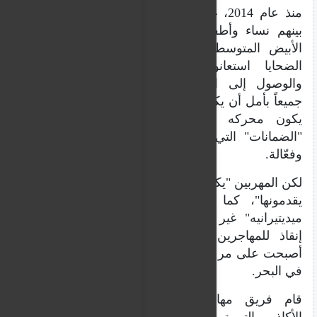
منذ عام 2014، غرق أكثر من 25 ألف مهاجر،
بينهم نساء وأطفال، على طريق وسط البحر
الأبيض المتوسط. الغالبية العظمى من هؤلاء
الضحايا استعانوا بمهربين لمحاولة العبور
والوصول إلى الشواطئ الأوروبية. وتمسكوا
جميعاً بأمل أن يكون القارب متيناً بما يكفي، وأن
يكون محركه قوياً بما يكفي، وأن تكون
"الضمانات" التي وعدهم بها المهربون صادقة
وفعّالة.
لكن المهربين "يكذبون بشأن جميع الخدمات التي
يقدمونها"، كما تشير منظمة "إس أو إس
ميديتيرانيه" غير الحكومية، التي تنفذ عمليات
إنقاذ للمهاجرين في البحر المتوسط، والتي
أصبحت على مر السنين أول شاهد على محنتهم
في البحر.
قام فريق مهاجرنيوز بتجميع قائمة بجميع
الأكاذيب التي تروجها شبكات التهريب في البحر