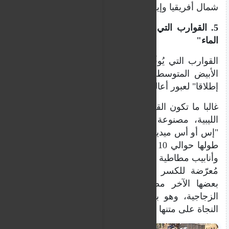
شمال أفريقيا وإيطاليا.
5. القوارب التي يوفرها المهربون "توابيت في
الماء"
القوارب التي يُوفّرها المُهرّبون قبل عبور البحر
الأبيض المتوسط ​​"رديئة الجودة" و"غير مُناسبة
إطلاقا" لعبور أعالي البحار.
غالبا ما تكون القوارب التي تغادر من الشواطئ
الليبية، مصنوعة من البلاستيك. توضح منظمة
"إس أو أس ميديتيرانيه" "إنها خطيرة للغاية، يبلغ
طولها حوالي 10 أمتار، وهي مصنوعة من ألواح
وأنابيب مطاطية مُجمّعة باستخدام المسامير. إنها
مُعرّضة للكسر أو الانكماش في أي لحظة".
بعضها الآخر مصنوع من الخشب أو الألياف
الزجاجية، وهو بنفس الخطورة، وتعتبر "فرص
النجاة على متنها ضئيلة".