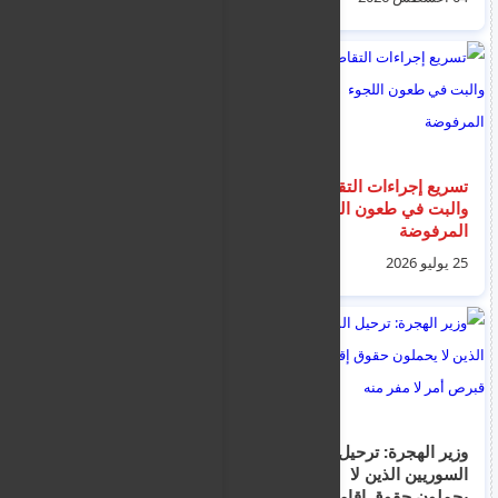
زيرفو (Zervou)
تسريع إجراءات التقاضي
انخفاض قياسي في
والبت في طعون اللجوء
معدلات التدفق غير
المرفوضة
الشرعي عبر الحدود
25 يوليو 2026
25 يوليو 2026
وزير الهجرة: ترحيل
إيطاليا تعلق اتفاقية
السوريين الذين لا
شنغن مع إسبانيا بسبب
يحملون حقوق إقامة في
أحداث سبتة و اقتحام