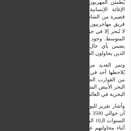
يُطمئن المهربون المهاجرين بزعمهم أن سفن
الإغاثة الإنسانية تنتظرهم على بُعد مسافة
قصيرة من الشاطئ. لكن هذا كذبٌ واضح. يُؤكد
فريق مهاجرنيوز على أن سفن الإغاثة الإنسانية
لا تُبحر إلا في جزء محدود جدا من البحر الأبيض
المتوسط. وجود هذه المنظمات غير الحكومية لا
يضمن بأي حال من الأحوال إنقاذ المهاجرين
الذين يحاولون العبور من الساحل الأفريقي.
وتمر العديد من قوارب المهاجرين دون أن
يُلاحظها أحد في عرض البحر، كما تغرق العديد
من القوارب الصغيرة دون أن تُرصد. ولا يزال
البحر الأبيض المتوسط يعتبر ​​أخطر طرق الهجرة
البحرية في العالم.
وأشار تقرير لليونيسف في 15 نيسان/أبريل إلى
أن حوالي 3500 طفل لقوا حتفهم أو فُقدوا خلال
السنوات الـ10 الماضية، بمعدل طفل واحد يوميا،
أثناء محاولتهم عبور البحر الأبيض المتوسط ​​بين