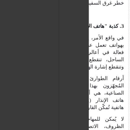
خطر غرق السفينة.
3. كذبة "هاتف الأقمار الصناعية"
في واقع الأمر، يكون بعض المهاجرين مُجهّزين
بهواتف تعمل عبر الأقمار الصناعية، وهي أداة
فعالة في أعالي البحار، فبمجرد الابتعاد عن
الساحل، تنقطع الإشارة في المياه الدولية،
وتنقطع إشارة الهواتف المحمولة.
أرقام الطوارئ التي يتصل بها المهاجرون
المُجهّزون بهذا النوع من هواتف الأقمار
الصناعية، هي أرقام خفر السواحل (196) أو
هاتف الإنذار (0033486517161)، وهو منصة
هاتفية تُمكّن القارب من الاتصال بالسلطات.
لا يُمكن للمهاجرين، تحت أي ظرف من
الظروف، الاتصال بسفن الإغاثة الإنسانية