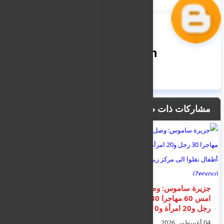
nooreddin
مشاركات ذات صلة
جزيرة ساموس: وصل
إعلان قوائم جديدة
امس 60 مهاجرا 30
لتصاريح الإقامة واللجوء
رجل و20 امرأة و10
الجاهزة للتسليم في
أطفال نقلوا الى مركز
أتيكا وثيسالونيكي
04 أغسطس 2026
26 يوليو 2026