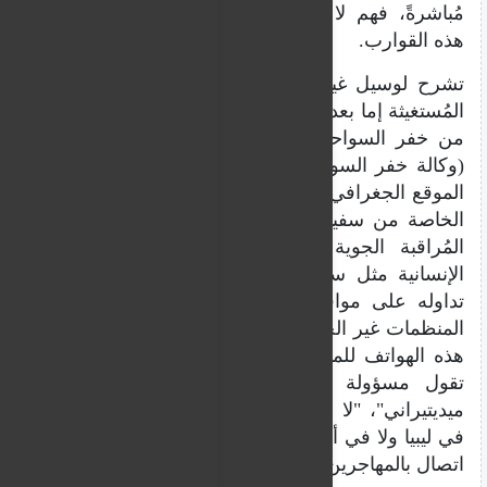
مُباشرةً، فهم لا يملكون أرقام هواتف قباطنة
هذه القوارب.
تشرح لوسيل غينييه "نتدخل لمساعدة القوارب
المُستغيثة إما بعد تلقي تنبيه من هاتف الإنذار، أو
من خفر السواحل الإيطالي، أو من فرونتكس
(وكالة خفر السواحل الأوروبية)، التي تُرسل لنا
الموقع الجغرافي للقوارب، أو من خلال مُراقبتنا
الخاصة من سفينة أوشن فايكينغ، أو من خلال
المُراقبة الجوية التي تُجريها طائرات الإغاثة
الإنسانية مثل سي بيرد". وعلى عكس ما يتم
تداوله على مواقع التواصل الاجتماعي، ليست
المنظمات غير الحكومية في البحر هي من توفر
هذه الهواتف للمهاجرين، بل المهربون أنفسهم.
تقول مسؤولة الاتصالات في "إس أو إس
ميديتيراني"، "لا نتواصل إطلاقا مع المهربين، لا
في ليبيا ولا في أي مكان آخر. كما أننا لسنا على
اتصال بالمهاجرين".