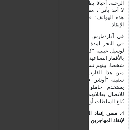
الرحلة. أحيانا يطلب المهاجرون المساعدة، لكن
لا أحد يأتي"، مضيفة أنه "ليس من النادر رؤية
هذه الهواتف" في قوارب النجاة أثناء عمليات
الإنقاذ.
في آذار/مارس 2024، انجرف قارب مهاجرين
في البحر لمدة سبعة أيام قبل إنقاذه. توضح
لوسيل غينييه "كان لدى المهاجرين هاتف يعمل
بالأقمار الصناعية، لكنه تحطم"، مات أكثر من 60
شخصا، بينهم نساء وأطفال، جوعا وعطشا على
متن هذا القارب. وتم إنقاذ الناجين من قبل
سفينة "أوشن فايكينغ"، تعلق غينييه "غالبا ما
يستخدم حاملو هواتف GPS هذه الهواتف
للاتصال بعائلاتهم على البر. وعائلاتهم هي من
تُبلغ السلطات أو تُبلغ هاتف الإنذار".
4. سفن إنقاذ المنظمات غير الحكومية لا تأتي
لإنقاذ المهاجرين بشكل تلقائي