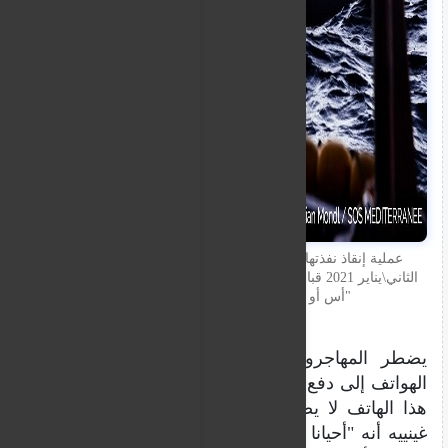
عملية إنقاذ نفذتها أوشن فايكنغ فجر الجمعة 22 كانون
الثاني\يناير 2021 قبالة السواحل الليبية. الصورة من حساب
"أس أو أس ميديتيرانيه" على تويتر
يضطر المهاجرون القادرون على شراء هذه
الهواتف إلى دفع مبالغ أكبر مقابل عبورهم، لكن
هذا الهاتف لا يضمن لهم النجاة. توضح لوسيل
غينييه أنه "أحيانا تبتل هذه الهواتف وتنكسر أثناء