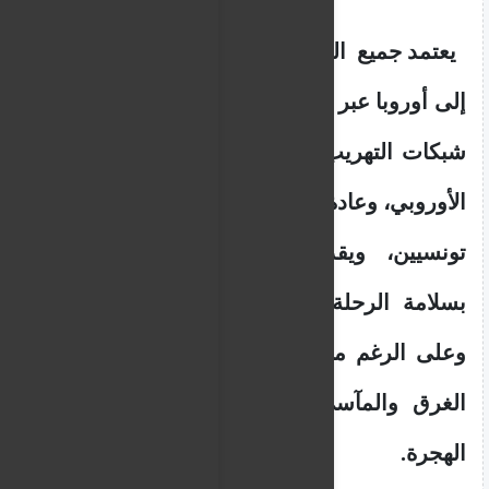
يعتمد جميع المهاجرين الساعين للوصول
إلى أوروبا عبر البحر الأبيض المتوسط ​​على
شبكات التهريب للقيام برحلتهم نحو الحلم
الأوروبي، وعادة ما يكون المهربون ليبيين أو
تونسيين، ويقدمون وعودا و"ضمانات"
بسلامة الرحلة، مقابل مبالغ طائلة. لكن
وعلى الرغم من هذا كله، لا تزال حوادث
الغرق والمآسي شائعة جدا على طرق
الهجرة.