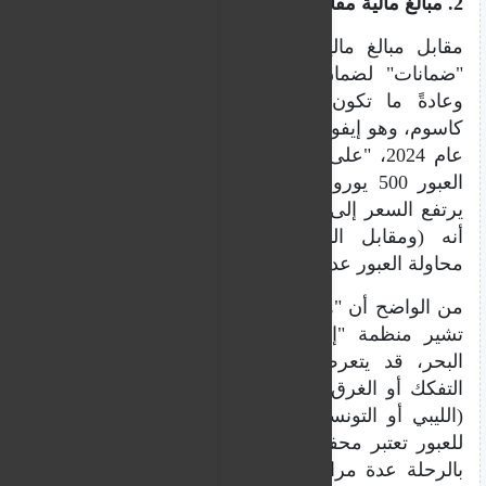
2. مبالغ مالية مقابل "ضمانات"
مقابل مبالغ مالية، يقدم المهربون للمهاجرين
"ضمانات" لضمان وصولهم الآمن إلى أوروبا.
وعادةً ما تكون هذه الضمانات ثابتة. يوضح
كاسوم، وهو إيفواري عبر البحر الأبيض المتوسط
​​عام 2024، "على سبيل المثال، إذا كانت تكلفة
العبور 500 يورو وطلب المهاجر ضمانات، فقد
يرتفع السعر إلى 1000 أو 1500 يورو. هذا يعني
أنه (ومقابل المبلغ المدفوع) سيستمر في
محاولة العبور عدة مرات حتى يصل إلى أوروبا".
من الواضح أن "هذه الضمانات غير مجدية"، كما
تشير منظمة "إس أو إس ميديتيراني". ففي
البحر، قد يتعرض القارب الصغير للتلف، أو
التفكك أو الغرق، أو قد يعترضه خفر السواحل
(الليبي أو التونسي). ناهيك عن أن أي محاولة
للعبور تعتبر محفوفة بالمخاطر، ومحاولة القيام
بالرحلة عدة مرات في قوارب بدائية تزيد من