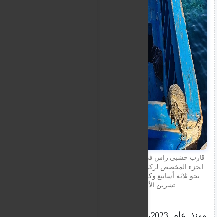
قارب خشبي راس في ميناء "نويفو بورتو" في لامبيدوزا، في
الجزء المخصص لركن قوارب المهاجرين. القارب وصل قبل
نحو ثلاثة أسابيع وكان على متنه أكثر من 150 مهاجرا، 16
تشرين الأول/أكتوبر 2021. شريف بيبي
ومنذ عام 2023، بدأت قوارب تصل أيضا من