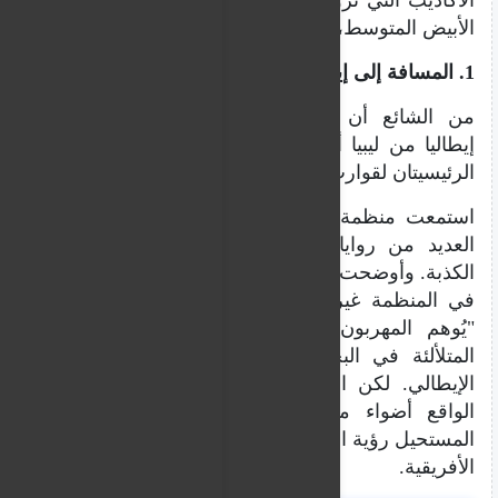
الأبيض المتوسط، وهذه أهمها:
1. المسافة إلى إيطاليا قصيرة
من الشائع أن يكذب المهربون بشأن قرب
إيطاليا من ليبيا أو تونس، وهما نقطتا الانطلاق
الرئيسيتان لقوارب المهاجرين.
استمعت منظمة "إس أو إس ميديتيرانيه" إلى
العديد من روايات الناجين الذين يروون هذه
الكذبة. وأوضحت لوسيل غينييه، مسؤولة الاتصال
في المنظمة غير الحكومية، لموقع مهاجرنيوز،
"يُوهم المهربون المهاجرين بأن تلك الأضواء
المتلألئة في البحر البعيد هي أضواء الساحل
الإيطالي. لكن الحقيقة ليست كذلك، إنها في
الواقع أضواء منصات النفط (أو الغاز). من
المستحيل رؤية الساحل الإيطالي"، من السواحل
الأفريقية.