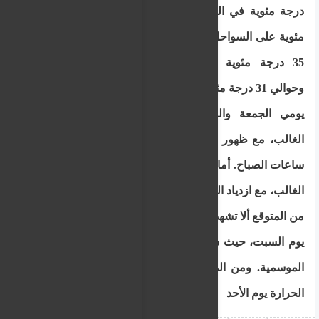
درجة مئوية في المناطق الداخلية، وحوالي 33 درجة
مئوية على السواحل الغربية والجنوبية الغربية، وحوالي
35 درجة مئوية على المناطق الساحلية الأخرى،
وحوالي 31 درجة مئوية في الجبال العالية.
يومي الجمعة والسبت، يكون الطقس صافيًا في
الغالب، مع ظهور ضباب محلي وسحب منخفضة في
ساعات الصباح. أما يوم الأحد، فسيكون الجو صافيًا في
الغالب، مع ازدياد السحب المحلية بين الحين والآخر.
من المتوقع ألا تشهد درجات الحرارة تغيرات كبيرة حتى
يوم السبت، حيث ستبقى أعلى من المعدلات المناخية
الموسمية. ومن المتوقع انخفاض طفيف في درجات
الحرارة يوم الأحد