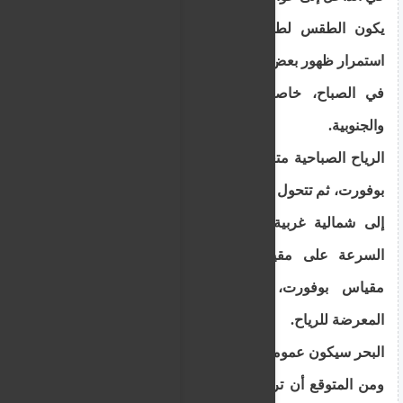
يكون الطقس لطيفا في معظمه، على الرغم من
استمرار ظهور بعض الضباب والسحب المنخفضة محليا
في الصباح، خاصة على طول السواحل الشرقية
والجنوبية.
الرياح الصباحية متغيرة وخفيفة السرعة على مقياس
بوفورت، ثم تتحول تدريجيًا بعد الظهر إلى جنوبية غربية
إلى شمالية غربية في الغالب، خفيفة إلى معتدلة
السرعة على مقياس بوفورت، وقوية أحيانًا على
مقياس بوفورت، على طول المناطق الساحلية
المعرضة للرياح.
البحر سيكون عموما هادئا إلى خفيف الموج.
ومن المتوقع أن ترتفع درجات الحرارة إلى حوالي 41