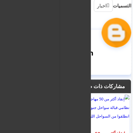
التسميات
اخبار
nooreddin
مشاركات ذات صلة