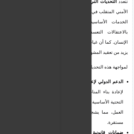
تتعدد
التحديات التي تواجه عودة السوريين
، منها الوضع
الأمني المتقلب في سوريا، وتدمير البنى التحتية، ونقص
الخدمات الأساسية، فضلاً عن المخاوف المتعلقة
بالاعتقالات التعسفية والانتهاكات المحتملة لحقوق
الإنسان. كما أن غياب الحل السياسي الشامل في سوريا
يزيد من تعقيد المشهد ويقلل من فرص العودة المستدامة.
لمواجهة هذه التحديات، يمكن اقتراح عدة
حلول واقعية
:
الدعم الدولي لإعادة الإعمار:
توفير دعم دولي مكثف
لإعادة بناء المناطق الآمنة في سوريا وتوفير البنية
التحتية الأساسية مثل المدارس والمستشفيات وفرص
العمل، مما يشجع على العودة الطوعية ويوفر بيئة
مستقرة.
ضمانات قانونية وأمنية:
التوصل إلى اتفاقيات مع