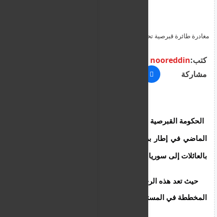
مغادرة طائرة قبرصية تحمل سوريين الى وطنهم عبر العودة الطوعية
الاثنين الماضي ليصل عددهم الى 3000 مغادر حتى اليوم
كتب:
nooreddin
مشاركة
الحكومة القبرصية قامت بإرسال أول طائرة يوم الاثنين
الماضي في إطار برنامج العودة الطوعية الجديد الخاص
بالعائلات إلى سوريا
.
حيث تعد هذه الرحلة الأولى ضمن سلسلة من
الرحلات
المخططة في المستقبل.