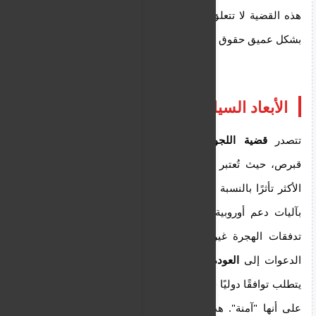
هذه القضية لا تتعلق فقط بالجانب اللوجستي، بل تمس
بشكل عميق حقوق الإنسان وكرامة الأفراد.
الأبعاد السياسية والإنسانية للعودة
تتصدر
قضية اللجوء السوري
الأجندة السياسية في
قبرص، حيث تُعتبر الجزيرة إحدى دول الاتحاد الأوروبي
الأكثر تأثرًا بالنسبة لعدد السكان. وتطالب نيقوسيا مرارًا
بآليات دعم أوروبية فعّالة لتقاسم الأعباء والتعامل مع
تدفقات الهجرة غير النظامية. وفي هذا السياق، تأتي
الدعوات إلى
العودة الآمنة والكريمة
للسوريين، وهو ما
يتطلب توافقًا دوليًا حول تصنيف مناطق معينة في سوريا
على أنها "آمنة". هذا التصنيف يواجه معارضة قوية من