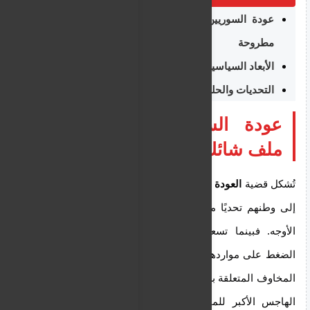
عودة السوريين من قبرص: ملف شائك وحلول
مطروحة
الأبعاد السياسية والإنسانية للعودة
التحديات والحلول الممكنة
عودة السوريين من قبرص:
ملف شائك وحلول مطروحة
تُشكل قضية
العودة الطوعية للاجئين السوريين
من قبرص
إلى وطنهم تحديًا معقدًا يتطلب مقاربة شاملة ومتعددة
الأوجه. فبينما تسعى الحكومة القبرصية إلى تخفيف
الضغط على مواردها في ظل تزايد أعداد الوافدين، تظل
المخاوف المتعلقة بسلامة العائدين واستدامة عودتهم هي
الهاجس الأكبر للمجتمع الدولي والمنظمات الإنسانية.