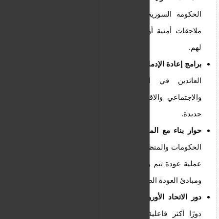
الحكومة السورية لضمان عدم تعرض العائدين لأي
ملاحقات أمنية أو قانونية، وتوفير حماية دولية فعالة
لهم.
برامج إعادة الإدماج:
إنشاء برامج متكاملة لإعادة إدماج
العائدين في المجتمع، تشمل الدعم النفسي
والاجتماعي والاقتصادي، لمساعدتهم على بدء حياة
جديدة.
حوار بناء مع المنظمات الإنسانية:
تعزيز التعاون بين
الحكومات والمنظمات الإنسانية الدولية لضمان أن أي
عملية عودة تتم وفقًا للمعايير الدولية لحقوق الإنسان
ومبادئ العودة الطوعية والآمنة والكريمة.
دور الاتحاد الأوروبي:
على الاتحاد الأوروبي أن يلعب
دورًا أكثر فاعلية في دعم قبرص والدول الأعضاء