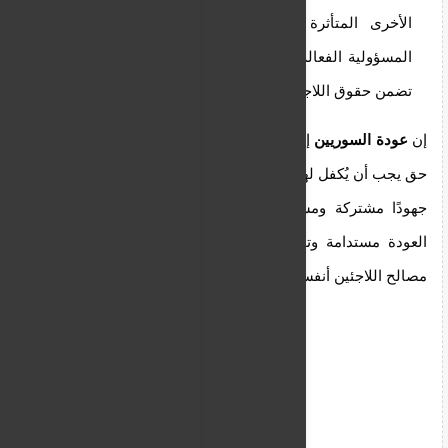
الأخرى المتأثرة باللجوء، من خلال آليات تقاسم
المسؤولية الفعالة، والاستثمار في حلول طويلة الأمد
تضمن حقوق اللاجئين وتساهم في استقرار المنطقة.
إن
عودة السوريين
إلى ديارهم ليست مجرد أمنية، بل هي
حق يجب أن يُكفل لهم بكرامة وأمان. ويتطلب تحقيق ذلك
جهودًا مشتركة ومسؤولية دولية لضمان أن تكون هذه
العودة مستدامة وتخدم مصالح الجميع، قبل كل شيء
مصالح اللاجئين أنفسهم.