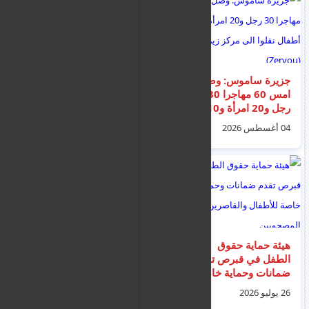
جزيرة ساموس: وصل
تسريع إجراءات التقاضي
امس 60 مهاجرا 30
والبت في طعون اللجوء
رجل و20 امرأة و10
المرفوضة
أطفال نقلوا الى مركز
04 أغسطس 2026
25 يوليو 2026
زيرفو (Zervou)
هيئة حماية حقوق
إيطاليا تعلق اتفاقية
الطفل في قبرص تقدم
شنغن مع إسبانيا بسبب
ضمانات وحماية خاصة
أحداث سبتة و اقتحام
للأطفال والقاصرين غير
50 الف مغربي للمدينة
26 يوليو 2026
01 أغسطس 2026
المصحوبين