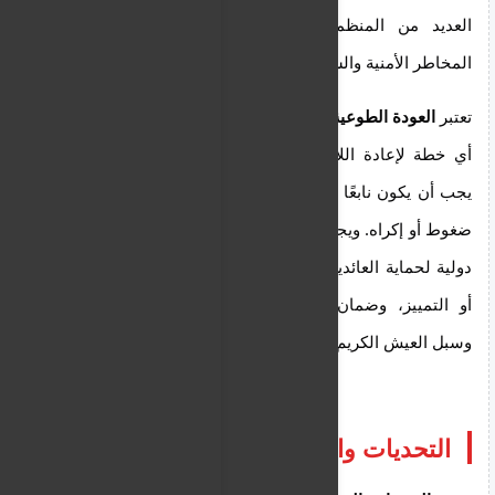
العديد من المنظمات الحقوقية التي تؤكد استمرار
المخاطر الأمنية والسياسية في أجزاء واسعة من سوريا.
تعتبر
العودة الطوعية
المبدأ الأساسي الذي يجب أن يحكم
أي خطة لإعادة اللاجئين. وهذا يعني أن القرار بالعودة
يجب أن يكون نابعًا من إرادة اللاجئ الحرة، بعيدًا عن أي
ضغوط أو إكراه. ويجب أن تترافق هذه العودة مع ضمانات
دولية لحماية العائدين من أي شكل من أشكال الاضطهاد
أو التمييز، وضمان حصولهم على حقوقهم الأساسية
وسبل العيش الكريم.
التحديات والحلول الممكنة