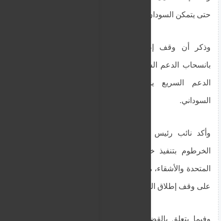
حتى يتمكن السودان من أن يحقق خارطة الطريق.
وذكر أن وقف إطلاق النار في السودان مرهون
بانسحاب الدعم السريع من كل المناطق، موضحًا أن
الدعم السريع يستهدف كل مكتسبات الشعب
السوداني.
وأكد نائب رئيس مجلس السيادة السوداني، التزام
الخرطوم بتنفيذ خارطة الطريق التي قدمت للأمم
المتحدة والأشقاء، مشيرًا إلى أن خارطة الطريق قائمة
على وقف إطلاق النار ورفع الحصار عن مدينة الفاشر.
وفيما يتعلق بالقضية الفلسطينية، قال جابر: نرفض