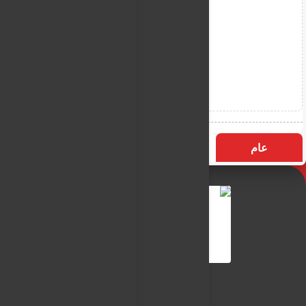
عام
التسميات
الأكثر زيارة
النـور نيوز
شبكة النـور الاعلامية