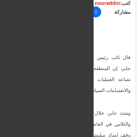
كتب:
nooreddin
مشاركة
قال نائب رئيس مجلس السيادة السوداني، إبراهيم
جابر، إن المنطقة العربية تمر بتحديات كبيرة منها
تصاعد العمليات العسكرية وتنامي ظاهرة اللجوء
والانقسامات السياسية.
وشدد جابر، خلال كلمته أمام القمة العربية الرابعة
والثلاثين في العاصمة العراقية بغداد، على أنه يجب
وقف إمداد ميليشيا الدعم السريع بالسلاح الإقليمي