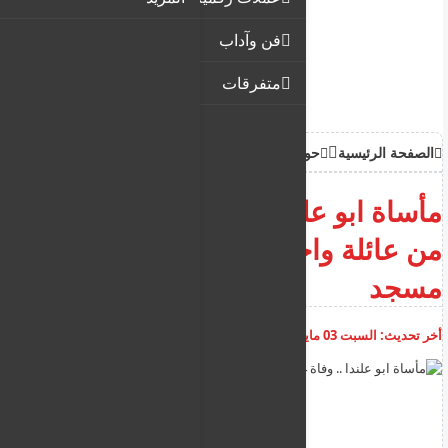
فن وآداب
متفرقات
الصفحة الرئيسية
حوادث
مأساة ابو علندا .. وفاة 4 أطفال
من عائلة واحدة بحريق داخل
مسجد
أخر تحديث:
السبت 03 مايو 2025
02:09:06 م
أضف تعليق