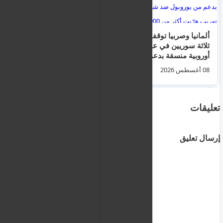
ألمانيا وصربيا توقفان
إنذارات متجددة
ثلاثة سوريين في عملية
للمهاجرين غير
أوروبية منسقة بدعم من
النظاميين للمغادرة
يوروبول ضد شبكات
الطوعية داخل مراكز
08 أغسطس 2026
07 أغسطس 2026
تهريب هرّبت أكثر من
الإيواء والاستقبال
900 مهاجر عبر البحر
تعليقات
إرسال تعليق