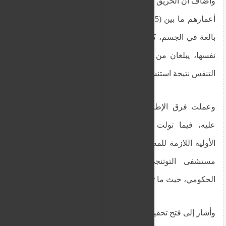
وأضاف أن الحريق تسبب بوفاة 4 أطفال أشقاء، تتراوح
أعمارهم ما بين (5 – 10) سنوات، إثر تعرضهم لحروق
بالغة في الجسم، كما أُصيب طفلان آخران من العائلة
نفسها، يبلغان من العمر (2 – 3) سنوات، بضيق في
التنفس نتيجة استنشاق الغازات المنبعثة من الحريق.
وعملت فرق الإطفاء على إخماد الحريق والسيطرة
عليه، فيما تولت فرق الإسعاف تقديم الإسعافات
الأولية اللازمة للمصابين، ونقلهما، وإخلاء الوفيات إلى
مستشفى التوتنجي الحكومي ومستشفى البشير
الحكومي، حيث ما تزال الإصابات قيد العلاج.
وأشار إلى فتح تحقيق لمعرفة أسباب الحريق.