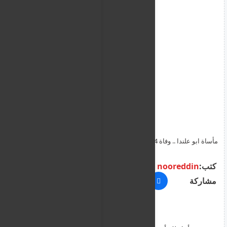
مأساة ابو علندا .. وفاة 4 أطفال من عائلة واحدة بحريق داخل مسجد
كتب:
nooreddin
مشاركة