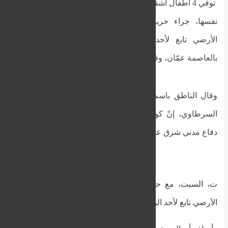
توفي 4 أطفال أشقاء وأُصيب طفلان آخران من العائلة
نفسها، جراء حريق شب داخل سكن في الطابق
الأرضي تابع لأحد المساجد في منطقة أبو علندا
بالعاصمة عمّان، وفقا لمديرية الأمن العام.
وقال الناطق باسم مديرية الأمن العام، العقيد عامر
السرطاوي، إنّ كوادر الإطفاء والإسعاف في مديرية
دفاع مدني شرق عمّان تعامل
ت، السبت، مع حريق شب داخل سكن في الطابق
الأرضي تابع لأحد المساجد في منطقة أبو علندا.