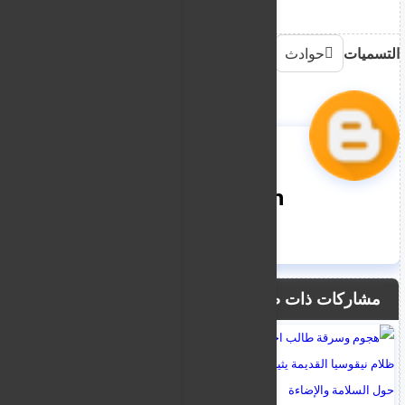
التسميات
حوادث
nooreddin
مشاركات ذات صلة