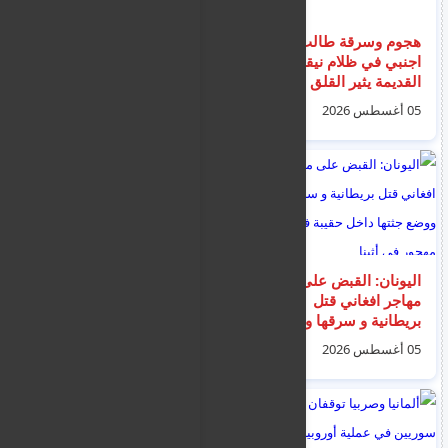
هجوم وسرقة طالب
لارنكا: سائق دراجة نارية
اجنبي في ظلام نيقوسيا
يدهس شرطيًا خلال
القديمة يثير القلق حول
الفرار من حاجز مروري
السلامة والإضاءة
و القبض عليه
05 أغسطس 2026
05 أغسطس 2026
اليونان: القبض على
وفاة المهاجر السوري
مهاجر افغاني قتل
يحيى حنتوش غرقا أثناء
بريطانية و سرقها ووضع
سباحته في أحد شواطئ
جثتها داخل حقيبة في
إسطنبول
05 أغسطس 2026
09 أغسطس 2026
مبنى مهجور في أثينا